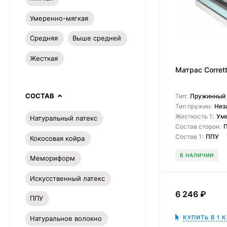
Умеренно-мягкая
Средняя
Выше средней
Жесткая
Матрас Corretto
СОСТАВ
Тип:
Пружинный
Тип пружин:
Нез
Жесткость 1:
Ум
Натуральный латекс
Состав сторон:
Состав 1:
ППУ
Кокосовая койра
В НАЛИЧИИ
Мемориформ
Искусственный латекс
6 246
₽
ППУ
КУПИТЬ В 1 
Натуральное волокно