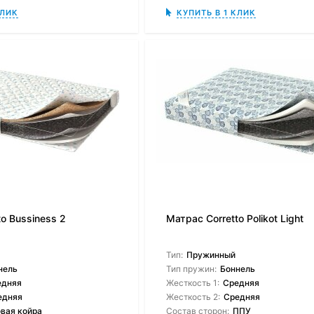
КЛИК
КУПИТЬ В 1 КЛИК
o Bussiness 2
Матрас Corretto Polikot Light
Тип:
Пружинный
нель
Тип пружин:
Боннель
едняя
Жесткость 1:
Средняя
едняя
Жесткость 2:
Средняя
вая койра
Состав сторон:
ППУ