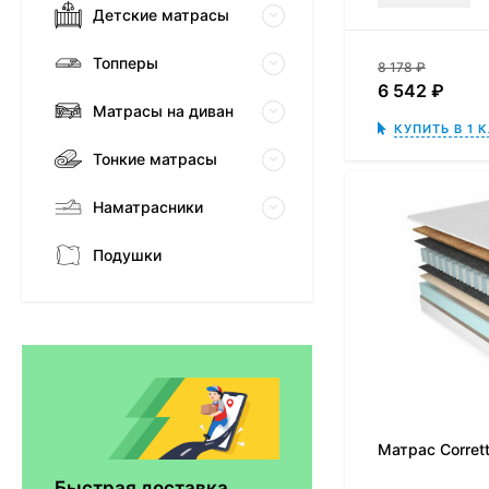
Детские матрасы
Топперы
8 178
₽
6 542
₽
Матрасы на диван
КУПИТЬ В 1 
Тонкие матрасы
Наматрасники
Подушки
Матрас Dimax Практик
Чип Ролл 18 Массаж
12 468
₽
9 351
₽
Матрас Corrett
Быстрая доставка