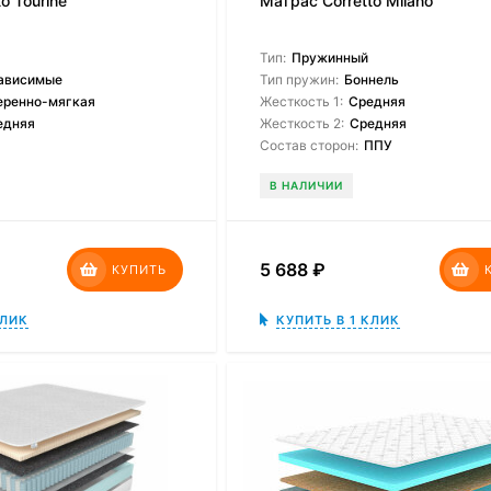
o Tourine
Матрас Corretto Milano
Тип:
Пружинный
ависимые
Тип пружин:
Боннель
еренно-мягкая
Жесткость 1:
Средняя
едняя
Жесткость 2:
Средняя
Состав сторон:
ППУ
В НАЛИЧИИ
5 688
₽
КУПИТЬ
КЛИК
КУПИТЬ В 1 КЛИК