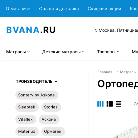
О магазине
Оплата и доставка
Скидки и акции
Кон
BVANA
.RU
г. Москва, Пятницка
Матрасы
Детские матрасы
Топперы
Ма
Главная
Матрасы
Ортопед
ПРОИЗВОДИТЕЛЬ
Sontery by Askona
С
Sleeptek
Stories
Vitaflex
Аскона
Materlux
Орматек