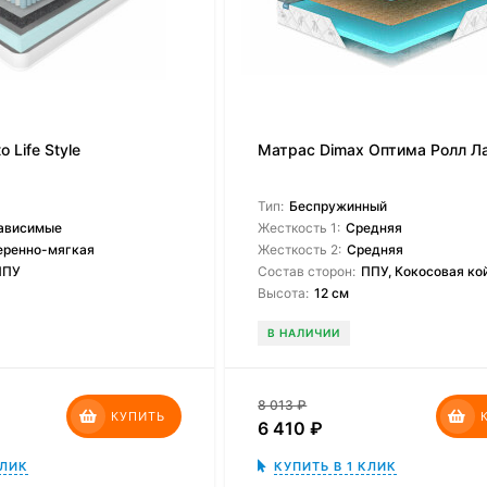
 Life Style
Матрас Dimax Оптима Ролл Ла
Тип:
Беспружинный
ависимые
Жесткость 1:
Средняя
еренно-мягкая
Жесткость 2:
Средняя
ППУ
Состав сторон:
ППУ, Кокосовая ко
Высота:
12 см
В НАЛИЧИИ
8 013
₽
КУПИТЬ
6 410
₽
КЛИК
КУПИТЬ В 1 КЛИК