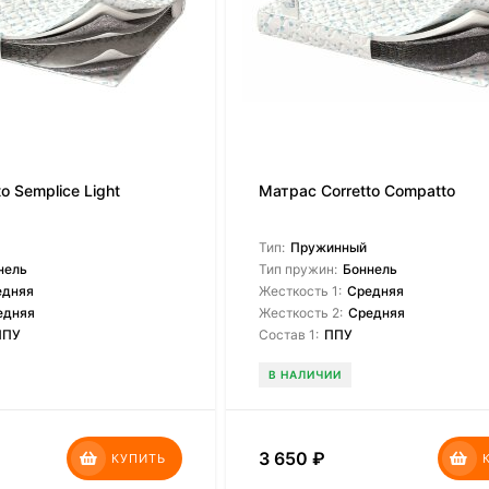
o Semplice Light
Матрас Corretto Compatto
Тип:
Пружинный
нель
Тип пружин:
Боннель
едняя
Жесткость 1:
Средняя
едняя
Жесткость 2:
Средняя
ППУ
Состав 1:
ППУ
В НАЛИЧИИ
3 650
₽
КУПИТЬ