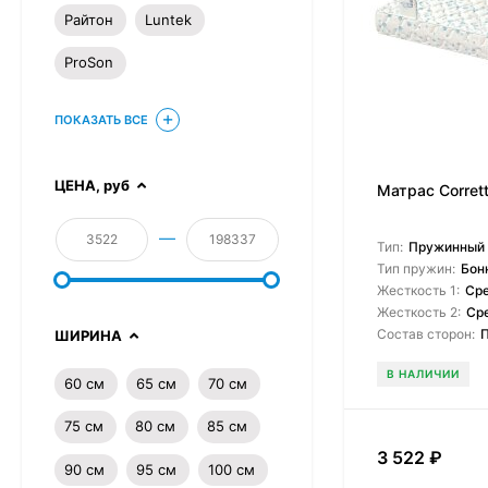
Райтон
Luntek
ProSon
ПОКАЗАТЬ ВСЕ
ЦЕНА,
руб
Матрас Corrett
—
Тип:
Пружинный
Тип пружин:
Бон
Жесткость 1:
Ср
Жесткость 2:
Ср
Состав сторон:
ШИРИНА
В НАЛИЧИИ
60 см
65 см
70 см
75 см
80 см
85 см
3 522
₽
90 см
95 см
100 см