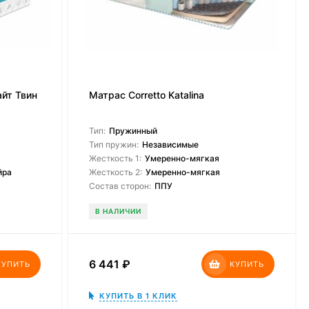
йт Твин
Матрас Corretto Katalina
Тип:
Пружинный
Тип пружин:
Независимые
Жесткость 1:
Умеренно-мягкая
йра
Жесткость 2:
Умеренно-мягкая
Состав сторон:
ППУ
В НАЛИЧИИ
6 441
₽
КУПИТЬ
КУПИТЬ
КУПИТЬ В 1 КЛИК