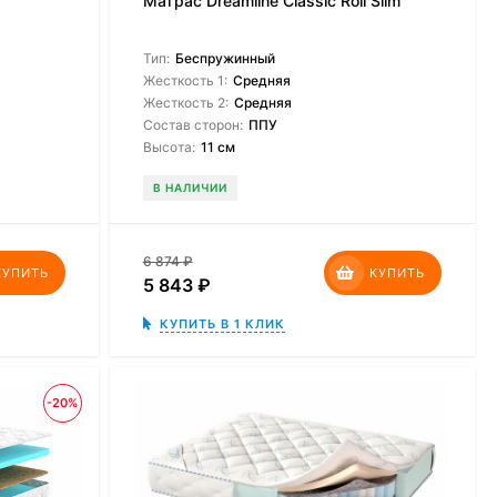
Матрас Dreamline Classic Roll Slim
Тип:
Беспружинный
Жесткость 1:
Средняя
Жесткость 2:
Средняя
Состав сторон:
ППУ
Высота:
11 см
В НАЛИЧИИ
6 874
₽
КУПИТЬ
КУПИТЬ
5 843
₽
КУПИТЬ В 1 КЛИК
-20%