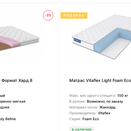
-3%
ПОДАРОК
s Формат Хард 8
Матрас Vitaflex Light Foam Ec
ный
Макс. вес одного спящего:
100 кг
еренно-мягкая
В рулоне:
Возможно, по заказу
едняя
Материал чехла:
Жаккард
Производитель:
Vitaflex
oly Refine
Серия:
Foam Eco
В НАЛИЧИИ