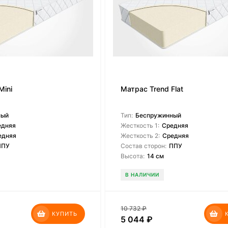
Mini
Матрас Trend Flat
ный
Тип:
Беспружинный
едняя
Жесткость 1:
Средняя
едняя
Жесткость 2:
Средняя
ППУ
Состав сторон:
ППУ
Высота:
14 см
В НАЛИЧИИ
10 732
₽
КУПИТЬ
5 044
₽