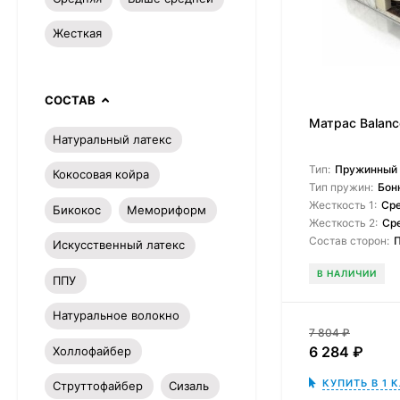
Жесткая
СОСТАВ
Матрас Balance
Натуральный латекс
Тип:
Пружинный
Кокосовая койра
Тип пружин:
Бон
Жесткость 1:
Ср
Бикокос
Мемориформ
Жесткость 2:
Ср
Состав сторон:
Искусственный латекс
В НАЛИЧИИ
ППУ
Натуральное волокно
7 804
₽
6 284
₽
Холлофайбер
КУПИТЬ В 1 
Струттофайбер
Сизаль