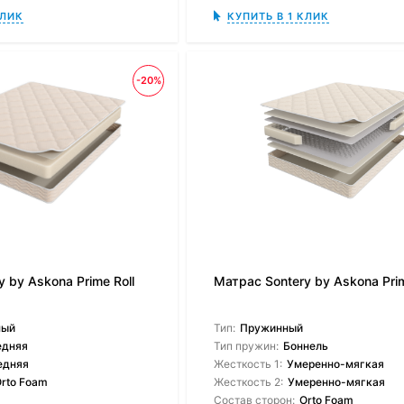
КЛИК
КУПИТЬ В 1 КЛИК
-20%
 by Askona Prime Roll
Матрас Sontery by Askona Prim
ный
Тип:
Пружинный
едняя
Тип пружин:
Боннель
едняя
Жесткость 1:
Умеренно-мягкая
rto Foam
Жесткость 2:
Умеренно-мягкая
Состав сторон:
Orto Foam