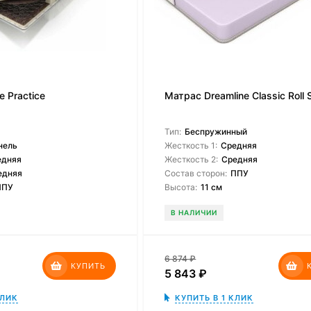
 Practice
Матрас Dreamline Classic Roll 
Тип:
Беспружинный
нель
Жесткость 1:
Средняя
едняя
Жесткость 2:
Средняя
едняя
Состав сторон:
ППУ
ППУ
Высота:
11 см
В НАЛИЧИИ
6 874
₽
КУПИТЬ
5 843
₽
КЛИК
КУПИТЬ В 1 КЛИК