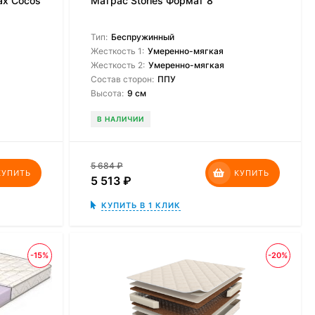
lax Cocos
Матрас Stories Формат 8
Тип:
Беспружинный
Жесткость 1:
Умеренно-мягкая
Жесткость 2:
Умеренно-мягкая
Состав сторон:
ППУ
Высота:
9 см
В НАЛИЧИИ
5 684
₽
КУПИТЬ
КУПИТЬ
5 513
₽
КУПИТЬ В 1 КЛИК
-15%
-20%