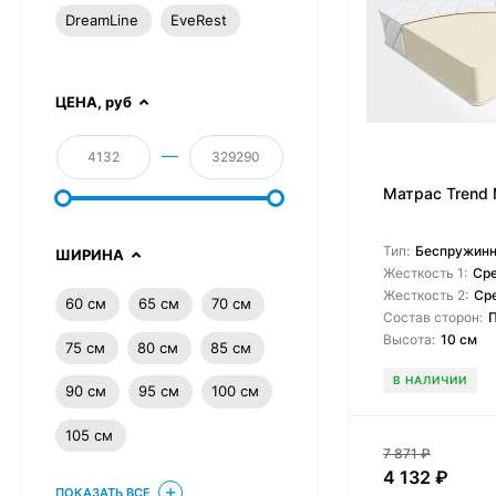
DreamLine
EveRest
ЦЕНА,
руб
—
Матрас Trend 
Тип:
Беспружин
ШИРИНА
Жесткость 1:
Ср
Жесткость 2:
Ср
60 см
65 см
70 см
Состав сторон:
Высота:
10 см
75 см
80 см
85 см
В НАЛИЧИИ
90 см
95 см
100 см
105 см
7 871
₽
4 132
₽
ПОКАЗАТЬ ВСЕ