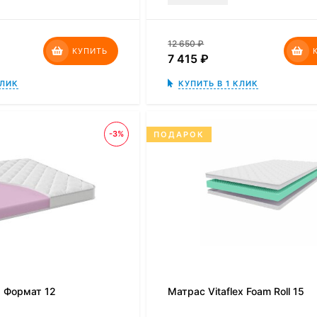
12 650
₽
КУПИТЬ
7 415
₽
КЛИК
КУПИТЬ В 1 КЛИК
-3%
ПОДАРОК
s Формат 12
Матрас Vitaflex Foam Roll 15