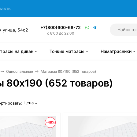
такты
+7(800)600-68-72
я улица, 54с2
с 8:00 до 22:00
трасы на диван
Тонкие матрасы
Наматрасники
Односпальные
Матрасы 80x190 (652 товаров)
 80x190 (652 товаров)
Цена
ортировать:
-48%