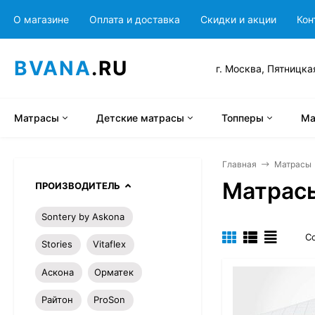
О магазине
Оплата и доставка
Скидки и акции
Кон
BVANA
.RU
г. Москва, Пятницка
Матрасы
Детские матрасы
Топперы
Ма
Главная
Матрасы
Матрасы
ПРОИЗВОДИТЕЛЬ
Sontery by Askona
С
Stories
Vitaflex
Аскона
Орматек
Райтон
ProSon