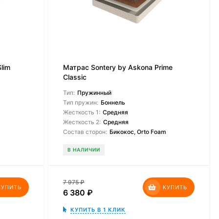
Slim
Матрас Sontery by Askona Prime
Classic
Тип:
Пружинный
Тип пружин:
Боннель
Жесткость 1:
Средняя
Жесткость 2:
Средняя
Состав сторон:
Бикокос, Orto Foam
В НАЛИЧИИ
7 975
₽
КУПИТЬ
КУПИТЬ
6 380
₽
КУПИТЬ В 1 КЛИК