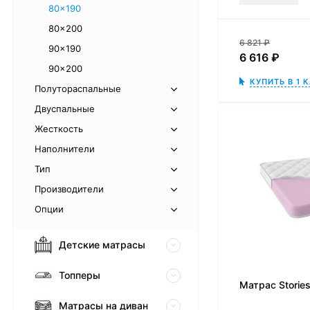
80x190
80x200
6 821
₽
90x190
6 616
₽
90x200
КУПИТЬ В 1 
Полутораспальные
Двуспальные
Жесткость
Наполнители
Тип
Производители
Опции
Детские матрасы
Топперы
Матрас Storie
Матрасы на диван