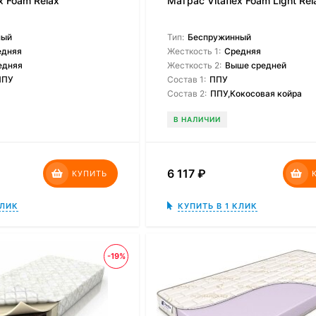
x Foam Relax
Матрас Vitaflex Foam Light Re
ный
Тип:
Беспружинный
едняя
Жесткость 1:
Средняя
едняя
Жесткость 2:
Выше средней
ППУ
Состав 1:
ППУ
Состав 2:
ППУ,Кокосовая койра
В НАЛИЧИИ
6 117
₽
КУПИТЬ
КЛИК
КУПИТЬ В 1 КЛИК
-19%