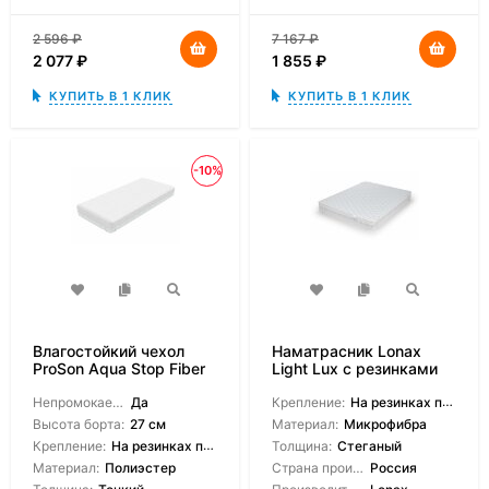
2 596
₽
7 167
₽
2 077
₽
1 855
₽
КУПИТЬ В 1 КЛИК
КУПИТЬ В 1 КЛИК
-10%
Влагостойкий чехол
Наматрасник Lonax
ProSon Aqua Stop Fiber
Light Lux с резинками
Непромокаемый:
Да
Крепление:
На резинках по углам
Высота борта:
27 см
Материал:
Микрофибра
Крепление:
На резинках по углам
Толщина:
Стеганый
Материал:
Полиэстер
Страна производитель:
Россия