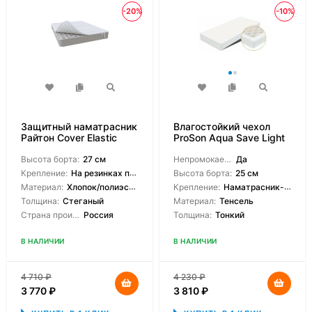
-20%
-10%
Защитный наматрасник
Влагостойкий чехол
Райтон Cover Elastic
ProSon Aqua Save Light
S
Высота борта:
27 см
Непромокаемый:
Да
Крепление:
На резинках по углам
Высота борта:
25 см
Материал:
Хлопок/полиэстер
Крепление:
Наматрасник-чехол
Толщина:
Стеганый
Материал:
Тенсель
Страна производитель:
Россия
Толщина:
Тонкий
В НАЛИЧИИ
В НАЛИЧИИ
4 710
₽
4 230
₽
3 770
₽
3 810
₽