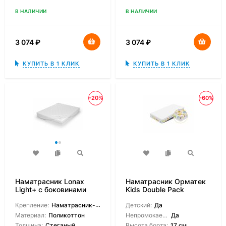
В НАЛИЧИИ
В НАЛИЧИИ
3 074
₽
3 074
₽
КУПИТЬ В 1 КЛИК
КУПИТЬ В 1 КЛИК
-20%
-60%
Наматрасник Lonax
Наматрасник Орматек
Light+ с боковинами
Kids Double Pack
Крепление:
Наматрасник-чехол
Детский:
Да
Материал:
Поликоттон
Непромокаемый:
Да
Толщина:
Стеганый
Высота борта:
17 см