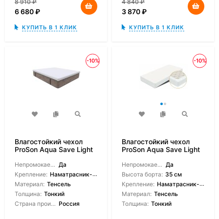
8 910
₽
4 840
₽
6 680
₽
3 870
₽
КУПИТЬ В 1 КЛИК
КУПИТЬ В 1 КЛИК
-10%
-10%
Влагостойкий чехол
Влагостойкий чехол
ProSon Aqua Save Light
ProSon Aqua Save Light
Top
M
Непромокаемый:
Да
Непромокаемый:
Да
Крепление:
Наматрасник-чехол
Высота борта:
35 см
Материал:
Тенсель
Крепление:
Наматрасник-чехол
Толщина:
Тонкий
Материал:
Тенсель
Страна производитель:
Россия
Толщина:
Тонкий