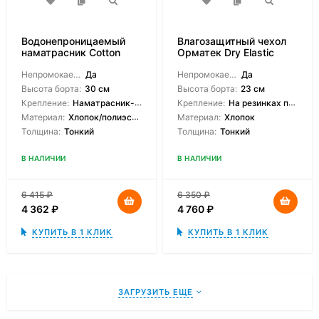
Водонепроницаемый
Влагозащитный чехол
наматрасник Cotton
Орматек Dry Elastic
Cover
Непромокаемый:
Да
Непромокаемый:
Да
Высота борта:
30 см
Высота борта:
23 см
Крепление:
Наматрасник-чехол
Крепление:
На резинках по углам
Материал:
Хлопок/полиэстер
Материал:
Хлопок
Толщина:
Тонкий
Толщина:
Тонкий
В НАЛИЧИИ
В НАЛИЧИИ
6 415
₽
6 350
₽
4 362
₽
4 760
₽
КУПИТЬ В 1 КЛИК
КУПИТЬ В 1 КЛИК
ЗАГРУЗИТЬ ЕЩЕ