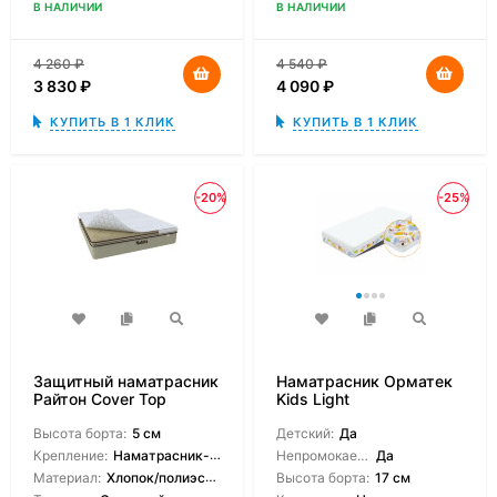
В НАЛИЧИИ
В НАЛИЧИИ
4 260
₽
4 540
₽
3 830
₽
4 090
₽
КУПИТЬ В 1 КЛИК
КУПИТЬ В 1 КЛИК
-20%
-25%
Защитный наматрасник
Наматрасник Орматек
Райтон Cover Top
Kids Light
Высота борта:
5 см
Детский:
Да
Крепление:
Наматрасник-чехол
Непромокаемый:
Да
Материал:
Хлопок/полиэстер
Высота борта:
17 см