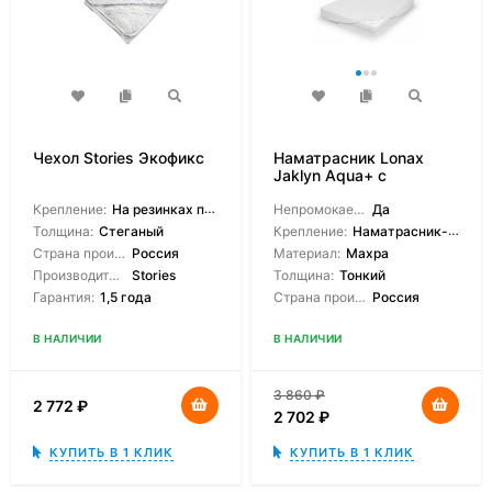
Чехол Stories Экофикс
Наматрасник Lonax
Jaklyn Aqua+ с
боковинами
Крепление:
На резинках по углам
Непромокаемый:
Да
Толщина:
Стеганый
Крепление:
Наматрасник-чехол
Страна производитель:
Россия
Материал:
Махра
Производитель:
Stories
Толщина:
Тонкий
Гарантия:
1,5 года
Страна производитель:
Россия
В НАЛИЧИИ
В НАЛИЧИИ
3 860
₽
2 772
₽
2 702
₽
КУПИТЬ В 1 КЛИК
КУПИТЬ В 1 КЛИК