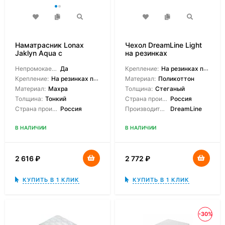
Наматрасник Lonax
Чехол DreamLine Light
Jaklyn Aqua с
на резинках
резинками
Непромокаемый:
Да
Крепление:
На резинках по углам
Крепление:
На резинках по углам
Материал:
Поликоттон
Материал:
Махра
Толщина:
Стеганый
Толщина:
Тонкий
Страна производитель:
Россия
Страна производитель:
Россия
Производитель:
DreamLine
В НАЛИЧИИ
В НАЛИЧИИ
2 616
₽
2 772
₽
КУПИТЬ В 1 КЛИК
КУПИТЬ В 1 КЛИК
-30%