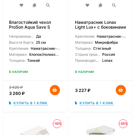
Влагостойкий чехол
Наматрасник Lonax
ProSon Aqua Save S
Light Lux+ с боковинами
Непромокаемый:
Да
Крепление:
Наматрасник-чехол
Высота борта:
25 см
Материал:
Микрофибра
Крепление:
Наматрасник-чехол
Толщина:
Стеганый
Материал:
Хлопок/полиэстер
Страна производитель:
Россия
Толщина:
Тонкий
Производитель:
Lonax
В НАЛИЧИИ
В НАЛИЧИИ
3 620
₽
3 227
₽
3 260
₽
КУПИТЬ В 1 КЛИК
КУПИТЬ В 1 КЛИК
-10%
-35%