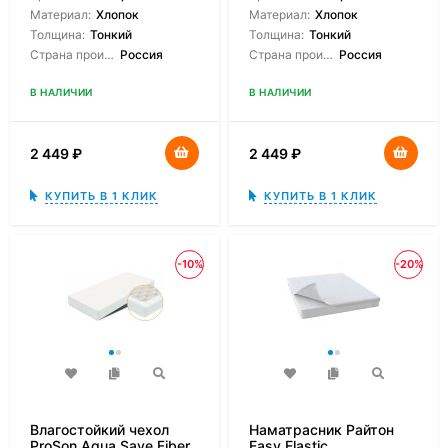
Материал:
Хлопок
Материал:
Хлопок
Толщина:
Тонкий
Толщина:
Тонкий
Страна производитель:
Россия
Страна производитель:
Россия
В НАЛИЧИИ
В НАЛИЧИИ
2 449
₽
2 449
₽
КУПИТЬ В 1 КЛИК
КУПИТЬ В 1 КЛИК
-10%
-20%
Влагостойкий чехол
Наматрасник Райтон
ProSon Aqua Save Fiber
Easy Elastic