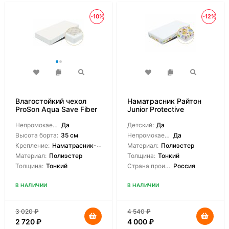
-10%
-12%
Влагостойкий чехол
Наматрасник Райтон
ProSon Aqua Save Fiber
Junior Protective
M
Непромокаемый:
Да
Детский:
Да
Высота борта:
35 см
Непромокаемый:
Да
Крепление:
Наматрасник-чехол
Материал:
Полиэстер
Материал:
Полиэстер
Толщина:
Тонкий
Толщина:
Тонкий
Страна производитель:
Россия
В НАЛИЧИИ
В НАЛИЧИИ
3 020
₽
4 540
₽
2 720
₽
4 000
₽