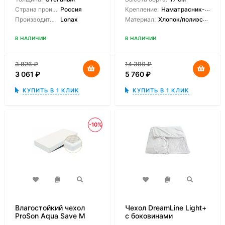
Страна производитель:
Россия
Крепление:
Наматрасник-чехол
Производитель:
Lonax
Материал:
Хлопок/полиэстер
В НАЛИЧИИ
В НАЛИЧИИ
3 826
₽
14 390
₽
3 061
₽
5 760
₽
КУПИТЬ В 1 КЛИК
КУПИТЬ В 1 КЛИК
-10%
Влагостойкий чехол
Чехол DreamLine Light+
ProSon Aqua Save M
с боковинами