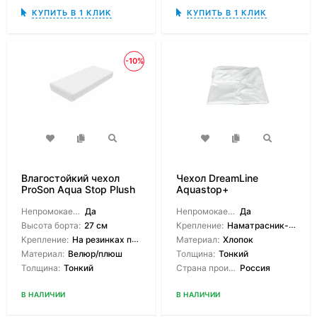
КУПИТЬ В 1 КЛИК
КУПИТЬ В 1 КЛИК
-10%
Влагостойкий чехол
Чехол DreamLine
ProSon Aqua Stop Plush
Aquastop+
водонепроницаемый с
Непромокаемый:
Да
боковинами
Непромокаемый:
Да
Высота борта:
27 см
Крепление:
Наматрасник-чехол
Крепление:
На резинках по углам
Материал:
Хлопок
Материал:
Велюр/плюш
Толщина:
Тонкий
Толщина:
Тонкий
Страна производитель:
Россия
В НАЛИЧИИ
В НАЛИЧИИ