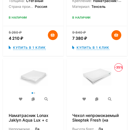
Толщина:
Стеганый
Крепление:
Наматрасник-чехол
Страна производитель:
Россия
Материал:
Тенсель
В НАЛИЧИИ
В НАЛИЧИИ
5 260
₽
9 840
₽
4 210
₽
7 380
₽
КУПИТЬ В 1 КЛИК
КУПИТЬ В 1 КЛИК
-35%
Наматрасник Lonax
Чехол непромокаемый
Jaklyn Aqua Lux + с
Sleeptek Fresh (на
боковинами
молнии)
Непромокаемый:
Да
Высота борта на выбор:
Да