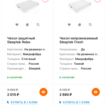
Чехол защитный
Чехол непромокаемый
Sleeptek Relax
Sleeptek Fresh
Крепление:
На резинках по углам
Непромокаемый:
Да
Материал:
Микрофибра
Крепление:
На резинках по углам
Толщина:
Стеганый
Материал:
Микрофибра
Страна производитель:
Россия
Толщина:
Тонкий
Производитель:
Sleeptek
Страна производитель:
Россия
В НАЛИЧИИ
В НАЛИЧИИ
3 092
₽
4 123
₽
2 010
₽
2 680
₽
КУПИТЬ В 1 КЛИК
КУПИТЬ В 1 КЛИК