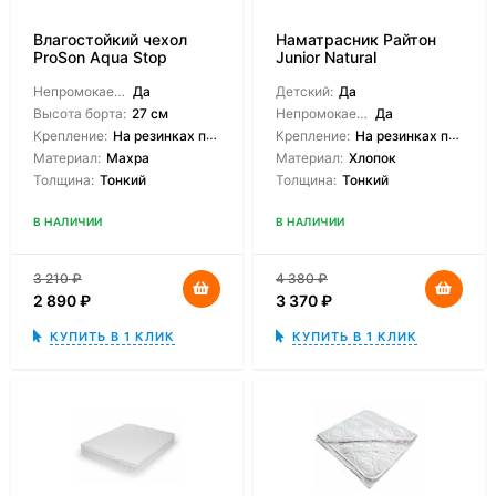
Влагостойкий чехол
Наматрасник Райтон
ProSon Aqua Stop
Junior Natural
Непромокаемый:
Да
Детский:
Да
Высота борта:
27 см
Непромокаемый:
Да
Крепление:
На резинках по углам
Крепление:
На резинках по углам
Материал:
Махра
Материал:
Хлопок
Толщина:
Тонкий
Толщина:
Тонкий
В НАЛИЧИИ
В НАЛИЧИИ
3 210
₽
4 380
₽
2 890
₽
3 370
₽
КУПИТЬ В 1 КЛИК
КУПИТЬ В 1 КЛИК