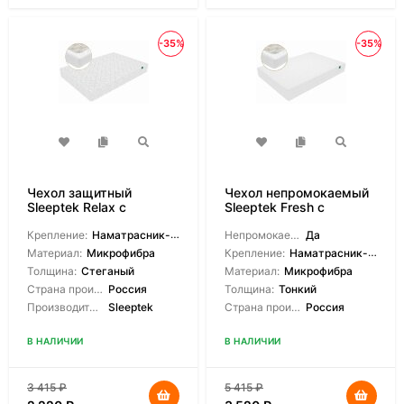
-35%
-35%
Чехол защитный
Чехол непромокаемый
Sleeptek Relax с
Sleeptek Fresh с
боковиной
боковиной
Крепление:
Наматрасник-чехол
Непромокаемый:
Да
Материал:
Микрофибра
Крепление:
Наматрасник-чехол
Толщина:
Стеганый
Материал:
Микрофибра
Страна производитель:
Россия
Толщина:
Тонкий
Производитель:
Sleeptek
Страна производитель:
Россия
В НАЛИЧИИ
В НАЛИЧИИ
3 415
₽
5 415
₽