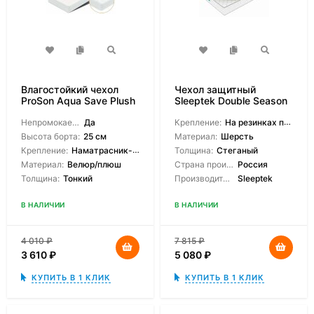
Влагостойкий чехол
Чехол защитный
ProSon Aqua Save Plush
Sleeptek Double Season
S
Непромокаемый:
Да
Крепление:
На резинках по углам
Высота борта:
25 см
Материал:
Шерсть
Крепление:
Наматрасник-чехол
Толщина:
Стеганый
Материал:
Велюр/плюш
Страна производитель:
Россия
Толщина:
Тонкий
Производитель:
Sleeptek
В НАЛИЧИИ
В НАЛИЧИИ
4 010
₽
7 815
₽
3 610
₽
5 080
₽
КУПИТЬ В 1 КЛИК
КУПИТЬ В 1 КЛИК