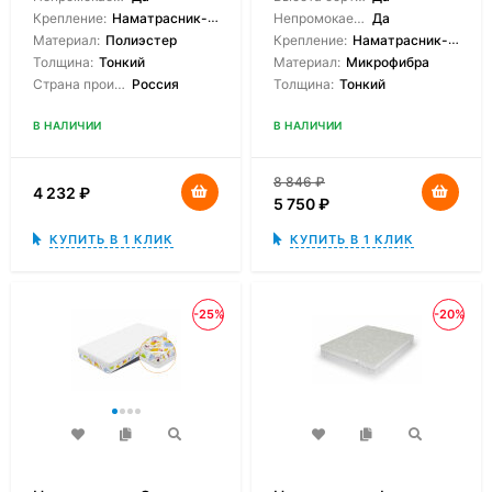
Крепление:
Наматрасник-чехол
Непромокаемый:
Да
Материал:
Полиэстер
Крепление:
Наматрасник-чехол, На молнии
Толщина:
Тонкий
Материал:
Микрофибра
Страна производитель:
Россия
Толщина:
Тонкий
В НАЛИЧИИ
В НАЛИЧИИ
8 846
₽
4 232
₽
5 750
₽
КУПИТЬ В 1 КЛИК
КУПИТЬ В 1 КЛИК
-25%
-20%