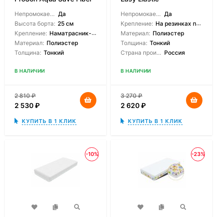
S
Непромокаемый:
Да
Непромокаемый:
Да
Высота борта:
25 см
Крепление:
На резинках по углам
Крепление:
Наматрасник-чехол
Материал:
Полиэстер
Материал:
Полиэстер
Толщина:
Тонкий
Толщина:
Тонкий
Страна производитель:
Россия
В НАЛИЧИИ
В НАЛИЧИИ
2 810
₽
3 270
₽
2 530
₽
2 620
₽
КУПИТЬ В 1 КЛИК
КУПИТЬ В 1 КЛИК
-10%
-23%