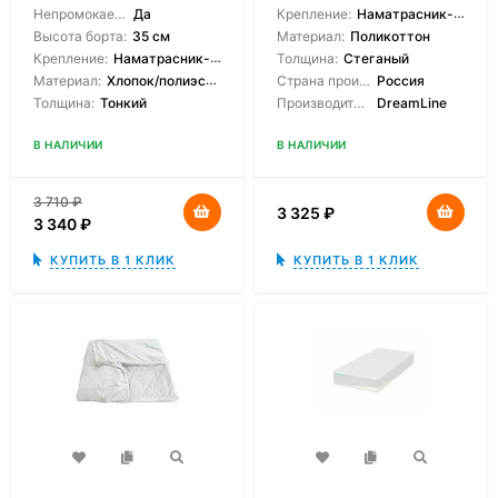
Непромокаемый:
Да
Крепление:
Наматрасник-чехол
Высота борта:
35 см
Материал:
Поликоттон
Крепление:
Наматрасник-чехол
Толщина:
Стеганый
Материал:
Хлопок/полиэстер
Страна производитель:
Россия
Толщина:
Тонкий
Производитель:
DreamLine
В НАЛИЧИИ
В НАЛИЧИИ
3 710
₽
3 325
₽
3 340
₽
КУПИТЬ В 1 КЛИК
КУПИТЬ В 1 КЛИК