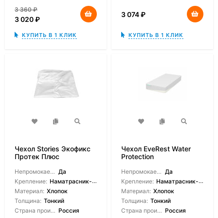
3 360
₽
3 074
₽
3 020
₽
КУПИТЬ В 1 КЛИК
КУПИТЬ В 1 КЛИК
Чехол Stories Экофикс
Чехол EveRest Water
Протек Плюс
Protection
Непромокаемый:
Да
Непромокаемый:
Да
Крепление:
Наматрасник-чехол
Крепление:
Наматрасник-чехол
Материал:
Хлопок
Материал:
Хлопок
Толщина:
Тонкий
Толщина:
Тонкий
Страна производитель:
Россия
Страна производитель:
Россия