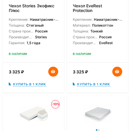
Чехол Stories Экофикс
Чехол EveRest
Плюс
Protection
Крепление:
Наматрасник-чехол
Крепление:
Наматрасник-чехол
Толщина:
Стеганый
Материал:
Поликоттон
Страна производитель:
Россия
Толщина:
Тонкий
Производитель:
Stories
Страна производитель:
Россия
Гарантия:
1,5 года
Производитель:
EveRest
В НАЛИЧИИ
В НАЛИЧИИ
3 325
₽
3 325
₽
КУПИТЬ В 1 КЛИК
КУПИТЬ В 1 КЛИК
-10%