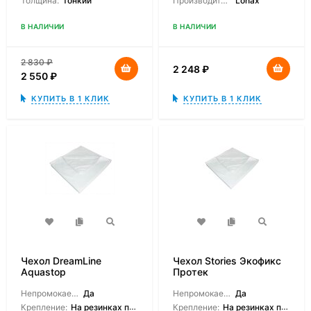
Толщина:
Тонкий
Производитель:
Lonax
В НАЛИЧИИ
В НАЛИЧИИ
2 830
₽
2 248
₽
2 550
₽
КУПИТЬ В 1 КЛИК
КУПИТЬ В 1 КЛИК
Чехол DreamLine
Чехол Stories Экофикс
Aquastop
Протек
водонепроницаемый на
резинках
Непромокаемый:
Да
Непромокаемый:
Да
Крепление:
На резинках по углам
Крепление:
На резинках по углам