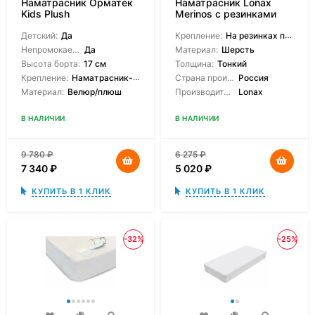
Наматрасник Орматек
Наматрасник Lonax
Kids Plush
Merinos с резинками
Детский:
Да
Крепление:
На резинках по углам
Непромокаемый:
Да
Материал:
Шерсть
Высота борта:
17 см
Толщина:
Тонкий
Крепление:
Наматрасник-чехол
Страна производитель:
Россия
Материал:
Велюр/плюш
Производитель:
Lonax
В НАЛИЧИИ
В НАЛИЧИИ
9 780
₽
6 275
₽
7 340
₽
5 020
₽
КУПИТЬ В 1 КЛИК
КУПИТЬ В 1 КЛИК
-32%
-25%