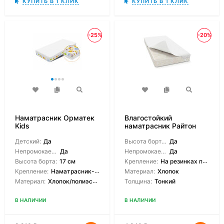
КУПИТЬ В 1 КЛИК
КУПИТЬ В 1 КЛИК
-25%
-20%
Наматрасник Орматек
Влагостойкий
Kids
наматрасник Райтон
Save
Детский:
Да
Высота борта на выбор:
Да
Непромокаемый:
Да
Непромокаемый:
Да
Высота борта:
17 см
Крепление:
На резинках по углам
Крепление:
Наматрасник-чехол
Материал:
Хлопок
Материал:
Хлопок/полиэстер
Толщина:
Тонкий
В НАЛИЧИИ
В НАЛИЧИИ