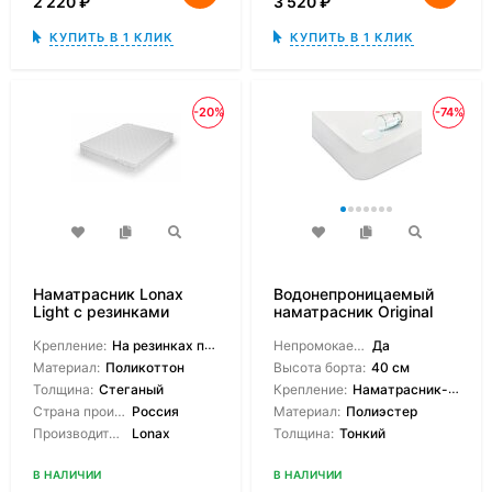
2 220
₽
3 520
₽
КУПИТЬ В 1 КЛИК
КУПИТЬ В 1 КЛИК
-20%
-74%
Наматрасник Lonax
Водонепроницаемый
Light с резинками
наматрасник Original
Cover
Крепление:
На резинках по углам
Непромокаемый:
Да
Материал:
Поликоттон
Высота борта:
40 см
Толщина:
Стеганый
Крепление:
Наматрасник-чехол
Страна производитель:
Россия
Материал:
Полиэстер
Производитель:
Lonax
Толщина:
Тонкий
В НАЛИЧИИ
В НАЛИЧИИ