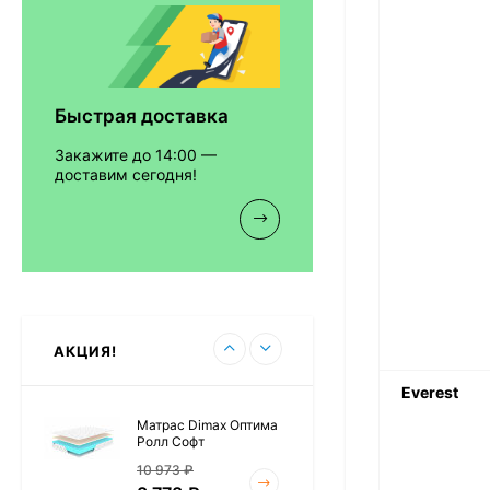
12 468
₽
9 351
₽
Быстрая доставка
Матрас Vitaflex Foam
Relax Cocos
Закажите до 14:00 —
7 692
₽
доставим сегодня!
Матрас Vitaflex Foam
Light Relax Cocos
5 458
₽
АКЦИЯ!
Everest
Матрас Dimax Оптима
Ролл Софт
10 973
₽