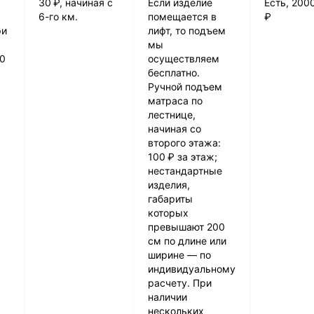
30 ₽, начиная с
Если изделие
Есть, 200
6-го км.
помещается в
₽
ри
лифт, то подъем
мы
00
осуществляем
бесплатно.
Ручной подъем
матраса по
лестнице,
начиная со
второго этажа:
100 ₽ за этаж;
нестандартные
изделия,
габариты
которых
превышают 200
см по длине или
ширине — по
индивидуальному
расчету. При
наличии
нескольких