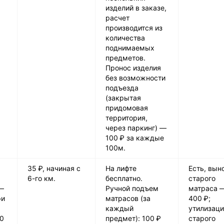
изделий в заказе,
расчет
производится из
количества
поднимаемых
предметов.
Пронос изделия
без возможности
подъезда
(закрытая
придомовая
территория,
через паркинг) —
100 ₽ за каждые
100м.
35 ₽, начиная с
На лифте
Есть, вын
6-го км.
бесплатно.
старого
—
Ручной подъем
матраса 
ри
матрасов (за
400 ₽;
каждый
утилизац
00
предмет): 100 ₽
старого