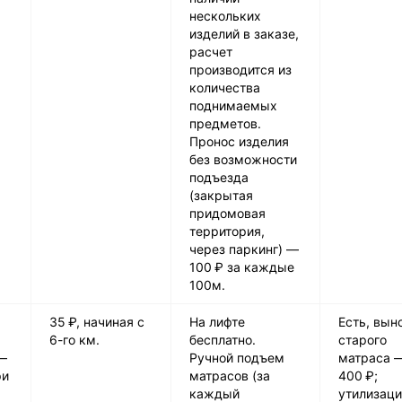
нескольких
изделий в заказе,
расчет
производится из
количества
поднимаемых
предметов.
Пронос изделия
без возможности
подъезда
(закрытая
придомовая
территория,
через паркинг) —
100 ₽ за каждые
100м.
35 ₽, начиная с
На лифте
Есть, вын
6-го км.
бесплатно.
старого
—
Ручной подъем
матраса 
ри
матрасов (за
400 ₽;
каждый
утилизац