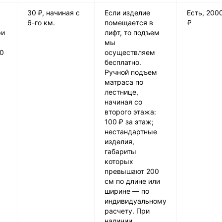
30 ₽, начиная с
Если изделие
Есть, 200
6-го км.
помещается в
₽
ри
лифт, то подъем
мы
00
осуществляем
бесплатно.
Ручной подъем
матраса по
лестнице,
начиная со
второго этажа:
100 ₽ за этаж;
нестандартные
изделия,
габариты
которых
превышают 200
см по длине или
ширине — по
индивидуальному
расчету. При
наличии