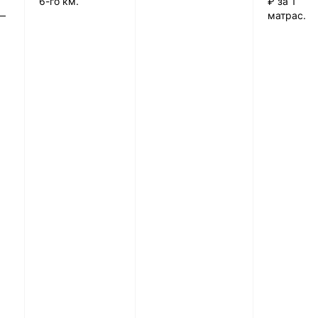
6-го км.
₽ за 1
—
матрас.