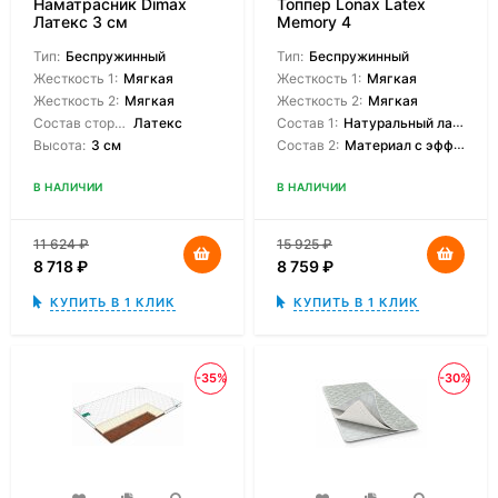
Наматрасник Dimax
Топпер Lonax Latex
Латекс 3 см
Memory 4
Тип:
Беспружинный
Тип:
Беспружинный
Жесткость 1:
Мягкая
Жесткость 1:
Мягкая
Жесткость 2:
Мягкая
Жесткость 2:
Мягкая
Состав сторон:
Латекс
Состав 1:
Натуральный латекс
Высота:
3 см
Состав 2:
Материал с эффектом памяти
В НАЛИЧИИ
В НАЛИЧИИ
11 624
₽
15 925
₽
8 718
₽
8 759
₽
КУПИТЬ В 1 КЛИК
КУПИТЬ В 1 КЛИК
-35%
-30%