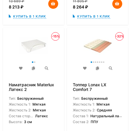
13 689
₽
11 805
₽
8 213
₽
8 264
₽
КУПИТЬ В 1 КЛИК
КУПИТЬ В 1 КЛИК
-15%
-32%
Наматрасник Materlux
Топпер Lonax LX
Латекс 2
Comfort 7
Тип:
Беспружинный
Тип:
Беспружинный
Жесткость 1:
Мягкая
Жесткость 1:
Мягкая
Жесткость 2:
Мягкая
Жесткость 2:
Средняя
Состав сторон:
Латекс
Состав 1:
Натуральный латекс
Высота:
3 см
Состав 2:
ППУ