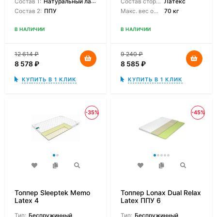
Состав 1:
Натуральный латекс
Состав сторон:
Латекс
Состав 2:
ППУ
Макс. вес одного спящего:
70 кг
В НАЛИЧИИ
В НАЛИЧИИ
12 614
₽
9 240
₽
8 578
₽
8 585
₽
КУПИТЬ В 1 КЛИК
КУПИТЬ В 1 КЛИК
-35%
-45%
Топпер Sleeptek Memo
Топпер Lonax Dual Relax
Latex 4
Latex ППУ 6
Тип:
Беспружинный
Тип:
Беспружинный