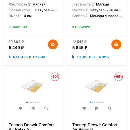
Жесткость 2:
Мягкая
Жесткость 2:
Мягкая
Состав сторон:
Натуральный латекс
Состав 1:
Натуральный латекс
Высота:
4 см
Состав 2:
Мемори с массажной поверхностью
В НАЛИЧИИ
В НАЛИЧИИ
10 898
₽
12 545
₽
5 449
₽
5 645
₽
КУПИТЬ В 1 КЛИК
КУПИТЬ В 1 КЛИК
-50%
-55%
Топпер Denwir Comfort
Топпер Denwir Comfort
Air Relax 5
Air Relax 6