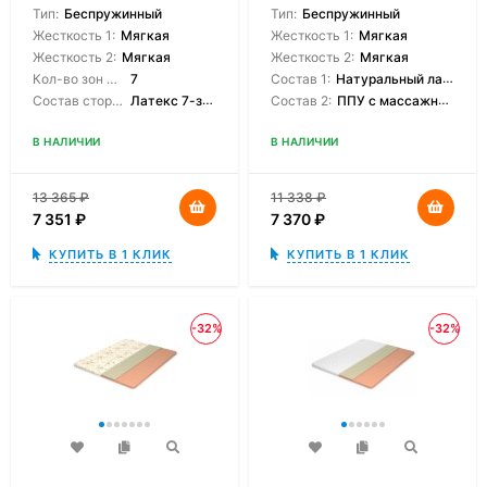
Тип:
Беспружинный
Тип:
Беспружинный
Жесткость 1:
Мягкая
Жесткость 1:
Мягкая
Жесткость 2:
Мягкая
Жесткость 2:
Мягкая
Кол-во зон жесткости:
7
Состав 1:
Натуральный латекс
Состав сторон:
Латекс 7-зонный
Состав 2:
ППУ с массажным эффектом
В НАЛИЧИИ
В НАЛИЧИИ
13 365
₽
11 338
₽
7 351
₽
7 370
₽
КУПИТЬ В 1 КЛИК
КУПИТЬ В 1 КЛИК
-32%
-32%