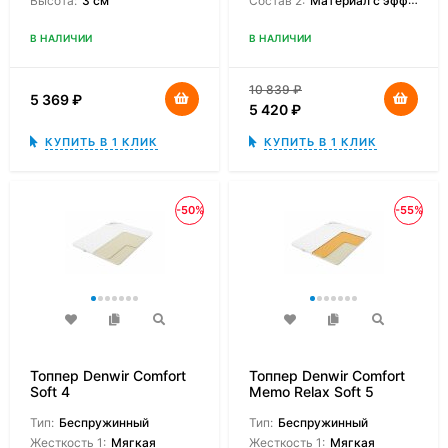
Высота:
3 см
Состав 2:
Материал с эффектом памяти
В НАЛИЧИИ
В НАЛИЧИИ
10 839
₽
5 369
₽
5 420
₽
КУПИТЬ В 1 КЛИК
КУПИТЬ В 1 КЛИК
-50%
-55%
Топпер Denwir Comfort
Топпер Denwir Comfort
Soft 4
Memo Relax Soft 5
Тип:
Беспружинный
Тип:
Беспружинный
Жесткость 1:
Мягкая
Жесткость 1:
Мягкая