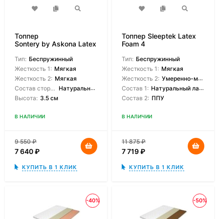
Топпер
Топпер Sleeptek Latex
Sontery by Askona Latex
Foam 4
Mini
Тип:
Беспружинный
Тип:
Беспружинный
Жесткость 1:
Мягкая
Жесткость 1:
Мягкая
Жесткость 2:
Мягкая
Жесткость 2:
Умеренно-мягкая
Состав сторон:
Натуральный латекс
Состав 1:
Натуральный латекс
Высота:
3.5 см
Состав 2:
ППУ
В НАЛИЧИИ
В НАЛИЧИИ
9 550
₽
11 875
₽
7 640
₽
7 719
₽
КУПИТЬ В 1 КЛИК
КУПИТЬ В 1 КЛИК
-40%
-50%