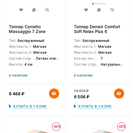
Топпер Corretto
Топпер Denwir Comfort
Massaggio 7 Zone
Soft Relax Plus 6
Тип:
Беспружинный
Тип:
Беспружинный
Жесткость 1:
Мягкая
Жесткость 1:
Мягкая
Жесткость 2:
Мягкая
Жесткость 2:
Мягкая
Состав сторон:
Латекс ячеистый
Кол-во зон жесткости:
7
Высота:
4 см
Состав сторон:
Натуральный латекс 7-зонный
В НАЛИЧИИ
В НАЛИЧИИ
13 012
₽
6 468
₽
6 506
₽
КУПИТЬ В 1 КЛИК
КУПИТЬ В 1 КЛИК
-32%
-32%