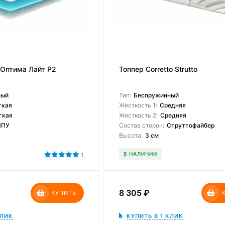
 Оптима Лайт P2
Топпер Corretto Strutto
ный
Тип:
Беспружинный
гкая
Жесткость 1:
Средняя
гкая
Жесткость 2:
Средняя
ППУ
Состав сторон:
Струттофайбер
Высота:
3 см
В НАЛИЧИИ
1
8 305
₽
КУПИТЬ
КЛИК
КУПИТЬ В 1 КЛИК