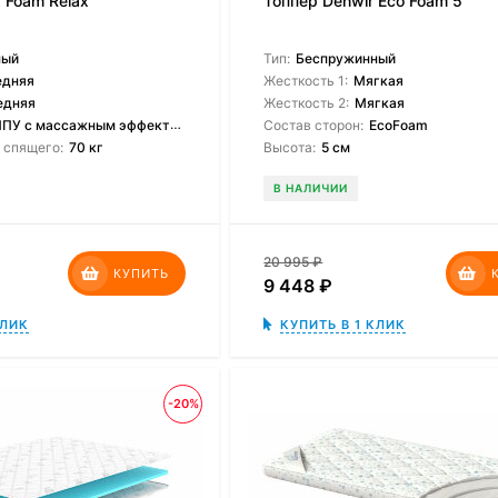
x Foam Relax
Топпер Denwir Eco Foam 5
ный
Тип:
Беспружинный
едняя
Жесткость 1:
Мягкая
едняя
Жесткость 2:
Мягкая
ПУ с массажным эффектом
Состав сторон:
EcoFoam
 спящего:
70 кг
Высота:
5 см
В НАЛИЧИИ
20 995
₽
КУПИТЬ
9 448
₽
КЛИК
КУПИТЬ В 1 КЛИК
-20%