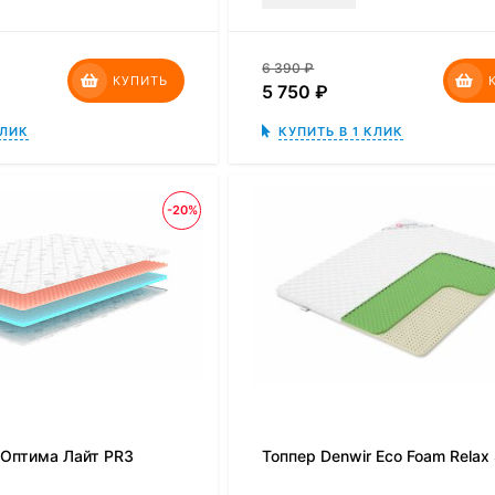
6 390
₽
КУПИТЬ
5 750
₽
КЛИК
КУПИТЬ В 1 КЛИК
-20%
 Оптима Лайт PR3
Топпер Denwir Eco Foam Relax 