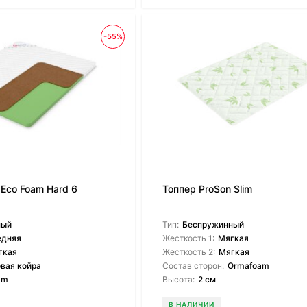
-55%
 Eco Foam Hard 6
Топпер ProSon Slim
ный
Тип:
Беспружинный
едняя
Жесткость 1:
Мягкая
гкая
Жесткость 2:
Мягкая
вая койра
Состав сторон:
Ormafoam
am
Высота:
2 см
В НАЛИЧИИ