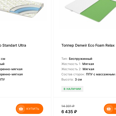
 Standart Ultra
Топпер Denwir Eco Foam Relax
 см
Тип:
Беспружинный
ный
Жесткость 1:
Мягкая
еренно-мягкая
Жесткость 2:
Мягкая
еренно-мягкая
Состав сторон:
ППУ с массажным э
ППУ
Высота:
3 см
В НАЛИЧИИ
14 301
₽
КУПИТЬ
6 435
₽