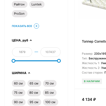
Райтон
Luntek
ProSon
ПОКАЗАТЬ ВСЕ
ЦЕНА,
руб
Топпер Corretto
—
Размер:
230х195
Тип:
Беспружин
Жесткость 1:
Ум
Жесткость 2:
Ум
Состав сторон:
ШИРИНА
В НАЛИЧИИ
60 см
65 см
70 см
75 см
80 см
85 см
4 134
₽
90 см
95 см
100 см