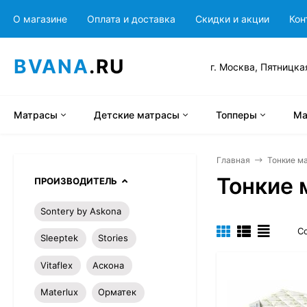
О магазине
Оплата и доставка
Скидки и акции
Кон
BVANA
.RU
г. Москва, Пятницка
Матрасы
Детские матрасы
Топперы
Ма
Главная
Тонкие м
Тонкие 
ПРОИЗВОДИТЕЛЬ
Sontery by Askona
С
Sleeptek
Stories
Vitaflex
Аскона
Materlux
Орматек