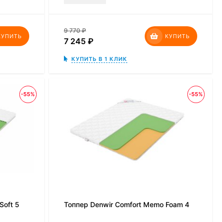
9 770
₽
КУПИТЬ
КУПИТЬ
7 245
₽
КУПИТЬ В 1 КЛИК
-55%
-55%
Soft 5
Топпер Denwir Comfort Memo Foam 4