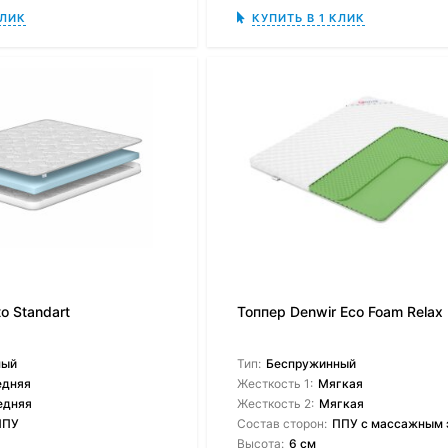
КЛИК
КУПИТЬ В 1 КЛИК
o Standart
Топпер Denwir Eco Foam Relax 
ный
Тип:
Беспружинный
едняя
Жесткость 1:
Мягкая
едняя
Жесткость 2:
Мягкая
ППУ
Состав сторон:
ППУ с массажным э
Высота:
6 см