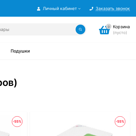
Личный кабинет
Заказать звонок
Корзина
0
(пусто)
Подушки
ров)
-55%
-55%