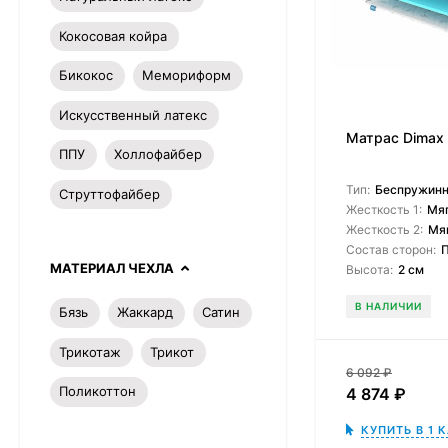
Кокосовая койра
Бикокос
Мемориформ
Искусственный латекс
Матрас Dimax
ППУ
Холлофайбер
Тип:
Беспружин
Струттофайбер
Жесткость 1:
Мя
Жесткость 2:
Мя
Состав сторон:
МАТЕРИАЛ ЧЕХЛА
Высота:
2 см
В НАЛИЧИИ
Бязь
Жаккард
Сатин
Трикотаж
Трикот
6 092
₽
Поликоттон
4 874
₽
КУПИТЬ В 1 