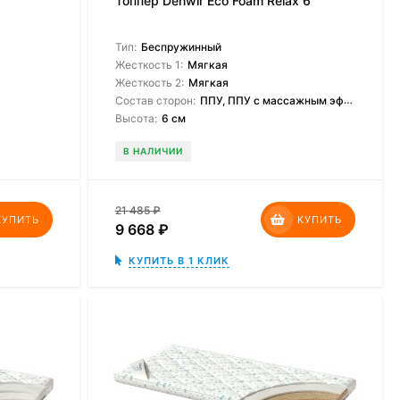
Топпер Denwir Eco Foam Relax 6
Тип:
Беспружинный
Жесткость 1:
Мягкая
Жесткость 2:
Мягкая
Состав сторон:
ППУ, ППУ с массажным эффектом
Высота:
6 см
В НАЛИЧИИ
21 485
₽
КУПИТЬ
КУПИТЬ
9 668
₽
КУПИТЬ В 1 КЛИК