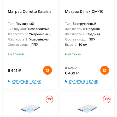
Матрас Corretto Katalina
Матрас Dimax СМ-10
Тип:
Пружинный
Тип:
Беспружинный
Тип пружин:
Независимые
Жесткость 1:
Средняя
Жесткость 1:
Умеренно-мягкая
Жесткость 2:
Средняя
Жесткость 2:
Умеренно-мягкая
Состав сторон:
ППУ
Состав сторон:
ППУ
Высота:
10 см
В НАЛИЧИИ
В НАЛИЧИИ
8 625
₽
6 441
₽
6 469
₽
КУПИТЬ В 1 КЛИК
КУПИТЬ В 1 КЛИК
-25%
-25%