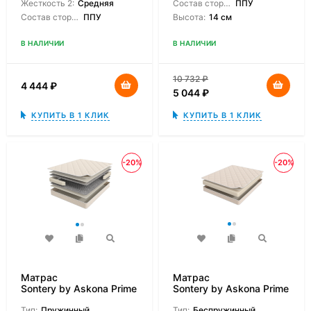
Жесткость 2:
Средняя
Состав сторон:
ППУ
Состав сторон:
ППУ
Высота:
14 см
В НАЛИЧИИ
В НАЛИЧИИ
10 732
₽
4 444
₽
5 044
₽
КУПИТЬ В 1 КЛИК
КУПИТЬ В 1 КЛИК
-20%
-20%
Матрас
Матрас
Sontery by Askona Prime
Sontery by Askona Prime
Standart
Roll
Тип:
Пружинный
Тип:
Беспружинный