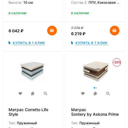
Высота:
10 см
Состав 2:
ППУ, Кокосовая койра
В НАЛИЧИИ
В НАЛИЧИИ
7 774
₽
6 042
₽
6 219
₽
КУПИТЬ В 1 КЛИК
КУПИТЬ В 1 КЛИК
-20%
Матрас Corretto Life
Матрас
Style
Sontery by Askona Prime
Classic
Тип:
Пружинный
Тип:
Пружинный