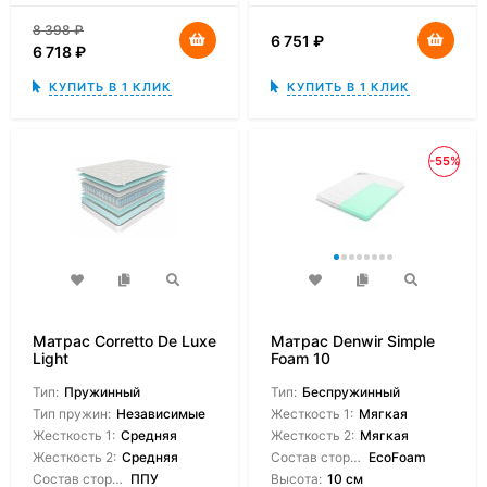
8 398
₽
6 751
₽
6 718
₽
КУПИТЬ В 1 КЛИК
КУПИТЬ В 1 КЛИК
-55%
Матрас Corretto De Luxe
Матрас Denwir Simple
Light
Foam 10
Тип:
Пружинный
Тип:
Беспружинный
Тип пружин:
Независимые
Жесткость 1:
Мягкая
Жесткость 1:
Средняя
Жесткость 2:
Мягкая
Жесткость 2:
Средняя
Состав сторон:
EcoFoam
Состав сторон:
ППУ
Высота:
10 см