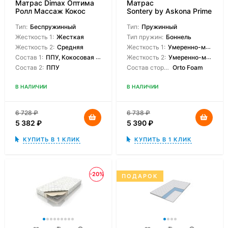
Матрас Dimax Оптима
Матрас
Ролл Массаж Кокос
Sontery by Askona Prime
Lite
Тип:
Беспружинный
Тип:
Пружинный
Жесткость 1:
Жесткая
Тип пружин:
Боннель
Жесткость 2:
Средняя
Жесткость 1:
Умеренно-мягкая
Состав 1:
ППУ, Кокосовая койра
Жесткость 2:
Умеренно-мягкая
Состав 2:
ППУ
Состав сторон:
Orto Foam
В НАЛИЧИИ
В НАЛИЧИИ
6 728
₽
6 738
₽
5 382
₽
5 390
₽
КУПИТЬ В 1 КЛИК
КУПИТЬ В 1 КЛИК
-20%
ПОДАРОК