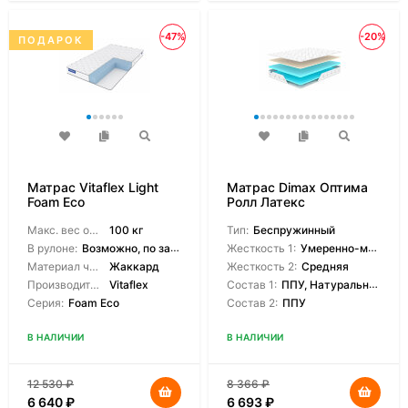
-47%
-20%
ПОДАРОК
Матрас Vitaflex Light
Матрас Dimax Оптима
Foam Eco
Ролл Латекс
Макс. вес одного спящего:
100 кг
Тип:
Беспружинный
В рулоне:
Возможно, по заказу
Жесткость 1:
Умеренно-мягкая
Материал чехла:
Жаккард
Жесткость 2:
Средняя
Производитель:
Vitaflex
Состав 1:
ППУ, Натуральный латекс
Серия:
Foam Eco
Состав 2:
ППУ
В НАЛИЧИИ
В НАЛИЧИИ
12 530
₽
8 366
₽
6 640
₽
6 693
₽