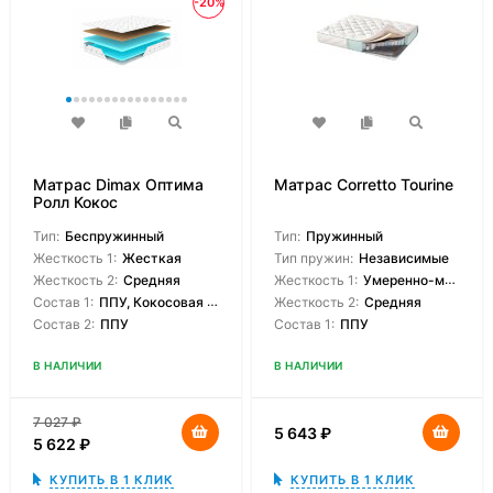
-20%
Матрас Dimax Оптима
Матрас Corretto Tourine
Ролл Кокос
Тип:
Беспружинный
Тип:
Пружинный
Жесткость 1:
Жесткая
Тип пружин:
Независимые
Жесткость 2:
Средняя
Жесткость 1:
Умеренно-мягкая
Состав 1:
ППУ, Кокосовая койра
Жесткость 2:
Средняя
Состав 2:
ППУ
Состав 1:
ППУ
В НАЛИЧИИ
В НАЛИЧИИ
7 027
₽
5 643
₽
5 622
₽
КУПИТЬ В 1 КЛИК
КУПИТЬ В 1 КЛИК