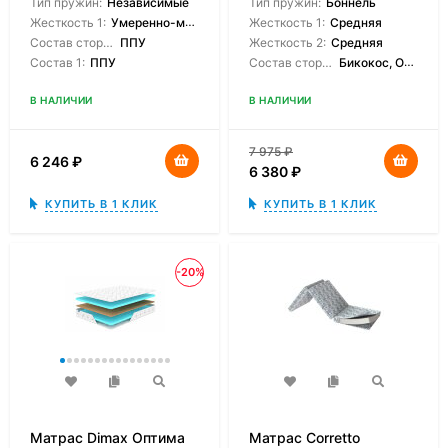
Тип пружин:
Независимые
Тип пружин:
Боннель
Жесткость 1:
Умеренно-мягкая
Жесткость 1:
Средняя
Состав сторон:
ППУ
Жесткость 2:
Средняя
Состав 1:
ППУ
Состав сторон:
Бикокос, Orto Foam
В НАЛИЧИИ
В НАЛИЧИИ
7 975
₽
6 246
₽
6 380
₽
КУПИТЬ В 1 КЛИК
КУПИТЬ В 1 КЛИК
-20%
Матрас Dimax Оптима
Матрас Corretto