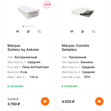
-20%
Матрас
Матрас Corretto
Sontery by Askona
Semplice
Scandi Lindome
Тип:
Беспружинный
Тип:
Пружинный
Жесткость 1:
Средняя
Тип пружин:
Боннель
Состав 1:
Пена AirFlowFoam
Жесткость 1:
Средняя
Высота:
9 см
Жесткость 2:
Средняя
Макс. вес одного спящего:
110 кг
Состав сторон:
ППУ
В НАЛИЧИИ
В НАЛИЧИИ
4 625
₽
4 020
₽
3 700
₽