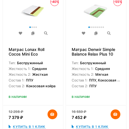
-40%
-55%
Матрас Lonax Roll
Матрас Denwir Simple
Cocos Mini Eco
Balance Relax Plus 10
Тип:
Беспружинный
Тип:
Беспружинный
Жесткость 1:
Средняя
Жесткость 1:
Средняя
Жесткость 2:
Жесткая
Жесткость 2:
Мягкая
Состав 1:
ППУ
Состав 1:
ППУ, Кокосовая койра
Состав 2:
Кокосовая койра
Состав 2:
ППУ
В НАЛИЧИИ
В НАЛИЧИИ
12 298
₽
16 559
₽
7 379
₽
7 452
₽
КУПИТЬ В 1 КЛИК
КУПИТЬ В 1 КЛИК