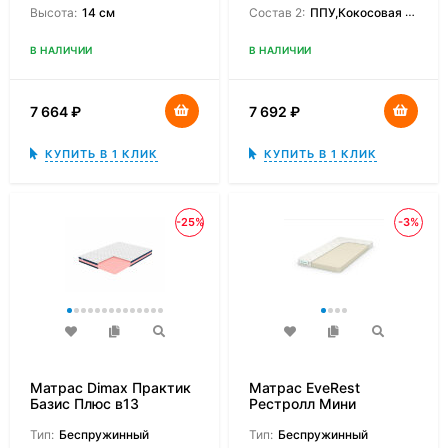
Высота:
14 см
Состав 2:
ППУ,Кокосовая койра
В НАЛИЧИИ
В НАЛИЧИИ
7 664
₽
7 692
₽
КУПИТЬ В 1 КЛИК
КУПИТЬ В 1 КЛИК
-25%
-3%
Матрас Dimax Практик
Матрас EveRest
Базис Плюс в13
Рестролл Мини
Тип:
Беспружинный
Тип:
Беспружинный