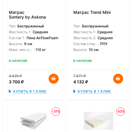
Матрас
Матрас Trend Mini
Sontery by Askona
Scandi Lindome
Тип:
Беспружинный
Тип:
Беспружинный
Жесткость 1:
Средняя
Жесткость 1:
Средняя
Состав 1:
Пена AirFlowFoam
Жесткость 2:
Средняя
Высота:
9 см
Состав сторон:
ППУ
Макс. вес одного спящего:
110 кг
Высота:
10 см
В НАЛИЧИИ
В НАЛИЧИИ
4 625
₽
7 871
₽
3 700
₽
4 132
₽
КУПИТЬ В 1 КЛИК
КУПИТЬ В 1 КЛИК
-31%
-53%