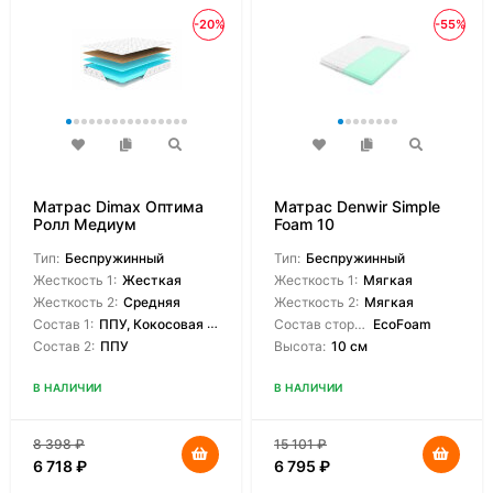
-20%
-55%
Матрас Dimax Оптима
Матрас Denwir Simple
Ролл Медиум
Foam 10
Тип:
Беспружинный
Тип:
Беспружинный
Жесткость 1:
Жесткая
Жесткость 1:
Мягкая
Жесткость 2:
Средняя
Жесткость 2:
Мягкая
Состав 1:
ППУ, Кокосовая койра
Состав сторон:
EcoFoam
Состав 2:
ППУ
Высота:
10 см
В НАЛИЧИИ
В НАЛИЧИИ
8 398
₽
15 101
₽
6 718
₽
6 795
₽