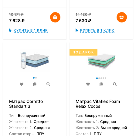
10 171
₽
14 130
₽
7 628
₽
7 630
₽
КУПИТЬ В 1 КЛИК
КУПИТЬ В 1 КЛИК
ПОДАРОК
Матрас Corretto
Матрас Vitaflex Foam
Standart 3
Relax Cocos
Тип:
Беспружинный
Тип:
Беспружинный
Жесткость 1:
Средняя
Жесткость 1:
Средняя
Жесткость 2:
Средняя
Жесткость 2:
Выше средней
Состав сторон:
ППУ
Состав 1:
ППУ