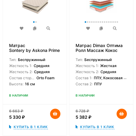
Матрас
Матрас Dimax Оптима
Sontery by Askona Prime
Ролл Массаж Кокос
Roll
Тип:
Беспружинный
Тип:
Беспружинный
Жесткость 1:
Средняя
Жесткость 1:
Жесткая
Жесткость 2:
Средняя
Жесткость 2:
Средняя
Состав сторон:
Orto Foam
Состав 1:
ППУ, Кокосовая койра
Высота:
16 см
Состав 2:
ППУ
В НАЛИЧИИ
В НАЛИЧИИ
6 663
₽
6 728
₽
5 330
₽
5 382
₽
КУПИТЬ В 1 КЛИК
КУПИТЬ В 1 КЛИК