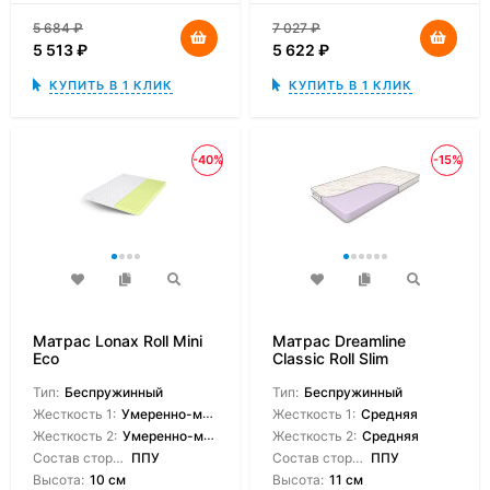
5 684
₽
7 027
₽
5 513
₽
5 622
₽
КУПИТЬ В 1 КЛИК
КУПИТЬ В 1 КЛИК
-40%
-15%
Матрас Lonax Roll Mini
Матрас Dreamline
Eco
Classic Roll Slim
Тип:
Беспружинный
Тип:
Беспружинный
Жесткость 1:
Умеренно-мягкая
Жесткость 1:
Средняя
Жесткость 2:
Умеренно-мягкая
Жесткость 2:
Средняя
Состав сторон:
ППУ
Состав сторон:
ППУ
Высота:
10 см
Высота:
11 см