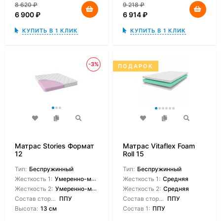
8 620
₽
9 218
₽
6 900
₽
6 914
₽
КУПИТЬ В 1 КЛИК
КУПИТЬ В 1 КЛИК
-3%
ПОДАРОК
Матрас Stories Формат
Матрас Vitaflex Foam
12
Roll 15
Тип:
Беспружинный
Тип:
Беспружинный
Жесткость 1:
Умеренно-мягкая
Жесткость 1:
Средняя
Жесткость 2:
Умеренно-мягкая
Жесткость 2:
Средняя
Состав сторон:
ППУ
Состав сторон:
ППУ
Высота:
13 см
Состав 1:
ППУ