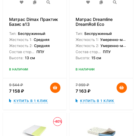
Матрас Dimax Практик
Матрас Dreamline
Базис в13
DreamRoll Eco
Тип:
Беспружинный
Тип:
Беспружинный
Жесткость 1:
Средняя
Жесткость 1:
Умеренно-мягкая
Жесткость 2:
Средняя
Жесткость 2:
Умеренно-мягкая
Состав сторон:
ППУ
Состав сторон:
ППУ
Высота:
13 см
Высота:
15 см
В НАЛИЧИИ
В НАЛИЧИИ
9 544
₽
7 959
₽
7 158
₽
7 163
₽
КУПИТЬ В 1 КЛИК
КУПИТЬ В 1 КЛИК
-40%