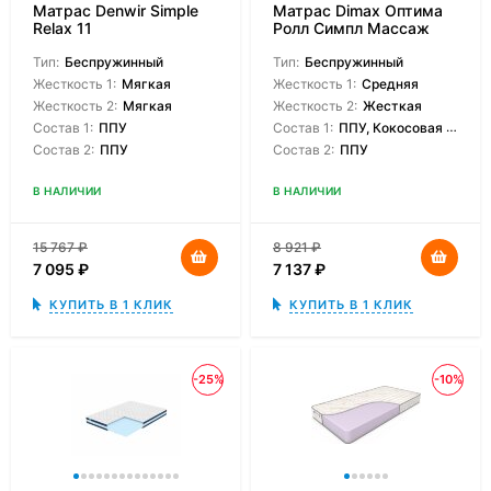
Матрас Denwir Simple
Матрас Dimax Оптима
Relax 11
Ролл Симпл Массаж
Тип:
Беспружинный
Тип:
Беспружинный
Жесткость 1:
Мягкая
Жесткость 1:
Средняя
Жесткость 2:
Мягкая
Жесткость 2:
Жесткая
Состав 1:
ППУ
Состав 1:
ППУ, Кокосовая койра
Состав 2:
ППУ
Состав 2:
ППУ
В НАЛИЧИИ
В НАЛИЧИИ
15 767
₽
8 921
₽
7 095
₽
7 137
₽
КУПИТЬ В 1 КЛИК
КУПИТЬ В 1 КЛИК
-25%
-10%