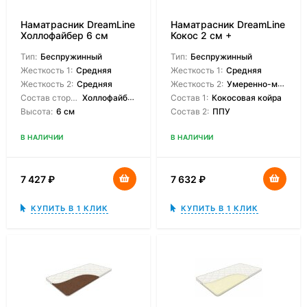
Наматрасник DreamLine
Наматрасник DreamLine
Холлофайбер 6 см
Кокос 2 см +
Пенополиуретан 2 см
Тип:
Беспружинный
Тип:
Беспружинный
Жесткость 1:
Средняя
Жесткость 1:
Средняя
Жесткость 2:
Средняя
Жесткость 2:
Умеренно-мягкая
Состав сторон:
Холлофайбер
Состав 1:
Кокосовая койра
Высота:
6 см
Состав 2:
ППУ
В НАЛИЧИИ
В НАЛИЧИИ
7 427
₽
7 632
₽
КУПИТЬ В 1 КЛИК
КУПИТЬ В 1 КЛИК