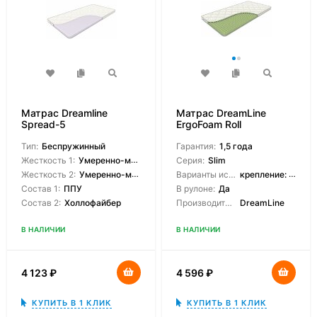
Матрас Dreamline
Матрас DreamLine
Spread-5
ErgoFoam Roll
Тип:
Беспружинный
Гарантия:
1,5 года
Жесткость 1:
Умеренно-мягкая
Серия:
Slim
Жесткость 2:
Умеренно-мягкая
Варианты исполнения:
крепление: резинки/крепление: липучки/без креплений
Состав 1:
ППУ
В рулоне:
Да
Состав 2:
Холлофайбер
Производитель:
DreamLine
В НАЛИЧИИ
В НАЛИЧИИ
4 123
₽
4 596
₽
КУПИТЬ В 1 КЛИК
КУПИТЬ В 1 КЛИК