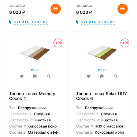
13 367
₽
16 045
₽
8 020
₽
8 023
₽
КУПИТЬ В 1 КЛИК
КУПИТЬ В 1 КЛИК
-40%
-40%
Топпер Lonax Memory
Топпер Lonax Relax ППУ
Cocos 4
Cocos 6
Тип:
Беспружинный
Тип:
Беспружинный
Жесткость 1:
Средняя
Жесткость 1:
Средняя
Жесткость 2:
Жесткая
Жесткость 2:
Жесткая
Состав 1:
Кокосовая койрвовая койра
Состав 1:
ППУ с массажным эффектом
Состав 2:
Материал с эффектом памяти
Состав 2:
Кокосовая койраовая койра