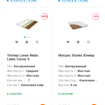
КУПИТЬ В 1 КЛИК
КУПИТЬ В 1 КЛИК
-45%
-3%
Топпер Lonax Relax
Матрас Stories Юниор
Latex Cocos 5
Тип:
Беспружинный
Тип:
Беспружинный
Жесткость 1:
Средняя
Жесткость 1:
Жесткая
Жесткость 2:
Жесткая
Жесткость 2:
Жесткая
Кол-во зон жесткости:
7
Состав сторон:
Кокосовая койра
Состав 1:
Кокосовая койрвовая койра
Высота:
6 см
В НАЛИЧИИ
В НАЛИЧИИ