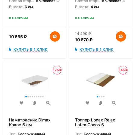
Состав сторон:
Кокосовая койра
Состав сторон:
Кокосовая койра, БиКокосовая койра
Высота:
6 см
Высота:
4 см
В НАЛИЧИИ
В НАЛИЧИИ
14 490
₽
10 665
₽
10 870
₽
КУПИТЬ В 1 КЛИК
КУПИТЬ В 1 КЛИК
-25%
-45%
Наматрасник Dimax
Топпер Lonax Relax
Кокос 6 см
Latex Cocos 6
Тип:
Беспружинный
Тип:
Беспружинный