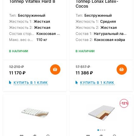
Топпер Vitaflex Hard 8
Топпер Lonax Latex-
Cocos
Тип:
Беспружинный
Тип:
Беспружинный
Жесткость 1:
Жесткая
Жесткость 1:
Средняя
Жесткость 2:
Жесткая
Жесткость 2:
Жесткая
Состав сторон:
Кокосовая койра
Состав 1:
Натуральный латекс
Макс. вес одного спящего:
110 кг
Состав 2:
Кокосовая койра
В НАЛИЧИИ
В НАЛИЧИИ
12 210
₽
17 517
₽
11 170
₽
11 386
₽
КУПИТЬ В 1 КЛИК
КУПИТЬ В 1 КЛИК
-12%