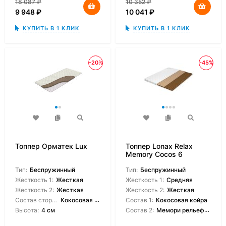
18 087
₽
10 352
₽
9 948
₽
10 041
₽
КУПИТЬ В 1 КЛИК
КУПИТЬ В 1 КЛИК
-20%
-45%
Топпер Орматек Lux
Топпер Lonax Relax
Memory Cocos 6
Тип:
Беспружинный
Тип:
Беспружинный
Жесткость 1:
Жесткая
Жесткость 1:
Средняя
Жесткость 2:
Жесткая
Жесткость 2:
Жесткая
Состав сторон:
Кокосовая койра
Состав 1:
Кокосовая койра
Высота:
4 см
Состав 2:
Мемори рельефный