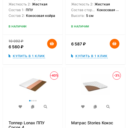
Жесткость 2:
Жесткая
Жесткость 2:
Жесткая
Состав 1:
ППУ
Состав сторон:
Кокосовая койра
Состав 2:
Кокосовая койра
Высота:
5 см
В НАЛИЧИИ
В НАЛИЧИИ
10 092
₽
6 587
₽
6 560
₽
КУПИТЬ В 1 КЛИК
КУПИТЬ В 1 КЛИК
-40%
-3%
Топпер Lonax ППУ
Матрас Stories Кокос
Cocos 4