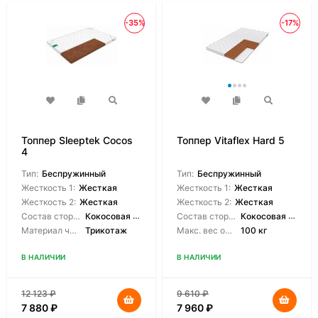
-35%
-17%
Топпер Sleeptek Cocos
Топпер Vitaflex Hard 5
4
Тип:
Беспружинный
Тип:
Беспружинный
Жесткость 1:
Жесткая
Жесткость 1:
Жесткая
Жесткость 2:
Жесткая
Жесткость 2:
Жесткая
Состав сторон:
Кокосовая койра
Состав сторон:
Кокосовая койра
Материал чехла:
Трикотаж
Макс. вес одного спящего:
100 кг
В НАЛИЧИИ
В НАЛИЧИИ
12 123
₽
9 610
₽
7 880
₽
7 960
₽