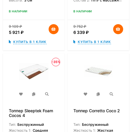
Высота:
3 см
Состав 2:
ППУ с массажным эффектом
В НАЛИЧИИ
В НАЛИЧИИ
9 109
₽
9 752
₽
5 921
₽
6 339
₽
КУПИТЬ В 1 КЛИК
КУПИТЬ В 1 КЛИК
-35%
Топпер Sleeptek Foam
Топпер Corretto Coco 2
Cocos 4
Тип:
Беспружинный
Тип:
Беспружинный
Жесткость 1:
Средняя
Жесткость 1:
Жесткая