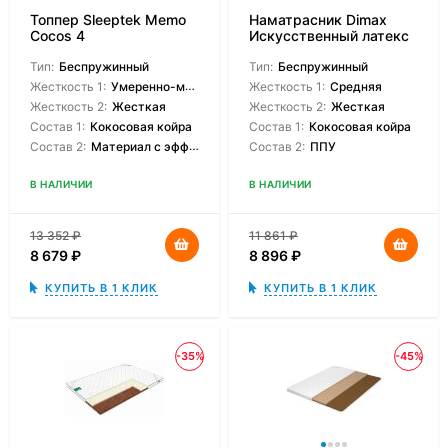
Топпер Sleeptek Memo
Наматрасник Dimax
Cocos 4
Искусственный латекс
кокос
Тип:
Беспружинный
Тип:
Беспружинный
Жесткость 1:
Умеренно-мягкая
Жесткость 1:
Средняя
Жесткость 2:
Жесткая
Жесткость 2:
Жесткая
Состав 1:
Кокосовая койра
Состав 1:
Кокосовая койра
Состав 2:
Материал с эффектом памяти
Состав 2:
ППУ
В НАЛИЧИИ
В НАЛИЧИИ
13 352
₽
11 861
₽
8 679
₽
8 896
₽
КУПИТЬ В 1 КЛИК
КУПИТЬ В 1 КЛИК
-35%
-45%