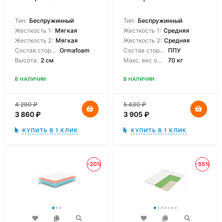
Тип:
Беспружинный
Тип:
Беспружинный
Жесткость 1:
Мягкая
Жесткость 1:
Средняя
Жесткость 2:
Мягкая
Жесткость 2:
Средняя
Состав сторон:
Ormafoam
Состав сторон:
ППУ
Высота:
2 см
Макс. вес одного спящего:
70 кг
В НАЛИЧИИ
В НАЛИЧИИ
4 290
₽
5 430
₽
3 860
₽
3 905
₽
КУПИТЬ В 1 КЛИК
КУПИТЬ В 1 КЛИК
-20%
-55%