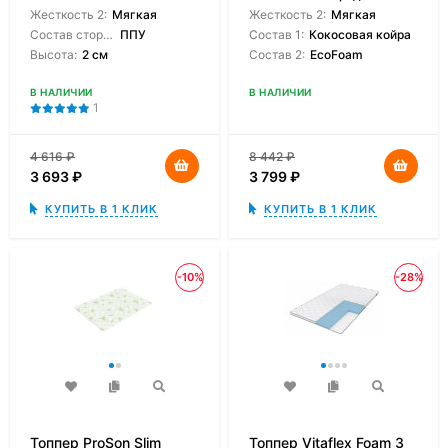
Жесткость 2:
Мягкая
Жесткость 2:
Мягкая
Состав сторон:
ППУ
Состав 1:
Кокосовая койра
Высота:
2 см
Состав 2:
EcoFoam
В НАЛИЧИИ
В НАЛИЧИИ
1
4 616
₽
8 442
₽
3 693
₽
3 799
₽
КУПИТЬ В 1 КЛИК
КУПИТЬ В 1 КЛИК
-10%
-28%
Топпер ProSon Slim
Топпер Vitaflex Foam 3