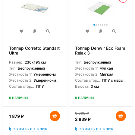
Топпер Corretto Standart
Топпер Denwir Eco Foam
Ultra
Relax 3
Размер:
230х195 см
Тип:
Беспружинный
Тип:
Беспружинный
Жесткость 1:
Мягкая
Жесткость 1:
Умеренно-мягкая
Жесткость 2:
Мягкая
Жесткость 2:
Умеренно-мягкая
Состав сторон:
ППУ с массажным эффектом
Состав сторон:
ППУ
Высота:
3 см
В НАЛИЧИИ
В НАЛИЧИИ
6 308
₽
1 879
₽
2 839
₽
КУПИТЬ В 1 КЛИК
КУПИТЬ В 1 КЛИК