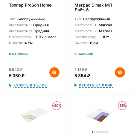
Топпер ProSon Home
Матрас Dimax МЛ
Лайт-6
Тип:
Беспружинный
Тип:
Беспружинный
Жесткость 1:
Средняя
Жесткость 1:
Мягкая
Жесткость 2:
Средняя
Жесткость 2:
Мягкая
Состав сторон:
ППУ с массажным эффектом
Состав сторон:
ППУ
Высота:
4 см
Высота:
6 см
В НАЛИЧИИ
В НАЛИЧИИ
5 940
₽
7 139
₽
5 350
₽
5 354
₽
КУПИТЬ В 1 КЛИК
КУПИТЬ В 1 КЛИК
-20%
-55%