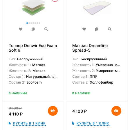
Топпер Denwir Eco Foam
Матрас Dreamline
Soft 6
Spread-5
Тип:
Беспружинный
Тип:
Беспружинный
Жесткость 1:
Мягкая
Жесткость 1:
Умеренно-мягкая
Жесткость 2:
Мягкая
Жесткость 2:
Умеренно-мягкая
Состав 1:
Натуральный латекс
Состав 1:
ППУ
Состав 2:
EcoFoam
Состав 2:
Холлофайбер
В НАЛИЧИИ
В НАЛИЧИИ
9 133
₽
4 123
₽
4 110
₽
КУПИТЬ В 1 КЛИК
КУПИТЬ В 1 КЛИК