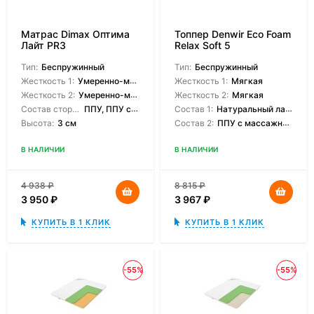
Матрас Dimax Оптима
Топпер Denwir Eco Foam
Лайт PR3
Relax Soft 5
Тип:
Беспружинный
Тип:
Беспружинный
Жесткость 1:
Умеренно-мягкая
Жесткость 1:
Мягкая
Жесткость 2:
Умеренно-мягкая
Жесткость 2:
Мягкая
Состав сторон:
ППУ, ППУ с массажным эффектом
Состав 1:
Натуральный латекс
Высота:
3 см
Состав 2:
ППУ с массажным эффектом
В НАЛИЧИИ
В НАЛИЧИИ
4 938
₽
8 815
₽
3 950
₽
3 967
₽
КУПИТЬ В 1 КЛИК
КУПИТЬ В 1 КЛИК
-55%
-55%