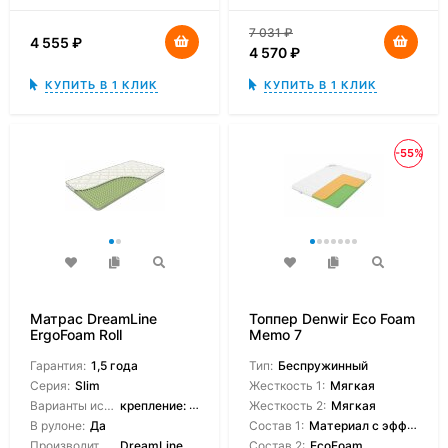
7 031
₽
4 555
₽
4 570
₽
КУПИТЬ В 1 КЛИК
КУПИТЬ В 1 КЛИК
-55%
Матрас DreamLine
Топпер Denwir Eco Foam
ErgoFoam Roll
Memo 7
Гарантия:
1,5 года
Тип:
Беспружинный
Серия:
Slim
Жесткость 1:
Мягкая
Варианты исполнения:
крепление: резинки/крепление: липучки/без креплений
Жесткость 2:
Мягкая
В рулоне:
Да
Состав 1:
Материал с эффектом памяти
Производитель:
DreamLine
Состав 2:
EcoFoam