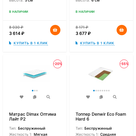
Высота:
5 см
Высота:
6 см
В НАЛИЧИИ
В НАЛИЧИИ
8 030
₽
8 171
₽
3 614
₽
3 677
₽
КУПИТЬ В 1 КЛИК
КУПИТЬ В 1 КЛИК
-20%
-55%
Матрас Dimax Оптима
Топпер Denwir Eco Foam
Лайт P2
Hard 6
Тип:
Беспружинный
Тип:
Беспружинный
Жесткость 1:
Мягкая
Жесткость 1:
Средняя