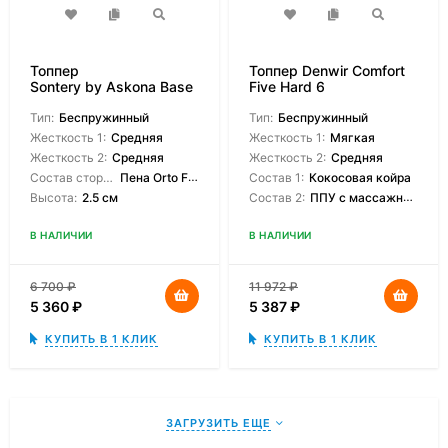
Топпер
Топпер Denwir Comfort
Sontery by Askona Base
Five Hard 6
Mini
Тип:
Беспружинный
Тип:
Беспружинный
Жесткость 1:
Средняя
Жесткость 1:
Мягкая
Жесткость 2:
Средняя
Жесткость 2:
Средняя
Состав сторон:
Пена Orto Foam
Состав 1:
Кокосовая койра
Высота:
2.5 см
Состав 2:
ППУ с массажным эффектом
В НАЛИЧИИ
В НАЛИЧИИ
6 700
₽
11 972
₽
5 360
₽
5 387
₽
КУПИТЬ В 1 КЛИК
КУПИТЬ В 1 КЛИК
ЗАГРУЗИТЬ ЕЩЕ