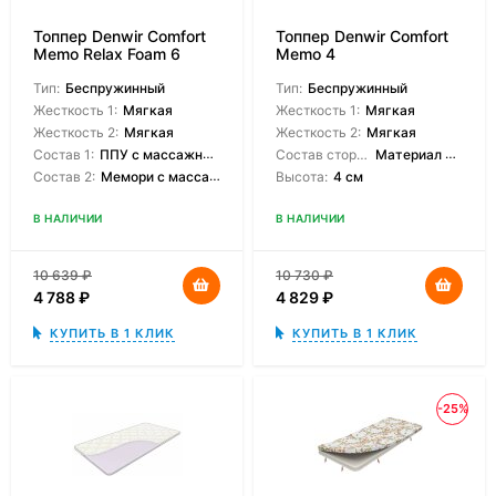
Топпер Denwir Comfort
Топпер Denwir Comfort
Memo Relax Foam 6
Memo 4
Тип:
Беспружинный
Тип:
Беспружинный
Жесткость 1:
Мягкая
Жесткость 1:
Мягкая
Жесткость 2:
Мягкая
Жесткость 2:
Мягкая
Состав 1:
ППУ с массажным эффектом
Состав сторон:
Материал с эффектом памяти
Состав 2:
Мемори с массажной поверхностью
Высота:
4 см
В НАЛИЧИИ
В НАЛИЧИИ
10 639
₽
10 730
₽
4 788
₽
4 829
₽
КУПИТЬ В 1 КЛИК
КУПИТЬ В 1 КЛИК
-25%