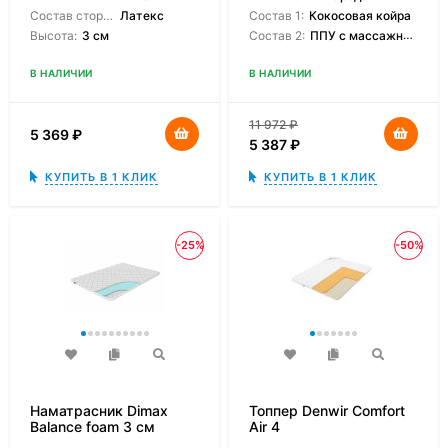
Состав сторон:
Латекс
Состав 1:
Кокосовая койра
Высота:
3 см
Состав 2:
ППУ с массажным эффектом
В НАЛИЧИИ
В НАЛИЧИИ
11 972
₽
5 369
₽
5 387
₽
КУПИТЬ В 1 КЛИК
КУПИТЬ В 1 КЛИК
-25%
-50%
Наматрасник Dimax
Топпер Denwir Comfort
Balance foam 3 см
Air 4