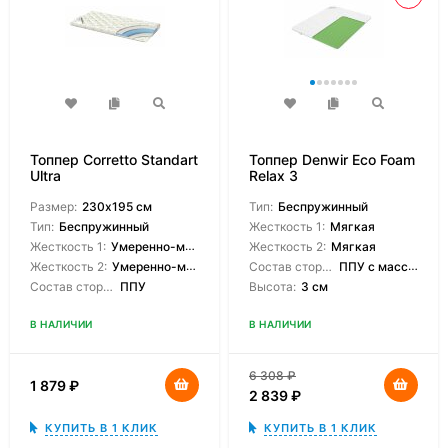
Топпер Corretto Standart
Топпер Denwir Eco Foam
Ultra
Relax 3
Размер:
230х195 см
Тип:
Беспружинный
Тип:
Беспружинный
Жесткость 1:
Мягкая
Жесткость 1:
Умеренно-мягкая
Жесткость 2:
Мягкая
Жесткость 2:
Умеренно-мягкая
Состав сторон:
ППУ с массажным эффектом
Состав сторон:
ППУ
Высота:
3 см
В НАЛИЧИИ
В НАЛИЧИИ
6 308
₽
1 879
₽
2 839
₽
КУПИТЬ В 1 КЛИК
КУПИТЬ В 1 КЛИК