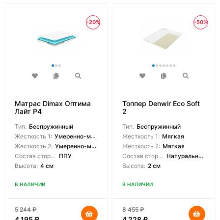
-20%
-50%
Матрас Dimax Оптима
Топпер Denwir Eco Soft
Лайт P4
2
Тип:
Беспружинный
Тип:
Беспружинный
Жесткость 1:
Умеренно-мягкая
Жесткость 1:
Мягкая
Жесткость 2:
Умеренно-мягкая
Жесткость 2:
Мягкая
Состав сторон:
ППУ
Состав сторон:
Натуральный латекс
Высота:
4 см
Высота:
2 см
В НАЛИЧИИ
В НАЛИЧИИ
5 244
₽
8 455
₽
4 195
₽
4 228
₽