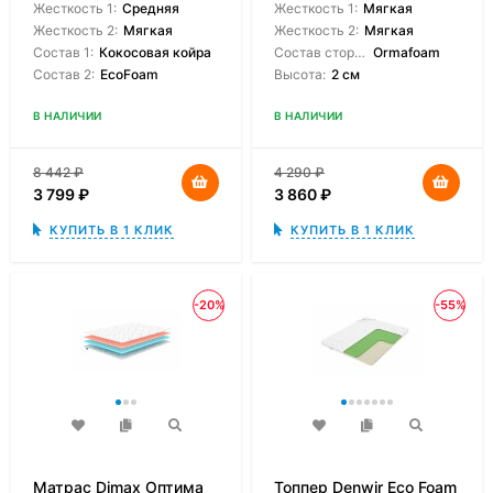
Жесткость 1:
Средняя
Жесткость 1:
Мягкая
Жесткость 2:
Мягкая
Жесткость 2:
Мягкая
Состав 1:
Кокосовая койра
Состав сторон:
Ormafoam
Состав 2:
EcoFoam
Высота:
2 см
В НАЛИЧИИ
В НАЛИЧИИ
8 442
₽
4 290
₽
3 799
₽
3 860
₽
КУПИТЬ В 1 КЛИК
КУПИТЬ В 1 КЛИК
-20%
-55%
Матрас Dimax Оптима
Топпер Denwir Eco Foam