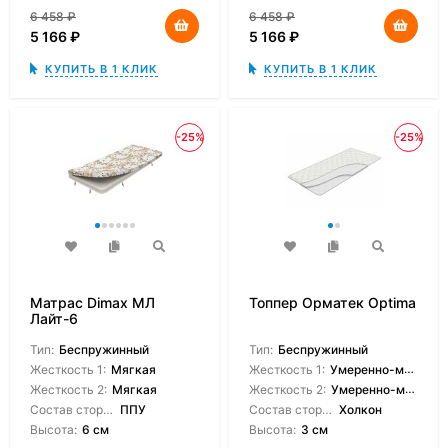
6 458
₽
6 458
₽
5 166
₽
5 166
₽
КУПИТЬ В 1 КЛИК
КУПИТЬ В 1 КЛИК
-25%
-25%
Матрас Dimax МЛ
Топпер Орматек Optima
Лайт-6
Тип:
Беспружинный
Тип:
Беспружинный
Жесткость 1:
Мягкая
Жесткость 1:
Умеренно-мягкая
Жесткость 2:
Мягкая
Жесткость 2:
Умеренно-мягкая
Состав сторон:
ППУ
Состав сторон:
Холкон
Высота:
6 см
Высота:
3 см