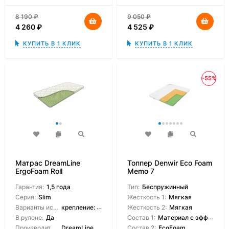
8 190
₽
9 050
₽
4 260
₽
4 525
₽
КУПИТЬ В 1 КЛИК
КУПИТЬ В 1 КЛИК
-55%
Матрас DreamLine
Топпер Denwir Eco Foam
ErgoFoam Roll
Memo 7
Гарантия:
1,5 года
Тип:
Беспружинный
Серия:
Slim
Жесткость 1:
Мягкая
Варианты исполнения:
крепление: резинки/крепление: липучки/без креплений
Жесткость 2:
Мягкая
В рулоне:
Да
Состав 1:
Материал с эффектом памяти
Производитель:
DreamLine
Состав 2:
EcoFoam