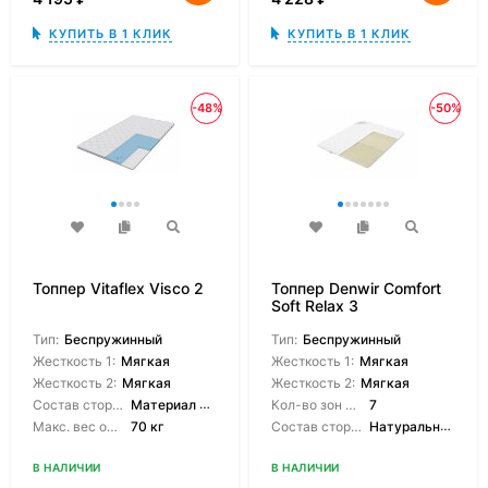
КУПИТЬ В 1 КЛИК
КУПИТЬ В 1 КЛИК
-48%
-50%
Топпер Vitaflex Visco 2
Топпер Denwir Comfort
Soft Relax 3
Тип:
Беспружинный
Тип:
Беспружинный
Жесткость 1:
Мягкая
Жесткость 1:
Мягкая
Жесткость 2:
Мягкая
Жесткость 2:
Мягкая
Состав сторон:
Материал с эффектом памяти
Кол-во зон жесткости:
7
Макс. вес одного спящего:
70 кг
Состав сторон:
Натуральный латекс 7-зонный
В НАЛИЧИИ
В НАЛИЧИИ