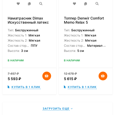
Наматрасник Dimax
Топпер Denwir Comfort
Искусственный латекс
Memo Relax 5
3 см
Тип:
Беспружинный
Тип:
Беспружинный
Жесткость 1:
Мягкая
Жесткость 1:
Мягкая
Жесткость 2:
Мягкая
Жесткость 2:
Мягкая
Состав сторон:
ППУ
Состав сторон:
Материал с эффектом памяти, Мемори с массажной поверхностью
Высота:
3 см
Высота:
5 см
В НАЛИЧИИ
В НАЛИЧИИ
7 457
₽
12 478
₽
5 593
₽
5 615
₽
КУПИТЬ В 1 КЛИК
КУПИТЬ В 1 КЛИК
ЗАГРУЗИТЬ ЕЩЕ