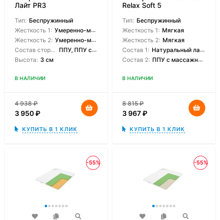
Лайт PR3
Relax Soft 5
Тип:
Беспружинный
Тип:
Беспружинный
Жесткость 1:
Умеренно-мягкая
Жесткость 1:
Мягкая
Жесткость 2:
Умеренно-мягкая
Жесткость 2:
Мягкая
Состав сторон:
ППУ, ППУ с массажным эффектом
Состав 1:
Натуральный латекс
Высота:
3 см
Состав 2:
ППУ с массажным эффектом
В НАЛИЧИИ
В НАЛИЧИИ
4 938
₽
8 815
₽
3 950
₽
3 967
₽
КУПИТЬ В 1 КЛИК
КУПИТЬ В 1 КЛИК
-55%
-55%