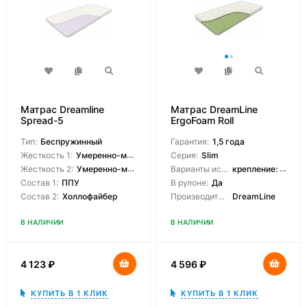
Матрас Dreamline
Матрас DreamLine
Spread-5
ErgoFoam Roll
Тип:
Беспружинный
Гарантия:
1,5 года
Жесткость 1:
Умеренно-мягкая
Серия:
Slim
Жесткость 2:
Умеренно-мягкая
Варианты исполнения:
крепление: резинки/крепление: липучки/без креплений
Состав 1:
ППУ
В рулоне:
Да
Состав 2:
Холлофайбер
Производитель:
DreamLine
В НАЛИЧИИ
В НАЛИЧИИ
4 123
₽
4 596
₽
КУПИТЬ В 1 КЛИК
КУПИТЬ В 1 КЛИК