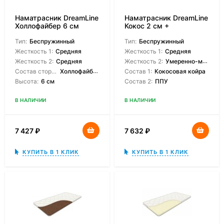
Наматрасник DreamLine
Наматрасник DreamLine
Холлофайбер 6 см
Кокос 2 см +
Пенополиуретан 2 см
Тип:
Беспружинный
Тип:
Беспружинный
Жесткость 1:
Средняя
Жесткость 1:
Средняя
Жесткость 2:
Средняя
Жесткость 2:
Умеренно-мягкая
Состав сторон:
Холлофайбер
Состав 1:
Кокосовая койра
Высота:
6 см
Состав 2:
ППУ
В НАЛИЧИИ
В НАЛИЧИИ
7 427
₽
7 632
₽
КУПИТЬ В 1 КЛИК
КУПИТЬ В 1 КЛИК