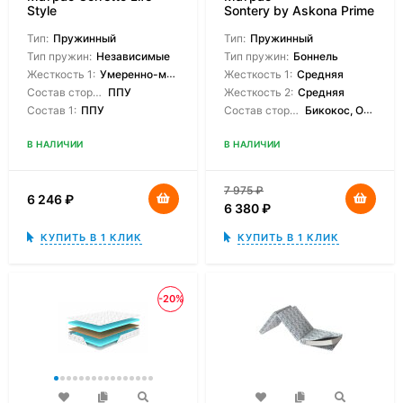
Style
Sontery by Askona Prime
Classic
Тип:
Пружинный
Тип:
Пружинный
Тип пружин:
Независимые
Тип пружин:
Боннель
Жесткость 1:
Умеренно-мягкая
Жесткость 1:
Средняя
Состав сторон:
ППУ
Жесткость 2:
Средняя
Состав 1:
ППУ
Состав сторон:
Бикокос, Orto Foam
В НАЛИЧИИ
В НАЛИЧИИ
7 975
₽
6 246
₽
6 380
₽
КУПИТЬ В 1 КЛИК
КУПИТЬ В 1 КЛИК
-20%