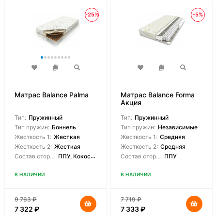
-25%
-5%
Матрас Balance Palma
Матрас Balance Forma
Акция
Тип:
Пружинный
Тип:
Пружинный
Тип пружин:
Боннель
Тип пружин:
Независимые
Жесткость 1:
Жесткая
Жесткость 1:
Средняя
Жесткость 2:
Жесткая
Жесткость 2:
Средняя
Состав сторон:
ППУ, Кокосовая койра
Состав сторон:
ППУ
В НАЛИЧИИ
В НАЛИЧИИ
9 763
₽
7 719
₽
7 322
₽
7 333
₽