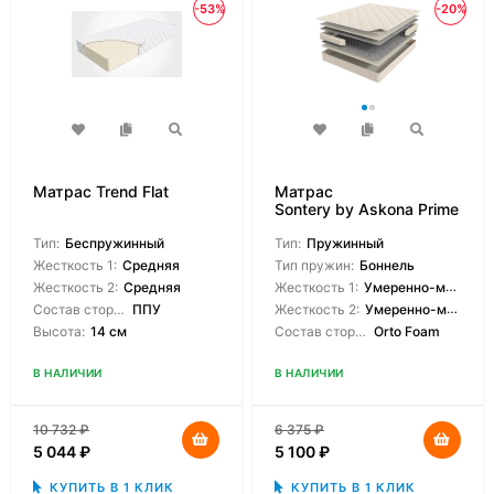
-53%
-20%
Матрас Trend Flat
Матрас
Sontery by Askona Prime
Standart
Тип:
Беспружинный
Тип:
Пружинный
Жесткость 1:
Средняя
Тип пружин:
Боннель
Жесткость 2:
Средняя
Жесткость 1:
Умеренно-мягкая
Состав сторон:
ППУ
Жесткость 2:
Умеренно-мягкая
Высота:
14 см
Состав сторон:
Orto Foam
В НАЛИЧИИ
В НАЛИЧИИ
10 732
₽
6 375
₽
5 044
₽
5 100
₽
КУПИТЬ В 1 КЛИК
КУПИТЬ В 1 КЛИК