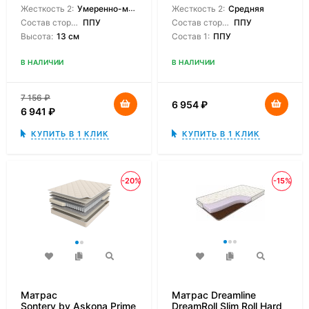
Жесткость 2:
Умеренно-мягкая
Жесткость 2:
Средняя
Состав сторон:
ППУ
Состав сторон:
ППУ
Высота:
13 см
Состав 1:
ППУ
В НАЛИЧИИ
В НАЛИЧИИ
7 156
₽
6 954
₽
6 941
₽
КУПИТЬ В 1 КЛИК
КУПИТЬ В 1 КЛИК
-20%
-15%
Матрас
Матрас Dreamline
Sontery by Askona Prime
DreamRoll Slim Roll Hard