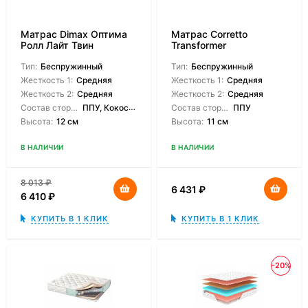
Матрас Dimax Оптима
Матрас Corretto
Ролл Лайт Твин
Transformer
Тип:
Беспружинный
Тип:
Беспружинный
Жесткость 1:
Средняя
Жесткость 1:
Средняя
Жесткость 2:
Средняя
Жесткость 2:
Средняя
Состав сторон:
ППУ, Кокосовая койра
Состав сторон:
ППУ
Высота:
12 см
Высота:
11 см
В НАЛИЧИИ
В НАЛИЧИИ
8 013
₽
6 431
₽
6 410
₽
КУПИТЬ В 1 КЛИК
КУПИТЬ В 1 КЛИК
-20%