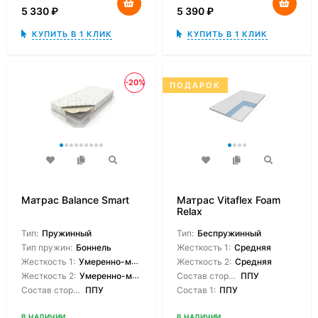
5 330
₽
5 390
₽
КУПИТЬ В 1 КЛИК
КУПИТЬ В 1 КЛИК
-20%
ПОДАРОК
Матрас Balance Smart
Матрас Vitaflex Foam
Relax
Тип:
Пружинный
Тип:
Беспружинный
Тип пружин:
Боннель
Жесткость 1:
Средняя
Жесткость 1:
Умеренно-мягкая
Жесткость 2:
Средняя
Жесткость 2:
Умеренно-мягкая
Состав сторон:
ППУ
Состав сторон:
ППУ
Состав 1:
ППУ
В НАЛИЧИИ
В НАЛИЧИИ