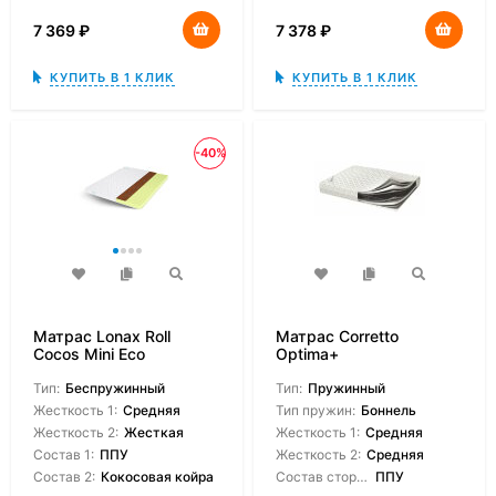
7 369
₽
7 378
₽
КУПИТЬ В 1 КЛИК
КУПИТЬ В 1 КЛИК
-40%
Матрас Lonax Roll
Матрас Corretto
Cocos Mini Eco
Optima+
Тип:
Беспружинный
Тип:
Пружинный
Жесткость 1:
Средняя
Тип пружин:
Боннель
Жесткость 2:
Жесткая
Жесткость 1:
Средняя
Состав 1:
ППУ
Жесткость 2:
Средняя
Состав 2:
Кокосовая койра
Состав сторон:
ППУ