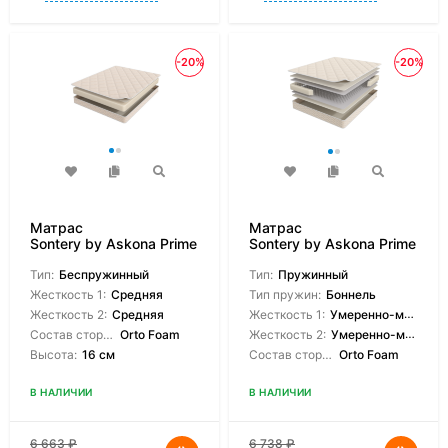
-20%
-20%
Матрас
Матрас
Sontery by Askona Prime
Sontery by Askona Prime
Roll
Lite
Тип:
Беспружинный
Тип:
Пружинный
Жесткость 1:
Средняя
Тип пружин:
Боннель
Жесткость 2:
Средняя
Жесткость 1:
Умеренно-мягкая
Состав сторон:
Orto Foam
Жесткость 2:
Умеренно-мягкая
Высота:
16 см
Состав сторон:
Orto Foam
В НАЛИЧИИ
В НАЛИЧИИ
6 663
₽
6 738
₽