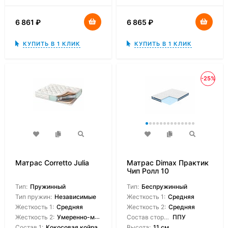
6 861
₽
6 865
₽
КУПИТЬ В 1 КЛИК
КУПИТЬ В 1 КЛИК
-25%
Матрас Corretto Julia
Матрас Dimax Практик
Чип Ролл 10
Тип:
Пружинный
Тип:
Беспружинный
Тип пружин:
Независимые
Жесткость 1:
Средняя
Жесткость 1:
Средняя
Жесткость 2:
Средняя
Жесткость 2:
Умеренно-мягкая
Состав сторон:
ППУ
Состав 1:
Кокосовая койра
Высота:
11 см