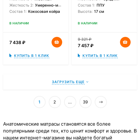
Жесткость 2:
Умеренно-мягкая
Состав 1:
ППУ
Состав 1:
Кокосовая койра
Высота:
17 см
В НАЛИЧИИ
В НАЛИЧИИ
9 321
₽
7 438
₽
7 457
₽
КУПИТЬ В 1 КЛИК
КУПИТЬ В 1 КЛИК
ЗАГРУЗИТЬ ЕЩЕ
1
2
...
39
Анатомические матрасы становятся все более
популярными среди тех, кто ценит комфорт и здоровье. В
нашем интернет-магазине вы найдете богатый