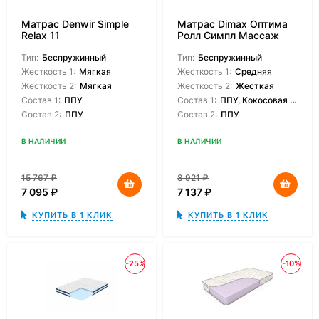
Матрас Denwir Simple
Матрас Dimax Оптима
Relax 11
Ролл Симпл Массаж
Тип:
Беспружинный
Тип:
Беспружинный
Жесткость 1:
Мягкая
Жесткость 1:
Средняя
Жесткость 2:
Мягкая
Жесткость 2:
Жесткая
Состав 1:
ППУ
Состав 1:
ППУ, Кокосовая койра
Состав 2:
ППУ
Состав 2:
ППУ
В НАЛИЧИИ
В НАЛИЧИИ
15 767
₽
8 921
₽
7 095
₽
7 137
₽
КУПИТЬ В 1 КЛИК
КУПИТЬ В 1 КЛИК
-25%
-10%