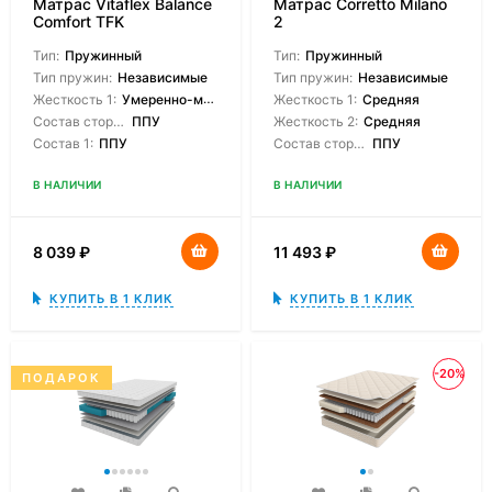
Матрас Vitaflex Balance
Матрас Corretto Milano
Comfort TFK
2
Тип:
Пружинный
Тип:
Пружинный
Тип пружин:
Независимые
Тип пружин:
Независимые
Жесткость 1:
Умеренно-мягкая
Жесткость 1:
Средняя
Состав сторон:
ППУ
Жесткость 2:
Средняя
Состав 1:
ППУ
Состав сторон:
ППУ
В НАЛИЧИИ
В НАЛИЧИИ
8 039
₽
11 493
₽
КУПИТЬ В 1 КЛИК
КУПИТЬ В 1 КЛИК
-20%
ПОДАРОК