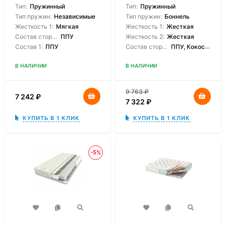
Тип:
Пружинный
Тип:
Пружинный
Тип пружин:
Независимые
Тип пружин:
Боннель
Жесткость 1:
Мягкая
Жесткость 1:
Жесткая
Состав сторон:
ППУ
Жесткость 2:
Жесткая
Состав 1:
ППУ
Состав сторон:
ППУ, Кокосовая койра
В НАЛИЧИИ
В НАЛИЧИИ
9 763
₽
7 242
₽
7 322
₽
КУПИТЬ В 1 КЛИК
КУПИТЬ В 1 КЛИК
-5%