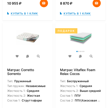
10 955
₽
8 870
₽
КУПИТЬ В 1 КЛИК
КУПИТЬ В 1 КЛИК
ПОДАРОК
Матрас Corretto
Матрас Vitaflex Foam
Sorrento
Relax Cocos
Тип:
Пружинный
Тип:
Беспружинный
Тип пружин:
Независимые
Жесткость 1:
Средняя
Жесткость 1:
Средняя
Жесткость 2:
Выше средней
Жесткость 2:
Жесткая
Состав 1:
ППУ
Состав 1:
Струттоформ
Состав 2:
ППУ,Кокосовая койра