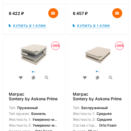
6 422
₽
6 457
₽
КУПИТЬ В 1 КЛИК
КУПИТЬ В 1 КЛИК
-20%
-20%
Матрас
Матрас
Sontery by Askona Prime
Sontery by Askona Prime
Standart
Roll
Тип:
Пружинный
Тип:
Беспружинный
Тип пружин:
Боннель
Жесткость 1:
Средняя
Жесткость 1:
Умеренно-мягкая
Жесткость 2:
Средняя
Жесткость 2:
Умеренно-мягкая
Состав сторон:
Orto Foam