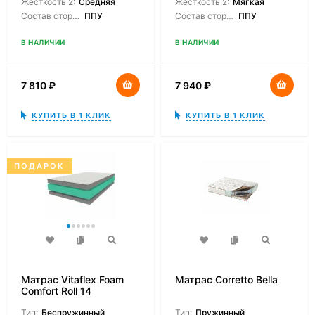
Жесткость 2:
Средняя
Жесткость 2:
Мягкая
Состав сторон:
ППУ
Состав сторон:
ППУ
В НАЛИЧИИ
В НАЛИЧИИ
7 810
₽
7 940
₽
КУПИТЬ В 1 КЛИК
КУПИТЬ В 1 КЛИК
ПОДАРОК
Матрас Vitaflex Foam
Матрас Corretto Bella
Comfort Roll 14
Тип:
Беспружинный
Тип:
Пружинный