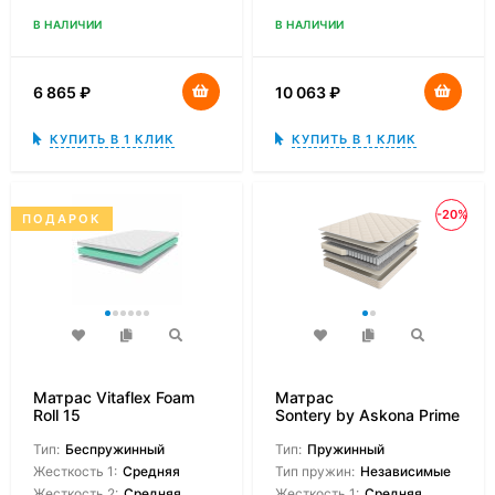
В НАЛИЧИИ
В НАЛИЧИИ
6 865
₽
10 063
₽
КУПИТЬ В 1 КЛИК
КУПИТЬ В 1 КЛИК
-20%
ПОДАРОК
Матрас Vitaflex Foam
Матрас
Roll 15
Sontery by Askona Prime
Top
Тип:
Беспружинный
Тип:
Пружинный
Жесткость 1:
Средняя
Тип пружин:
Независимые
Жесткость 2:
Средняя
Жесткость 1:
Средняя