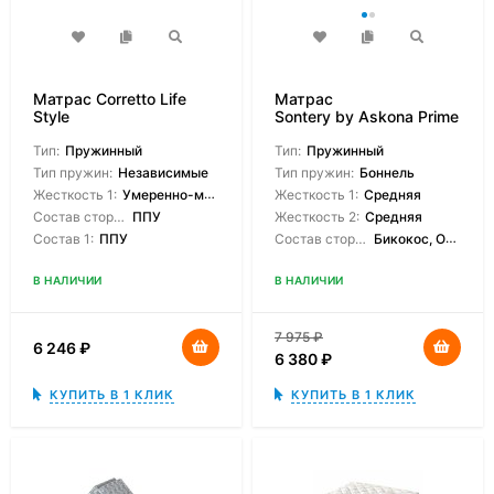
Матрас Corretto Life
Матрас
Style
Sontery by Askona Prime
Classic
Тип:
Пружинный
Тип:
Пружинный
Тип пружин:
Независимые
Тип пружин:
Боннель
Жесткость 1:
Умеренно-мягкая
Жесткость 1:
Средняя
Состав сторон:
ППУ
Жесткость 2:
Средняя
Состав 1:
ППУ
Состав сторон:
Бикокос, Orto Foam
В НАЛИЧИИ
В НАЛИЧИИ
7 975
₽
6 246
₽
6 380
₽
КУПИТЬ В 1 КЛИК
КУПИТЬ В 1 КЛИК