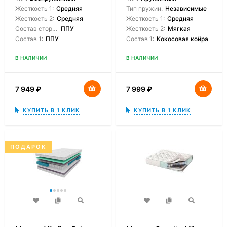
Жесткость 1:
Средняя
Тип пружин:
Независимые
Жесткость 2:
Средняя
Жесткость 1:
Средняя
Состав сторон:
ППУ
Жесткость 2:
Мягкая
Состав 1:
ППУ
Состав 1:
Кокосовая койра
В НАЛИЧИИ
В НАЛИЧИИ
7 949
₽
7 999
₽
КУПИТЬ В 1 КЛИК
КУПИТЬ В 1 КЛИК
ПОДАРОК