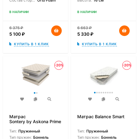
Состав сторон:
Orto Foam
Высота:
16 см
В НАЛИЧИИ
В НАЛИЧИИ
6 375
₽
6 663
₽
5 100
₽
5 330
₽
КУПИТЬ В 1 КЛИК
КУПИТЬ В 1 КЛИК
-20%
-20%
Матрас
Матрас Balance Smart
Sontery by Askona Prime
Lite
Тип:
Пружинный
Тип:
Пружинный
Тип пружин:
Боннель
Тип пружин:
Боннель