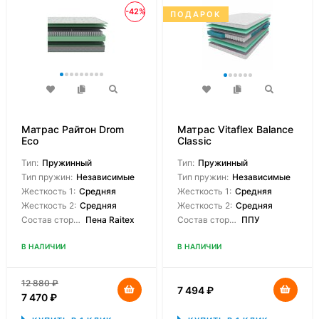
-42%
ПОДАРОК
Матрас Райтон Drom
Матрас Vitaflex Balance
Eco
Classic
Тип:
Пружинный
Тип:
Пружинный
Тип пружин:
Независимые
Тип пружин:
Независимые
Жесткость 1:
Средняя
Жесткость 1:
Средняя
Жесткость 2:
Средняя
Жесткость 2:
Средняя
Состав сторон:
Пена Raitex
Состав сторон:
ППУ
В НАЛИЧИИ
В НАЛИЧИИ
12 880
₽
7 494
₽
7 470
₽