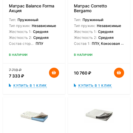
Матрас Balance Forma
Матрас Corretto
Акция
Bergamo
Тип:
Пружинный
Тип:
Пружинный
Тип пружин:
Независимые
Тип пружин:
Независимые
Жесткость 1:
Средняя
Жесткость 1:
Средняя
Жесткость 2:
Средняя
Жесткость 2:
Средняя
Состав сторон:
ППУ
Состав 1:
ППУ, Кокосовая койра
В НАЛИЧИИ
В НАЛИЧИИ
7 719
₽
10 760
₽
7 333
₽
КУПИТЬ В 1 КЛИК
КУПИТЬ В 1 КЛИК