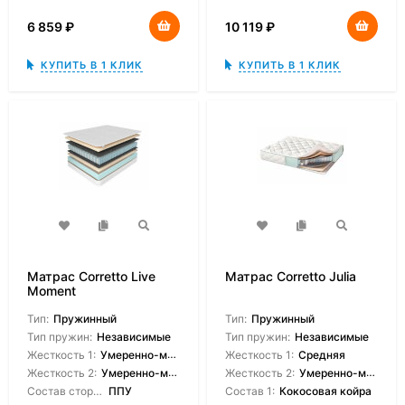
6 859
₽
10 119
₽
КУПИТЬ В 1 КЛИК
КУПИТЬ В 1 КЛИК
Матрас Corretto Live
Матрас Corretto Julia
Moment
Тип:
Пружинный
Тип:
Пружинный
Тип пружин:
Независимые
Тип пружин:
Независимые
Жесткость 1:
Умеренно-мягкая
Жесткость 1:
Средняя
Жесткость 2:
Умеренно-мягкая
Жесткость 2:
Умеренно-мягкая
Состав сторон:
ППУ
Состав 1:
Кокосовая койра