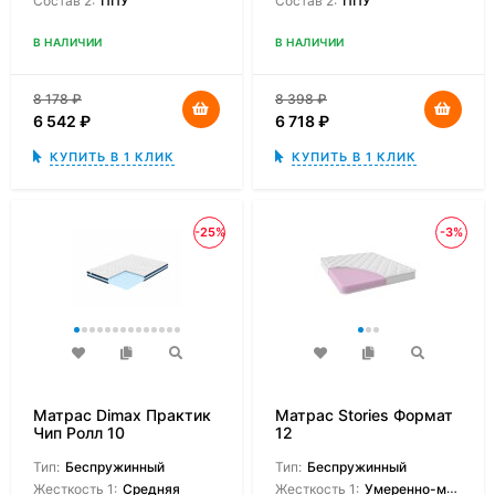
Состав 2:
ППУ
Состав 2:
ППУ
В НАЛИЧИИ
В НАЛИЧИИ
8 178
₽
8 398
₽
6 542
₽
6 718
₽
КУПИТЬ В 1 КЛИК
КУПИТЬ В 1 КЛИК
-25%
-3%
Матрас Dimax Практик
Матрас Stories Формат
Чип Ролл 10
12
Тип:
Беспружинный
Тип:
Беспружинный
Жесткость 1:
Средняя
Жесткость 1:
Умеренно-мягкая