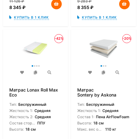
11 126
₽
9 283
₽
8 345
₽
8 355
₽
КУПИТЬ В 1 КЛИК
КУПИТЬ В 1 КЛИК
-42%
-20%
Матрас Lonax Roll Max
Матрас
Eco
Sontery by Askona
Scandi Malmo
Тип:
Беспружинный
Тип:
Беспружинный
Жесткость 1:
Средняя
Жесткость 1:
Средняя
Жесткость 2:
Средняя
Состав 1:
Пена AirFlowFoam
Состав сторон:
ППУ
Высота:
18 см
Высота:
18 см
Макс. вес одного спящего:
110 кг