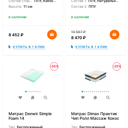
Состав сторон:
ППУ, Кокосовая койра
Состав 1:
ППУ, Натуральный латекс
Высота:
11 см
Состав 2:
ППУ
В НАЛИЧИИ
В НАЛИЧИИ
10 587
₽
8 452
₽
8 470
₽
КУПИТЬ В 1 КЛИК
КУПИТЬ В 1 КЛИК
-55%
-25%
Матрас Denwir Simple
Матрас Dimax Практик
Foam 14
Чип Ролл Массаж Кокос
Тип:
Беспружинный
Тип:
Беспружинный