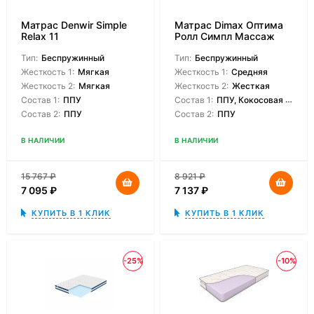
Матрас Denwir Simple
Матрас Dimax Оптима
Relax 11
Ролл Симпл Массаж
Тип:
Беспружинный
Тип:
Беспружинный
Жесткость 1:
Мягкая
Жесткость 1:
Средняя
Жесткость 2:
Мягкая
Жесткость 2:
Жесткая
Состав 1:
ППУ
Состав 1:
ППУ, Кокосовая койра
Состав 2:
ППУ
Состав 2:
ППУ
В НАЛИЧИИ
В НАЛИЧИИ
15 767
₽
8 921
₽
7 095
₽
7 137
₽
КУПИТЬ В 1 КЛИК
КУПИТЬ В 1 КЛИК
-25%
-10%