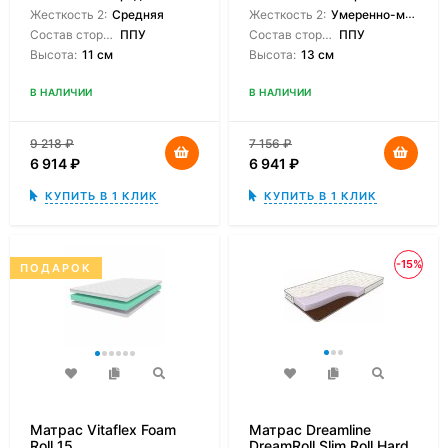
Жесткость 2:
Средняя
Жесткость 2:
Умеренно-мягкая
Состав сторон:
ППУ
Состав сторон:
ППУ
Высота:
11 см
Высота:
13 см
В НАЛИЧИИ
В НАЛИЧИИ
9 218
₽
7 156
₽
6 914
₽
6 941
₽
КУПИТЬ В 1 КЛИК
КУПИТЬ В 1 КЛИК
-15%
ПОДАРОК
Матрас Vitaflex Foam
Матрас Dreamline
Roll 15
DreamRoll Slim Roll Hard