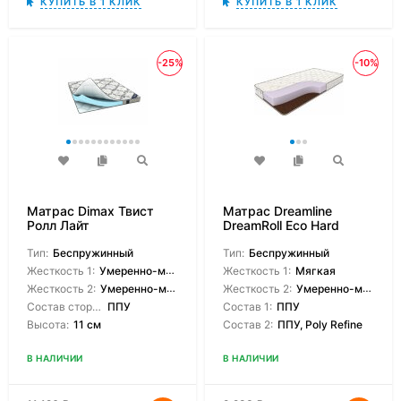
КУПИТЬ В 1 КЛИК
КУПИТЬ В 1 КЛИК
-25%
-10%
Матрас Dimax Твист
Матрас Dreamline
Ролл Лайт
DreamRoll Eco Hard
Тип:
Беспружинный
Тип:
Беспружинный
Жесткость 1:
Умеренно-мягкая
Жесткость 1:
Мягкая
Жесткость 2:
Умеренно-мягкая
Жесткость 2:
Умеренно-мягкая
Состав сторон:
ППУ
Состав 1:
ППУ
Высота:
11 см
Состав 2:
ППУ, Poly Refine
В НАЛИЧИИ
В НАЛИЧИИ