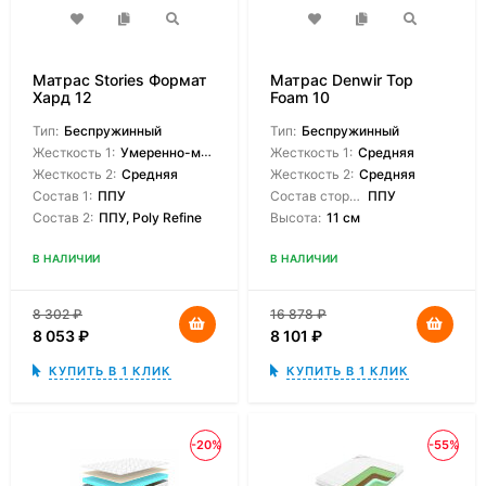
Матрас Stories Формат
Матрас Denwir Top
Хард 12
Foam 10
Тип:
Беспружинный
Тип:
Беспружинный
Жесткость 1:
Умеренно-мягкая
Жесткость 1:
Средняя
Жесткость 2:
Средняя
Жесткость 2:
Средняя
Состав 1:
ППУ
Состав сторон:
ППУ
Состав 2:
ППУ, Poly Refine
Высота:
11 см
В НАЛИЧИИ
В НАЛИЧИИ
8 302
₽
16 878
₽
8 053
₽
8 101
₽
КУПИТЬ В 1 КЛИК
КУПИТЬ В 1 КЛИК
-20%
-55%