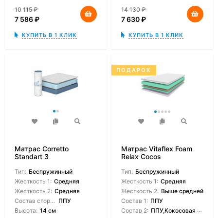
10 115
₽
14 130
₽
7 586
₽
7 630
₽
КУПИТЬ В 1 КЛИК
КУПИТЬ В 1 КЛИК
ПОДАРОК
Матрас Corretto
Матрас Vitaflex Foam
Standart 3
Relax Cocos
Тип:
Беспружинный
Тип:
Беспружинный
Жесткость 1:
Средняя
Жесткость 1:
Средняя
Жесткость 2:
Средняя
Жесткость 2:
Выше средней
Состав сторон:
ППУ
Состав 1:
ППУ
Высота:
14 см
Состав 2:
ППУ,Кокосовая койра