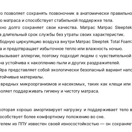
то позволяет сохранять позвоночник в анатомически правильн
ю матраса и способствует стабильной поддержке тела.
кно долго сохраняет свои качества. Матрас Матрас Sleeptek
а длительный срок службы без утраты своих характеристик.
ободную циркуляцию воздуха внутри Матрас Sleeptek Total Foam
 и предотвращает избыточное тепло или влажность ночью.
е вызывает аллергии, поэтому подходит людям с чувствительно
на устойчива к накоплению пыли и других раздражителей.
йра представляет собой экологически безопасный вариант напо
тойчивые материалы.
 вредных микроорганизмов и насекомых, таких как клещи или 
воляет поддерживать гигиену и чистоту матраса.
которая хорошо амортизирует нагрузку и поддерживает тело в
пособствует более комфортному положению во сне.
телем из ППУ известен своей износостойкостью — он сохраняе