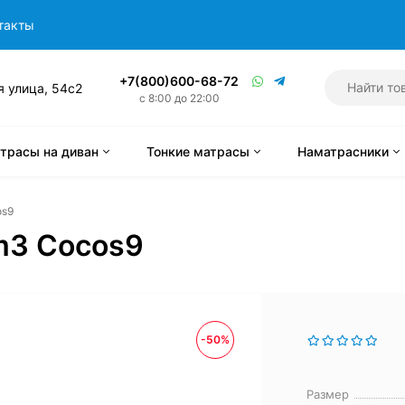
такты
+7(800)600-68-72
я улица, 54с2
с 8:00 до 22:00
трасы на диван
Тонкие матрасы
Наматрасники
os9
am3 Cocos9
-50%
Размер