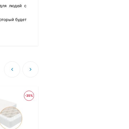
 для людей с
оторый будет
Матрас Dimax Оптима
Ролл Софт
10 973
₽
8 778
₽
Матрас Dreamline
Classic + 30 TFK
8 673
₽
-35%
Матрас Sleeptek
Perfect Foam Double
27 420
₽
13 710
₽