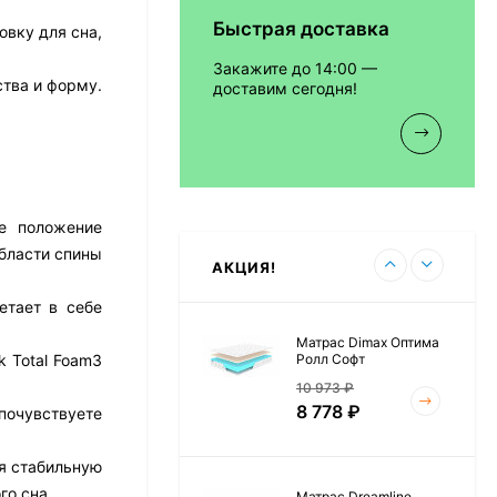
Быстрая доставка
овку для сна,
Матрас Vitaflex Foam
Relax Cocos
Закажите до 14:00 —
7 692
₽
тва и форму.
доставим сегодня!
Матрас Vitaflex Foam
Light Relax Cocos
ое положение
5 458
₽
бласти спины
АКЦИЯ!
етает в себе
Матрас Dimax Оптима
Ролл Софт
k Total Foam3
10 973
₽
8 778
₽
почувствуете
ая стабильную
го сна.
Матрас Dreamline