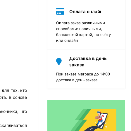
Оплата онлайн
Оплата заказ различными
способами: наличными,
банковской картой, по счёту
или онлайн
Доставка в день
заказа
При заказе матраса до 14:00
доствка в день заказа!
для тех, кто
та. В основе
Матрас Dimax Практик
Чип Ролл 18 Массаж
ночника, что
12 468
₽
9 351
₽
скапливаться