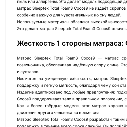
пыль или аллергены. Это делает модель подходящей д
матрас Sleeptek Total Foam3 Cocos9 не издаёт скрипов
особенно важную для чувствительных ко сну людей.
Используемые материалы обладают высокой износостой
Это делает матрас Sleeptek Total Foam3 Cocos9 отличн
Жесткость 1 стороны матраса:
Матрас Sleeptek Total Foam3 Cocos9 — матрас ср
позвоночника, обеспечивая надёжную опору спине. Эт
и суставов.
Несмотря на умеренную жёсткость, матрас Sleeptek
поддержку и лёгкую мягкость, благодаря чему сон с
Изделие адаптировано под любые предпочтения: подход
Cocos9 поддерживает тело в правильном положении, с
Как и более твёрдые модели, этот матрас хорошо 
движения другого человека во время сна.
Матрас Sleeptek Total Foam3 Cocos9 разработан таким
поддержку в течение всего срока службы. Он подойдё