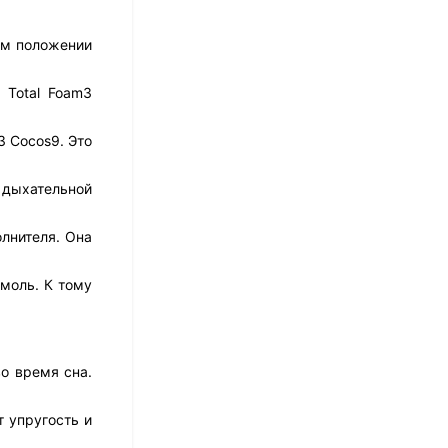
17 526
₽
14 021
₽
ом положении
 Total Foam3
Матрас Dimax Практик
Чип Ролл 18 Массаж
3 Cocos9. Это
12 468
₽
9 351
₽
й дыхательной
лнителя. Она
Матрас Vitaflex Foam
Relax Cocos
моль. К тому
7 692
₽
о время сна.
Матрас Vitaflex Foam
Light Relax Cocos
т упругость и
5 458
₽