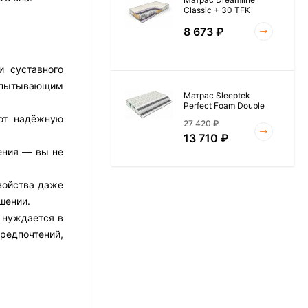
Classic + 30 TFK
8 673
₽
и суставного
испытывающим
Матрас Sleeptek
Perfect Foam Double
ают надёжную
27 420
₽
13 710
₽
ения — вы не
войства даже
Матрас Vitaflex Foam
шении.
Roll 15
е нуждается в
6 954
₽
редпочтений,
Матрас Materlux Rimini