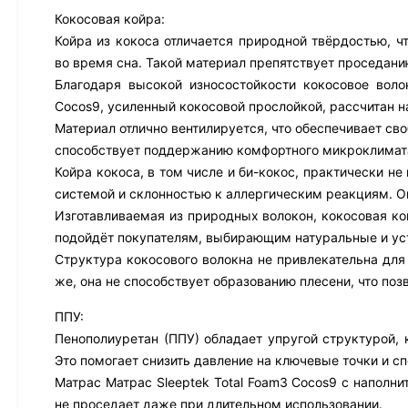
Кокосовая койра:
Койра из кокоса отличается природной твёрдостью, ч
во время сна. Такой материал препятствует проседани
Благодаря высокой износостойкости кокосовое воло
Cocos9, усиленный кокосовой прослойкой, рассчитан н
Материал отлично вентилируется, что обеспечивает св
способствует поддержанию комфортного микроклимата
Койра кокоса, в том числе и би-кокос, практически н
системой и склонностью к аллергическим реакциям. О
Изготавливаемая из природных волокон, кокосовая ко
подойдёт покупателям, выбирающим натуральные и ус
Структура кокосового волокна не привлекательна для
же, она не способствует образованию плесени, что поз
ППУ:
Пенополиуретан (ППУ) обладает упругой структурой, 
Это помогает снизить давление на ключевые точки и с
Матрас Матрас Sleeptek Total Foam3 Cocos9 с наполни
не проседает даже при длительном использовании.