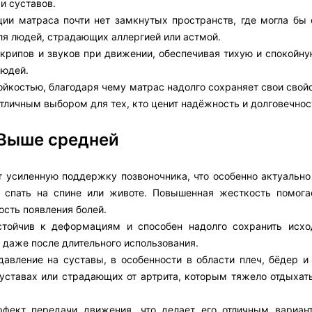
и суставов.
ции матраса почти нет замкнутых пространств, где могла бы 
ля людей, страдающих аллергией или астмой.
т скрипов и звуков при движении, обеспечивая тихую и спокойн
людей.
костью, благодаря чему матрас надолго сохраняет свои свойс
 отличным выбором для тех, кто ценит надёжность и долговечнос
 Выше средней
ет усиленную поддержку позвоночника, что особенно актуальн
 спать на спине или животе. Повышенная жесткость помога
ость появления болей.
устойчив к деформациям и способен надолго сохранить исх
 даже после длительного использования.
давление на суставы, в особенности в области плеч, бёдер и
уставах или страдающих от артрита, которым тяжело отдыхат
фект передачи движения, что делает его отличным вариан