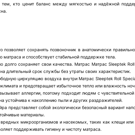
дёт тем, кто ценит баланс между мягкостью и надёжной подд
сна.
то позволяет сохранять позвоночник в анатомически правильн
ю матраса и способствует стабильной поддержке тела.
 долго сохраняет свои качества. Матрас Матрас Sleeptek Roll
 на длительный срок службы без утраты своих характеристик.
ободную циркуляцию воздуха внутри Матрас Sleeptek Roll Speci
климата и предотвращает избыточное тепло или влажность ноч
е вызывает аллергии, поэтому подходит людям с чувствительно
на устойчива к накоплению пыли и других раздражителей.
йра представляет собой экологически безопасный вариант напо
тойчивые материалы.
 вредных микроорганизмов и насекомых, таких как клещи или 
воляет поддерживать гигиену и чистоту матраса.