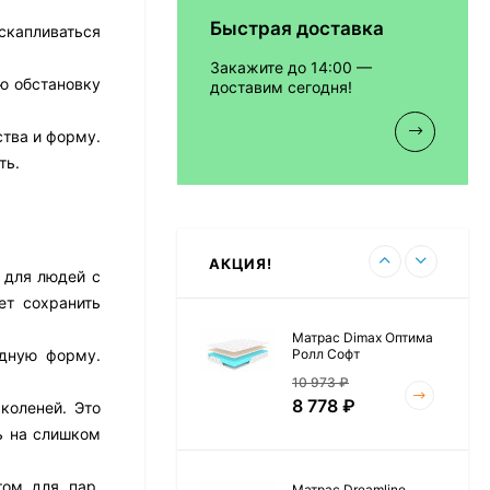
Быстрая доставка
скапливаться
Матрас Vitaflex Foam
Relax Cocos
Закажите до 14:00 —
7 692
₽
ую обстановку
доставим сегодня!
тва и форму.
ть.
Матрас Vitaflex Foam
Light Relax Cocos
5 458
₽
АКЦИЯ!
о для людей с
ет сохранить
Матрас Dimax Оптима
Ролл Софт
одную форму.
10 973
₽
8 778
₽
 коленей. Это
ь на слишком
том для пар.
Матрас Dreamline