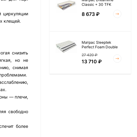
Classic + 30 TFK
8 673
₽
й циркуляции
х клещей.
Матрас Sleeptek
Perfect Foam Double
огая снизить
27 420
₽
гкая, но не
13 710
₽
ению, снимая
 проблемами.
асслаблению,
Матрас Vitaflex Foam
ах.
Roll 15
оны — плечи,
6 954
₽
ляя свободно
спечит более
Матрас Materlux Rimini