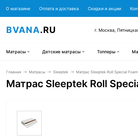
О магазине
Оплата и доставка
Скидки и акции
Кон
BVANA
.RU
г. Москва, Пятницка
Матрасы
Детские матрасы
Топперы
Ма
Главная
Матрасы
Sleeptek
Матрас Sleeptek Roll Special Foa
Матрас Sleeptek Roll Spec