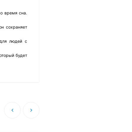
о время сна.
Матрас Dimax Оптима
он сохраняет
Ролл Софт
10 973
₽
8 778
₽
 для людей с
оторый будет
Матрас Dreamline
Classic + 30 TFK
8 673
₽
Матрас Sleeptek
Perfect Foam Double
27 420
₽
13 710
₽