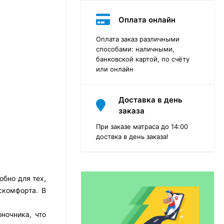
Оплата онлайн
Оплата заказ различными
способами: наличными,
банковской картой, по счёту
или онлайн
Доставка в день
заказа
При заказе матраса до 14:00
доствка в день заказа!
Матрас Dimax Практик
Чип Ролл 18 Массаж
обно для тех,
скомфорта. В
12 468
₽
9 351
₽
ночника, что