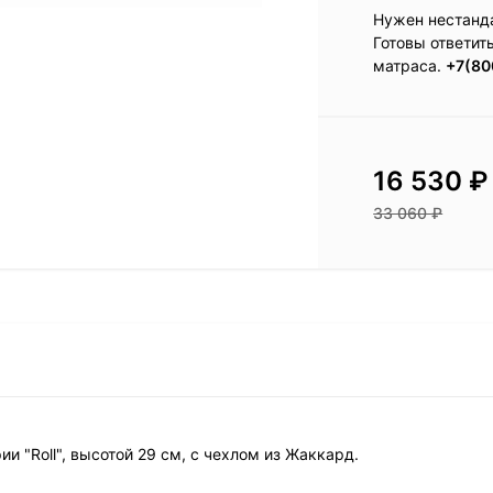
Нужен нестанд
Готовы ответит
матраса.
+7(80
16 530
₽
33 060
₽
рии "Roll", высотой 29 см, с чехлом из Жаккард.