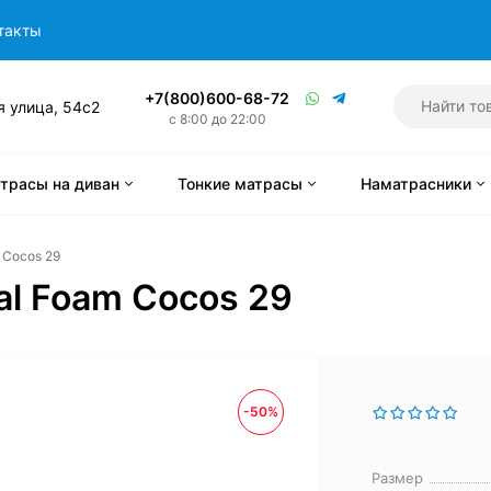
такты
+7(800)600-68-72
я улица, 54с2
с 8:00 до 22:00
трасы на диван
Тонкие матрасы
Наматрасники
m Cocos 29
ial Foam Cocos 29
-50%
Размер