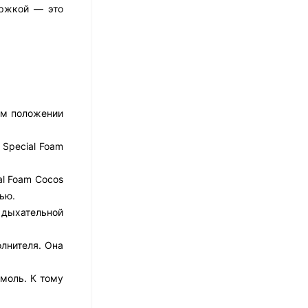
17 526
₽
ержкой — это
14 021
₽
Матрас Dimax Практик
Чип Ролл 18 Массаж
12 468
₽
ом положении
9 351
₽
 Special Foam
Матрас Vitaflex Foam
al Foam Cocos
Relax Cocos
ью.
7 692
₽
й дыхательной
лнителя. Она
Матрас Vitaflex Foam
Light Relax Cocos
моль. К тому
5 458
₽