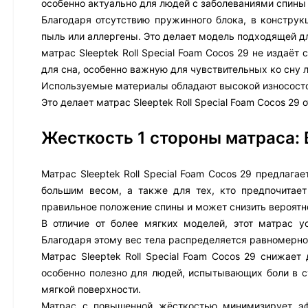
особенно актуально для людей с заболеваниями спины 
Благодаря отсутствию пружинного блока, в конструк
пыль или аллергены. Это делает модель подходящей д
матрас Sleeptek Roll Special Foam Cocos 29 не издаё
для сна, особенно важную для чувствительных ко сну 
Используемые материалы обладают высокой износостой
Это делает матрас Sleeptek Roll Special Foam Cocos 29
Жесткость 1 стороны матраса:
Матрас Sleeptek Roll Special Foam Cocos 29 предлага
большим весом, а также для тех, кто предпочитает
правильное положение спины и может снизить вероятн
В отличие от более мягких моделей, этот матрас 
Благодаря этому вес тела распределяется равномерно
Матрас Sleeptek Roll Special Foam Cocos 29 снижает 
особенно полезно для людей, испытывающих боли в с
мягкой поверхности.
Матрас с повышенной жёсткостью минимизирует эф