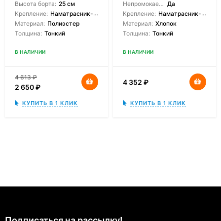
Высота борта:
25 см
Непромокаемый:
Да
Крепление:
Наматрасник-чехол
Крепление:
Наматрасник-чехол, На молнии
Материал:
Полиэстер
Материал:
Хлопок
Толщина:
Тонкий
Толщина:
Тонкий
В НАЛИЧИИ
В НАЛИЧИИ
4 613
₽
4 352
₽
2 650
₽
КУПИТЬ В 1 КЛИК
КУПИТЬ В 1 КЛИК
Подписаться на рассылкy!