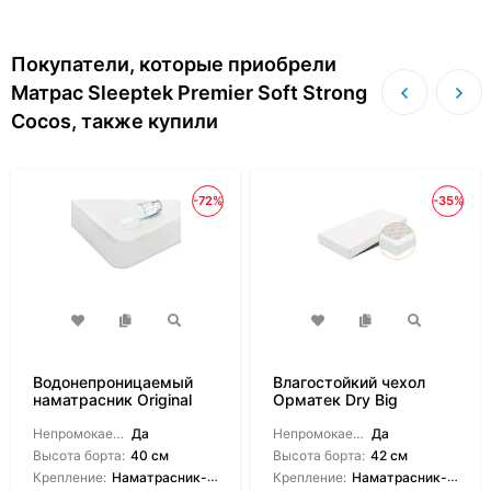
Покупатели, которые приобрели
Матрас Sleeptek Premier Soft Strong
Cocos, также купили
-72%
-35%
Водонепроницаемый
Влагостойкий чехол
наматрасник Original
Орматек Dry Big
Cover
Непромокаемый:
Да
Непромокаемый:
Да
Высота борта:
40 см
Высота борта:
42 см
Крепление:
Наматрасник-чехол
Крепление:
Наматрасник-чехол