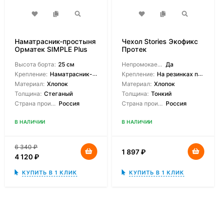
Наматрасник-простыня
Чехол Stories Экофикс
Орматек SIMPLE Plus
Протек
Высота борта:
25 см
Непромокаемый:
Да
Крепление:
Наматрасник-чехол
Крепление:
На резинках по углам
Материал:
Хлопок
Материал:
Хлопок
Толщина:
Стеганый
Толщина:
Тонкий
Страна производитель:
Россия
Страна производитель:
Россия
В НАЛИЧИИ
В НАЛИЧИИ
6 340
₽
1 897
₽
4 120
₽
КУПИТЬ В 1 КЛИК
КУПИТЬ В 1 КЛИК