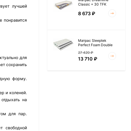
Classic + 30 TFK
твует лучшей
8 673
₽
е понравится
Матрас Sleeptek
Perfect Foam Double
27 420
₽
ктуально для
13 710
₽
ает сохранить
одную форму.
Матрас Vitaflex Foam
Roll 15
ер и коленей.
6 954
₽
 отдыхать на
том для пар.
Матрас Materlux Rimini
ет свободной