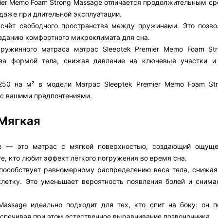
mier Memo Foam Strong Massage отличается продолжительным с
даже при длительной эксплуатации.
 счёт свободного пространства между пружинами. Это позво
созданию комфортного микроклимата для сна.
пружинного матраса матрас Sleeptek Premier Memo Foam St
 за формой тела, снижая давление на ключевые участки и
50 на м² в модели Матрас Sleeptek Premier Memo Foam St
 с вашими предпочтениями.
 Мягкая
ge — это матрас с мягкой поверхностью, создающий ощущ
те, кто любит эффект лёгкого погружения во время сна.
способствует равномерному распределению веса тела, снижая
клетку. Это уменьшает вероятность появления болей и сним
Massage идеально подходит для тех, кто спит на боку: он 
еспечивая при этом естественное выравнивание позвоночника.