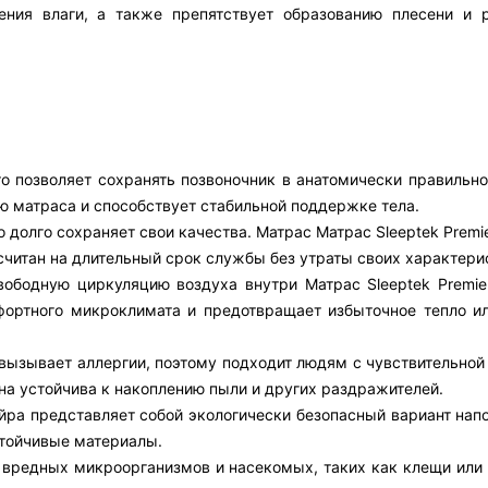
ления влаги, а также препятствует образованию плесени и
то позволяет сохранять позвоночник в анатомически правильн
ю матраса и способствует стабильной поддержке тела.
 долго сохраняет свои качества. Матрас Матрас Sleeptek Prem
считан на длительный срок службы без утраты своих характери
свободную циркуляцию воздуха внутри Матрас Sleeptek Premi
фортного микроклимата и предотвращает избыточное тепло и
е вызывает аллергии, поэтому подходит людям с чувствительно
на устойчива к накоплению пыли и других раздражителей.
йра представляет собой экологически безопасный вариант напо
тойчивые материалы.
 вредных микроорганизмов и насекомых, таких как клещи или 