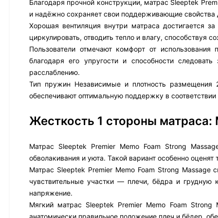
Благодаря прочной конструкции, матрас Sleeptek Pre
и надёжно сохраняет свои поддерживающие свойства 
Хорошая вентиляция внутри матраса достигается за
циркулировать, отводить тепло и влагу, способствуя 
Пользователи отмечают комфорт от использования 
благодаря его упругости и способности следовать
расслаблению.
Тип пружин Независимые и плотность размещения 2
обеспечивают оптимальную поддержку в соответствии
Жесткость 1 стороны матраса:
Матрас Sleeptek Premier Memo Foam Strong Massa
обволакивания и уюта. Такой вариант особенно оценят 
Матрас Sleeptek Premier Memo Foam Strong Massage 
чувствительные участки — плечи, бёдра и грудную 
напряжение.
Мягкий матрас Sleeptek Premier Memo Foam Strong 
анатомически правильное положение плеч и бёдер, об