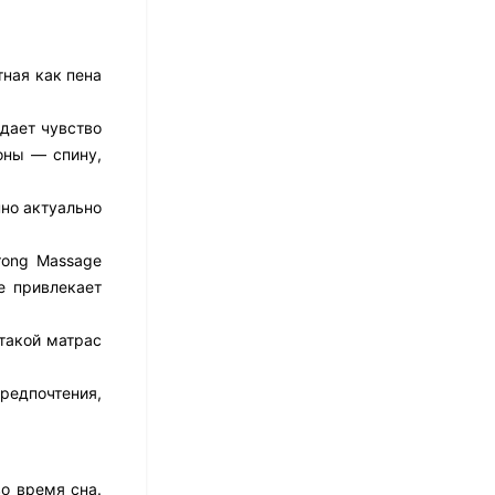
тная как пена
Матрас Dimax Оптима
Ролл Софт
здает чувство
10 973
₽
8 778
₽
оны — спину,
нно актуально
Матрас Dreamline
Classic + 30 TFK
rong Massage
е привлекает
8 673
₽
такой матрас
Матрас Sleeptek
редпочтения,
Perfect Foam Double
27 420
₽
13 710
₽
о время сна.