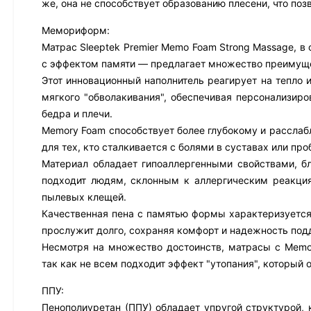
же, она не способствует образованию плесени, что поз
Мемориформ:
Матрас Sleeptek Premier Memo Foam Strong Massage, в
с эффектом памяти — предлагает множество преимущ
Этот инновационный наполнитель реагирует на тепло и
мягкого "обволакивания", обеспечивая персонализир
бедра и плечи.
Memory Foam способствует более глубокому и расслабл
для тех, кто сталкивается с болями в суставах или пр
Материал обладает гипоаллергенными свойствами, б
подходит людям, склонным к аллергическим реакци
пылевых клещей.
Качественная пена с памятью формы характеризуется
прослужит долго, сохраняя комфорт и надежность под
Несмотря на множество достоинств, матрасы с Memo
так как не всем подходит эффект "утопания", который 
ППУ:
Пенополиуретан (ППУ) обладает упругой структурой, 