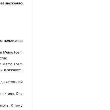
17 526
₽
 размножению
14 021
₽
Матрас Dimax Практик
Чип Ролл 18 Массаж
12 468
₽
ом положении
9 351
₽
ier Memo Foam
стик.
Матрас Vitaflex Foam
er Memo Foam
Relax Cocos
ли влажность
7 692
₽
й дыхательной
лнителя. Она
Матрас Vitaflex Foam
Light Relax Cocos
моль. К тому
5 458
₽