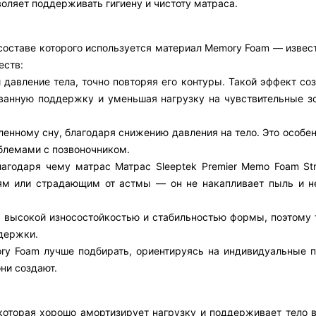
воляет поддерживать гигиену и чистоту матраса.
 составе которого используется материал Memory Foam — извес
еств:
 давление тела, точно повторяя его контуры. Такой эффект со
ованную поддержку и уменьшая нагрузку на чувствительные з
енному сну, благодаря снижению давления на тело. Это особе
облемами с позвоночником.
лагодаря чему матрас Матрас Sleeptek Premier Memo Foam St
ям или страдающим от астмы — он не накапливает пыль и н
 высокой износостойкостью и стабильностью формы, поэтому 
держки.
ry Foam лучше подбирать, ориентируясь на индивидуальные п
они создают.
которая хорошо амортизирует нагрузку и поддерживает тело в