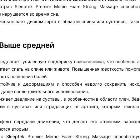
атрас Sleeptek Premier Memo Foam Strong Massage способс
е нарушается во время сна.
 испытывает дискомфорта в области спины или суставов, такж
 Выше средней
редлагает усиленную поддержку позвоночника, что особенно а
итает спать на спине или животе. Повышенная жесткость помог
ость появления болей.
устойчив к деформациям и способен надолго сохранить исх
 даже после длительного использования.
ижает давление на суставы, в особенности в области плеч, бёд
ли в суставах или страдающих от артрита, которым тяжело
фект передачи движения, что делает его отличным вариан
ются вторым.
ас Sleeptek Premier Memo Foam Strong Massage способству