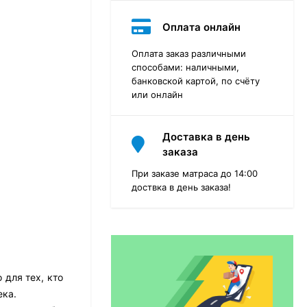
Оплата онлайн
Оплата заказ различными
способами: наличными,
банковской картой, по счёту
или онлайн
Доставка в день
заказа
При заказе матраса до 14:00
доствка в день заказа!
Матрас Dimax Практик
Чип Ролл 18 Массаж
12 468
₽
9 351
₽
для тех, кто
ека.