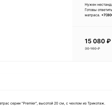
Нужен нестанд
Готовы ответит
матраса.
+7(80
15 080
₽
30 160
₽
трас серии "Premier", высотой 20 см, с чехлом из Трикотаж.