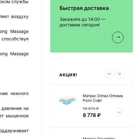
роком службы
Быстрая доставка
Матрас Vitaflex Foam
Relax Cocos
ляет воздуху
Закажите до 14:00 —
7 692
₽
доставим сегодня!
rong Massage
 способствуя
Матрас Vitaflex Foam
rong Massage
Light Relax Cocos
5 458
₽
АКЦИЯ!
ение нежного
Матрас Dimax Оптима
Ролл Софт
 давление на
10 973
₽
8 778
₽
ает мышечное
поддерживает
Матрас Dreamline