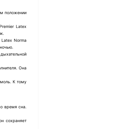
ом положении
Матрас Dimax Оптима
remier Latex
Ролл Софт
к.
10 973
₽
8 778
₽
 Latex Norma
ночью.
й дыхательной
Матрас Dreamline
Classic + 30 TFK
лнителя. Она
8 673
₽
моль. К тому
Матрас Sleeptek
Perfect Foam Double
о время сна.
27 420
₽
13 710
₽
он сохраняет