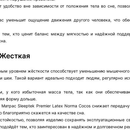
т удобство вне зависимости от положения тела во сне, позво
рас уменьшит ощущение движения другого человека, что обе
ёт тем, кто ценит баланс между мягкостью и надёжной подд
сна.
 Жесткая
енным уровнем жёсткости способствует уменьшению мышечного 
а и шеи. Такой вариант идеально подходит людям, регулярно 
, у кого избыточная масса тела, так как они обеспечив
няя форму дольше.
, Матрас Sleeptek Premier Latex Norma Cocos снижает передач
о благоприятно скажется на качестве сна.
остойкостью, позволяя изделию сохранять эксплуатационные с
 подойдёт тем, кто заинтересован в надёжном и долговечном ре