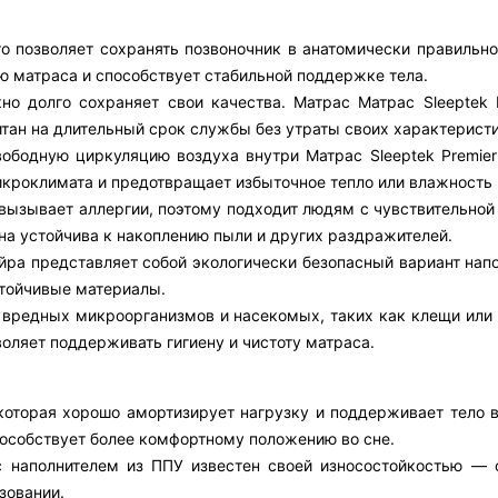
то позволяет сохранять позвоночник в анатомически правильн
ю матраса и способствует стабильной поддержке тела.
но долго сохраняет свои качества. Матрас Матрас Sleeptek P
тан на длительный срок службы без утраты своих характеристи
вободную циркуляцию воздуха внутри Матрас Sleeptek Premier
кроклимата и предотвращает избыточное тепло или влажность 
е вызывает аллергии, поэтому подходит людям с чувствительно
на устойчива к накоплению пыли и других раздражителей.
йра представляет собой экологически безопасный вариант напо
тойчивые материалы.
 вредных микроорганизмов и насекомых, таких как клещи или 
воляет поддерживать гигиену и чистоту матраса.
которая хорошо амортизирует нагрузку и поддерживает тело в
пособствует более комфортному положению во сне.
 с наполнителем из ППУ известен своей износостойкостью — 
зовании.