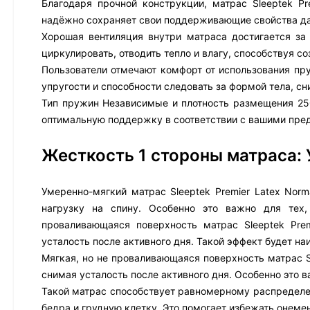
Благодаря прочной конструкции, матрас Sleeptek P
надёжно сохраняет свои поддерживающие свойства да
Хорошая вентиляция внутри матраса достигается за
циркулировать, отводить тепло и влагу, способствуя 
Пользователи отмечают комфорт от использования пру
упругости и способности следовать за формой тела, с
Тип пружин Независимые и плотность размещения 250
оптимальную поддержку в соответствии с вашими пре
Жесткость 1 стороны матраса:
Умеренно-мягкий матрас Sleeptek Premier Latex Nor
нагрузку на спину. Особенно это важно для тех
проваливающаяся поверхность матрас Sleeptek Pre
усталость после активного дня. Такой эффект будет 
Мягкая, но не проваливающаяся поверхность матрас S
снимая усталость после активного дня. Особенно это 
Такой матрас способствует равномерному распределен
бедра и грудную клетку. Это помогает избежать онеме