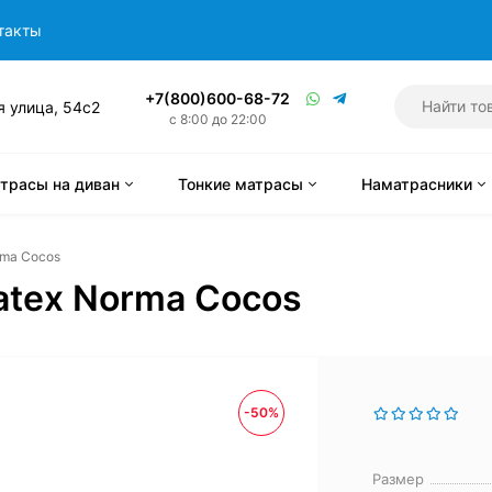
такты
+7(800)600-68-72
я улица, 54с2
с 8:00 до 22:00
трасы на диван
Тонкие матрасы
Наматрасники
rma Cocos
Latex Norma Cocos
-50%
Размер