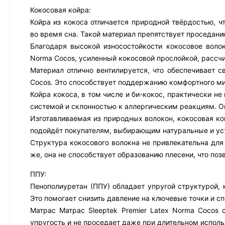
Кокосовая койра:
Койра из кокоса отличается природной твёрдостью, ч
во время сна. Такой материал препятствует проседани
Благодаря высокой износостойкости кокосовое волок
Norma Cocos, усиленный кокосовой прослойкой, рассчи
Материал отлично вентилируется, что обеспечивает с
Cocos. Это способствует поддержанию комфортного ми
Койра кокоса, в том числе и би-кокос, практически н
системой и склонностью к аллергическим реакциям. О
Изготавливаемая из природных волокон, кокосовая ко
подойдёт покупателям, выбирающим натуральные и ус
Структура кокосового волокна не привлекательна для
же, она не способствует образованию плесени, что поз
ППУ:
Пенополиуретан (ППУ) обладает упругой структурой, 
Это помогает снизить давление на ключевые точки и с
Матрас Матрас Sleeptek Premier Latex Norma Cocos
упругость и не проседает даже при длительном исполь