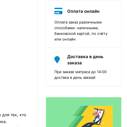
Оплата онлайн
Оплата заказ различными
способами: наличными,
банковской картой, по счёту
или онлайн
Доставка в день
заказа
При заказе матраса до 14:00
доствка в день заказа!
Матрас Dimax Практик
Чип Ролл 18 Массаж
12 468
₽
9 351
₽
для тех, кто
ека.