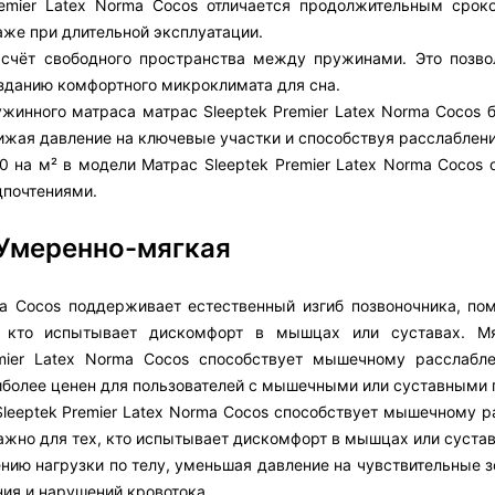
remier Latex Norma Cocos отличается продолжительным сро
же при длительной эксплуатации.
 счёт свободного пространства между пружинами. Это позво
созданию комфортного микроклимата для сна.
жинного матраса матрас Sleeptek Premier Latex Norma Cocos б
нижая давление на ключевые участки и способствуя расслаблен
 на м² в модели Матрас Sleeptek Premier Latex Norma Cocos 
дпочтениями.
 Умеренно-мягкая
ma Cocos поддерживает естественный изгиб позвоночника, пом
, кто испытывает дискомфорт в мышцах или суставах. Мя
mier Latex Norma Cocos способствует мышечному расслабл
наиболее ценен для пользователей с мышечными или суставными
leeptek Premier Latex Norma Cocos способствует мышечному р
важно для тех, кто испытывает дискомфорт в мышцах или сустав
ию нагрузки по телу, уменьшая давление на чувствительные з
ния и нарушений кровотока.