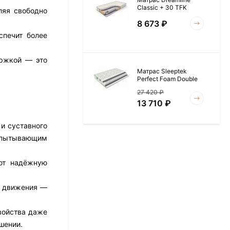
Classic + 30 TFK
ляя свободно
8 673
₽
спечит более
ержкой — это
Матрас Sleeptek
Perfect Foam Double
27 420
₽
13 710
₽
и суставного
испытывающим
Матрас Vitaflex Foam
Roll 15
ают надёжную
6 954
₽
у движения —
войства даже
Матрас Materlux Rimini
шении.