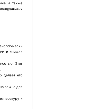
17 526
₽
ине, а также
14 021
₽
дивидуальных
Матрас Dimax Практик
Чип Ролл 18 Массаж
12 468
₽
9 351
₽
зиологически
нии и снижая
Матрас Vitaflex Foam
ностью. Этот
Relax Cocos
.
7 692
₽
о делает его
нно важно для
Матрас Vitaflex Foam
Light Relax Cocos
емпературу и
5 458
₽