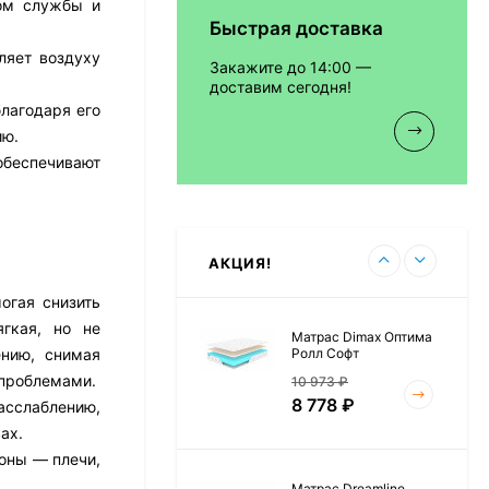
ком службы и
Быстрая доставка
Матрас Vitaflex Foam
Relax Cocos
ляет воздуху
Закажите до 14:00 —
7 692
₽
доставим сегодня!
лагодаря его
ию.
обеспечивают
Матрас Vitaflex Foam
Light Relax Cocos
5 458
₽
АКЦИЯ!
огая снизить
гкая, но не
Матрас Dimax Оптима
Ролл Софт
ению, снимая
 проблемами.
10 973
₽
8 778
₽
асслаблению,
ах.
оны — плечи,
Матрас Dreamline