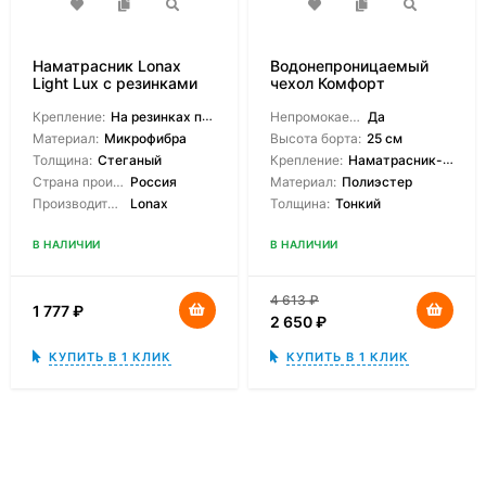
Наматрасник Lonax
Водонепроницаемый
Light Lux с резинками
чехол Комфорт
Крепление:
На резинках по углам
Непромокаемый:
Да
Материал:
Микрофибра
Высота борта:
25 см
Толщина:
Стеганый
Крепление:
Наматрасник-чехол
Страна производитель:
Россия
Материал:
Полиэстер
Производитель:
Lonax
Толщина:
Тонкий
В НАЛИЧИИ
В НАЛИЧИИ
4 613
₽
1 777
₽
2 650
₽
КУПИТЬ В 1 КЛИК
КУПИТЬ В 1 КЛИК