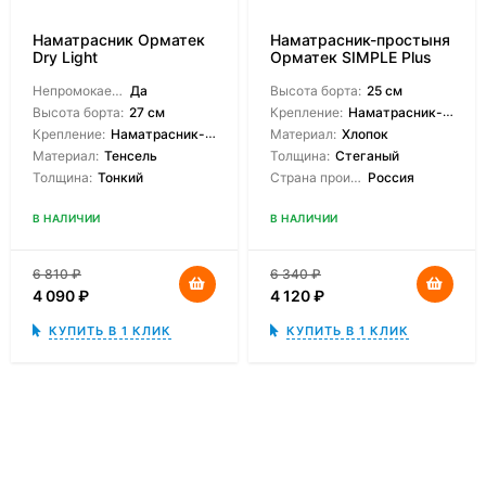
Наматрасник Орматек
Наматрасник-простыня
Dry Light
Орматек SIMPLE Plus
Непромокаемый:
Да
Высота борта:
25 см
Высота борта:
27 см
Крепление:
Наматрасник-чехол
Крепление:
Наматрасник-чехол
Материал:
Хлопок
Материал:
Тенсель
Толщина:
Стеганый
Толщина:
Тонкий
Страна производитель:
Россия
В НАЛИЧИИ
В НАЛИЧИИ
6 810
₽
6 340
₽
4 090
₽
4 120
₽
КУПИТЬ В 1 КЛИК
КУПИТЬ В 1 КЛИК