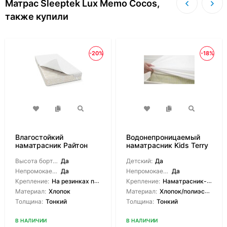
Матрас Sleeptek Lux Memo Cocos,
также купили
-20%
-18%
Влагостойкий
Водонепроницаемый
наматрасник Райтон
наматрасник Kids Terry
Save
Высота борта на выбор:
Да
Детский:
Да
Непромокаемый:
Да
Непромокаемый:
Да
Крепление:
На резинках по углам
Крепление:
Наматрасник-чехол
Материал:
Хлопок
Материал:
Хлопок/полиэстер
Толщина:
Тонкий
Толщина:
Тонкий
В НАЛИЧИИ
В НАЛИЧИИ