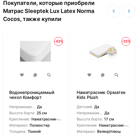
Покупатели, которые приобрели
Матрас Sleeptek Lux Latex Norma
Cocos, также купили
-43%
-25%
Водонепроницаемый
Наматрасник Орматек
чехол Комфорт
Kids Plush
Непромокаемый:
Да
Детский:
Да
Высота борта:
25 см
Непромокаемый:
Да
Крепление:
Наматрасник-чехол
Высота борта:
17 см
Материал:
Полиэстер
Крепление:
Наматрасник-чехол
Толщина:
Тонкий
Материал:
Велюр/плюш