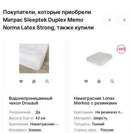
Покупатели, которые приобрели
Матрас Sleeptek Duplex Memo
Norma Latex Strong, также купили
-20%
Водонепроницаемый
Наматрасник Lonax
чехол Drouault
Merinos с резинками
Guernesey
Непромокаемый:
Да
Крепление:
На резинках по углам
Высота борта:
42 см
Материал:
Шерсть
Крепление:
Наматрасник-чехол
Толщина:
Тонкий
Материал:
Хлопок
Страна производитель:
Россия