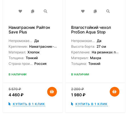
Наматрасник Райтон
Влагостойкий чехол
Save Plus
ProSon Aqua Stop
Непромокаемый:
Да
Непромокаемый:
Да
Крепление:
Наматрасник-чехол
Высота борта:
27 см
Материал:
Хлопок
Крепление:
На резинках по углам
Толщина:
Тонкий
Материал:
Махра
Страна производитель:
Россия
Толщина:
Тонкий
В НАЛИЧИИ
В НАЛИЧИИ
5 570
₽
2 200
₽
4 460
₽
1 980
₽
КУПИТЬ В 1 КЛИК
КУПИТЬ В 1 КЛИК