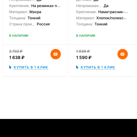
Крепление:
На резинках по углам
Непромокаемый:
Да
Материал:
Махра
Крепление:
Наматрасник-чехол
Толщина:
Тонкий
Материал:
Хлопок/полиэстер
Страна производитель:
Россия
Толщина:
Тонкий
В НАЛИЧИИ
В НАЛИЧИИ
2 702
₽
1 939
₽
1 638
₽
1 590
₽
КУПИТЬ В 1 КЛИК
КУПИТЬ В 1 КЛИК