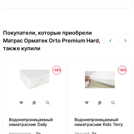
Покупатели, которые приобрели
Матрас Орматек Orto Premium Hard,
также купили
-39%
-18%
Водонепроницаемый
Водонепроницаемый
наматрасник Daily
наматрасник Kids Terry
Cover
Непромокаемый:
Да
Детский:
Да