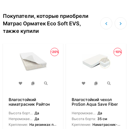
Покупатели, которые приобрели
Матрас Орматек Eco Soft EVS,
также купили
-20%
-10%
Влагостойкий
Влагостойкий чехол
наматрасник Райтон
ProSon Aqua Save Fiber
Save
M
Высота борта на выбор:
Да
Непромокаемый:
Да
Непромокаемый:
Да
Высота борта:
35 см
Крепление:
На резинках по углам
Крепление:
Наматрасник-чехол