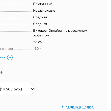
Пружинный
Независимые
Средняя
Средняя
Бикокос, Ormafoam с массажным
эффектом
23 см
о спящего
130 кг
ТИКИ
ер:
КУПИТЬ В 1 КЛИК