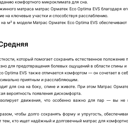
созданию комфортного микроклимата для сна.
жинного матраса матрас Орматек Eco Optima EVS благодаря его
ие на ключевые участки и способствуя расслаблению.
 на м² в модели Матрас Орматек Eco Optima EVS обеспечивают
 Средняя
ткости, который помогает сохранить естественное положение п
езно для предотвращения болевых ощущений в области спины и 
o Optima EVS также отличается комфортом — он сочетает в се
аксимально приятным и расслабляющим.
дит для сна на боку, спине и животе. При этом Матрас Ормате
ая вероятность появления дискомфорта.
изолирует движения, что особенно важно для пар — вы не 
разом, чтобы долго сохранять форму и упругость, обеспечива
т тем, кто ищет надёжный и долговечный матрас для комфортно