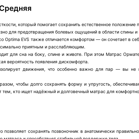
 Средняя
ткости, который помогает сохранить естественное положение п
езно для предотвращения болевых ощущений в области спины и 
o Optima EVS также отличается комфортом — он сочетает в се
аксимально приятным и расслабляющим.
дит для сна на боку, спине и животе. При этом Матрас Ормате
ая вероятность появления дискомфорта.
изолирует движения, что особенно важно для пар — вы не 
разом, чтобы долго сохранять форму и упругость, обеспечива
т тем, кто ищет надёжный и долговечный матрас для комфортно
то позволяет сохранять позвоночник в анатомически правильн
ю матраса и способствует стабильной поддержке тела.