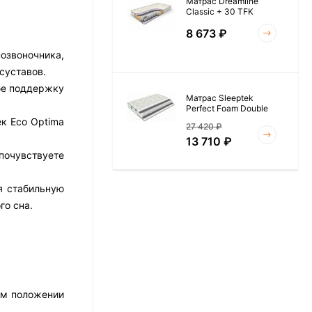
Матрас Dreamline
Classic + 30 TFK
8 673
₽
озвоночника,
суставов.
бе поддержку
Матрас Sleeptek
Perfect Foam Double
к Eco Optima
27 420
₽
13 710
₽
почувствуете
я стабильную
Матрас Vitaflex Foam
го сна.
Roll 15
6 954
₽
Матрас Materlux Rimini
ом положении