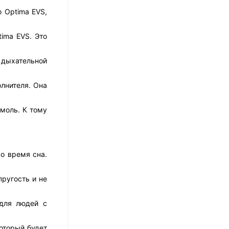
17 526
₽
 Optima EVS,
14 021
₽
ima EVS. Это
Матрас Dimax Практик
й дыхательной
Чип Ролл 18 Массаж
12 468
₽
лнителя. Она
9 351
₽
моль. К тому
Матрас Vitaflex Foam
Relax Cocos
7 692
₽
о время сна.
ругость и не
Матрас Vitaflex Foam
 для людей с
Light Relax Cocos
5 458
₽
оторый будет