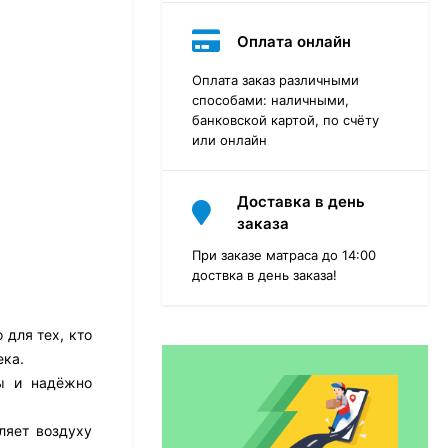
Оплата онлайн
Оплата заказ различными
способами: наличными,
банковской картой, по счёту
или онлайн
Доставка в день
заказа
При заказе матраса до 14:00
доствка в день заказа!
для тех, кто
Матрас Dimax Практик
Чип Ролл 18 Массаж
ека.
бы и надёжно
12 468
₽
9 351
₽
ляет воздуху