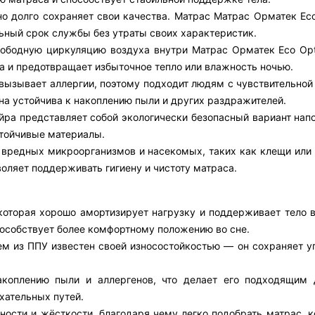
о долго сохраняет свои качества. Матрас Матрас Орматек Eco
ьный срок службы без утраты своих характеристик.
свободную циркуляцию воздуха внутри Матрас Орматек Eco Opt
 и предотвращает избыточное тепло или влажность ночью.
е вызывает аллергии, поэтому подходит людям с чувствительно
на устойчива к накоплению пыли и других раздражителей.
йра представляет собой экологически безопасный вариант напо
тойчивые материалы.
 вредных микроорганизмов и насекомых, таких как клещи или 
воляет поддерживать гигиену и чистоту матраса.
которая хорошо амортизирует нагрузку и поддерживает тело в
пособствует более комфортному положению во сне.
м из ППУ известен своей износостойкостью — он сохраняет уп
акоплению пыли и аллергенов, что делает его подходящим
хательных путей.
ости и жёсткости, благодаря чему легко подобрать матрас, к