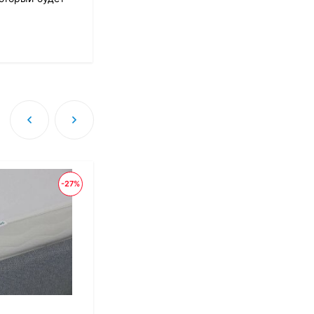
Матрас Dimax Оптима
Ролл Софт
10 973
₽
8 778
₽
Матрас Dreamline
Classic + 30 TFK
8 673
₽
-27%
-48
Матрас Sleeptek
Perfect Foam Double
27 420
₽
13 710
₽