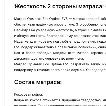
Жесткость 2 стороны матраса:
Матрас Орматек Eco Optima EVS — матрас средней жёс
обеспечивая надёжную опору спине. Это особенно пол
Несмотря на умеренную жёсткость, матрас Орматек Ec
и лёгкую мягкость, благодаря чему сон становится м
Изделие адаптировано под любые предпочтения: подхо
EVS поддерживает тело в правильном положении, сниж
Как и более твёрдые модели, этот матрас хорошо 
движения другого человека во время сна.
Матрас Орматек Eco Optima EVS разработан таким об
поддержку в течение всего срока службы. Он подойдё
Состав матраса:
Кокосовая койра:
Койра из кокоса отличается природной твёрдостью, ч
во время сна. Такой материал препятствует проседани