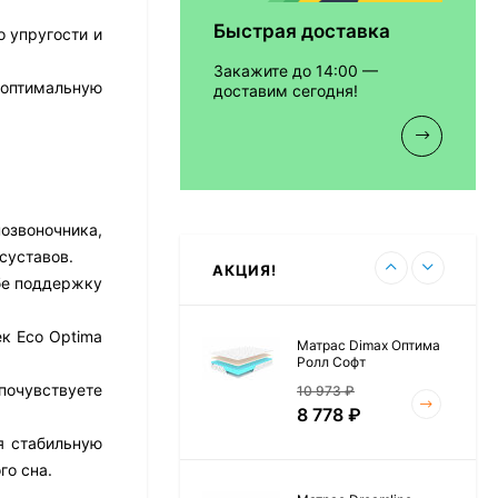
Быстрая доставка
 упругости и
Матрас Vitaflex Foam
Relax Cocos
Закажите до 14:00 —
7 692
₽
 оптимальную
доставим сегодня!
Матрас Vitaflex Foam
Light Relax Cocos
озвоночника,
5 458
₽
суставов.
АКЦИЯ!
бе поддержку
к Eco Optima
Матрас Dimax Оптима
Ролл Софт
почувствуете
10 973
₽
8 778
₽
я стабильную
го сна.