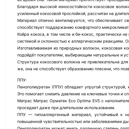
Благодаря высокой износостойкости кокосовое волокн
усиленный кокосовой прослойкой, рассчитан на длител
Материал отлично вентилируется, что обеспечивает 
способствует поддержанию комфортного микроклимата
Койра кокоса, в том числе и би-кокос, практически н
системой и склонностью к аллергическим реакциям. О
Изготавливаемая из природных волокон, кокосовая ко
подойдёт покупателям, выбирающим натуральные и ус
Структура кокосового волокна не привлекательна для
же, она не способствует образованию плесени, что поз
ППУ:
Пенополиуретан (ППУ) обладает упругой структурой, 
Это помогает снизить давление на ключевые точки и с
Матрас Матрас Орматек Eco Optima EVS с наполнителе
проседает даже при длительном использовании.
ППУ — гипоаллергенный материал, устойчивый к н
повышенной чувствительностью или заболеваниями ды
Пенополиуретан может иметь различную степень плотн