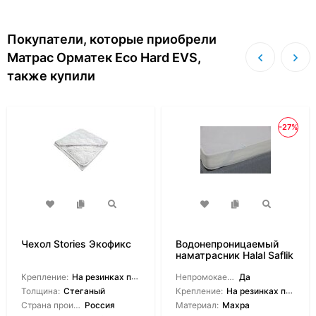
Покупатели, которые приобрели
Матрас Орматек Eco Hard EVS,
также купили
-27%
Чехол Stories Экофикс
Водонепроницаемый
наматрасник Halal Saflik
Крепление:
На резинках по углам
Непромокаемый:
Да
Толщина:
Стеганый
Крепление:
На резинках по углам
Страна производитель:
Россия
Материал:
Махра