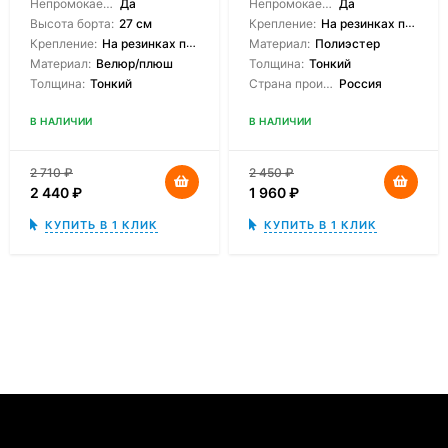
Непромокаемый:
Да
Непромокаемый:
Да
Высота борта:
27 см
Крепление:
На резинках по углам
Крепление:
На резинках по углам
Материал:
Полиэстер
Материал:
Велюр/плюш
Толщина:
Тонкий
Толщина:
Тонкий
Страна производитель:
Россия
В НАЛИЧИИ
В НАЛИЧИИ
2 710
₽
2 450
₽
2 440
₽
1 960
₽
КУПИТЬ В 1 КЛИК
КУПИТЬ В 1 КЛИК