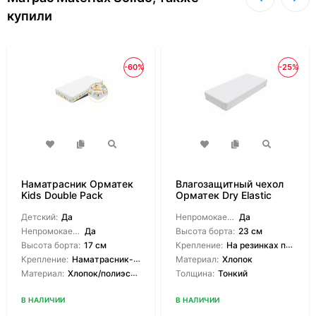
купили
-60%
-25%
Наматрасник Орматек
Влагозащитный чехол
Kids Double Pack
Орматек Dry Elastic
Детский:
Да
Непромокаемый:
Да
Непромокаемый:
Да
Высота борта:
23 см
Высота борта:
17 см
Крепление:
На резинках по углам
Крепление:
Наматрасник-чехол
Материал:
Хлопок
Материал:
Хлопок/полиэстер
Толщина:
Тонкий
В НАЛИЧИИ
В НАЛИЧИИ