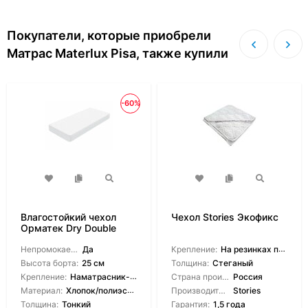
Покупатели, которые приобрели
Матрас Materlux Pisa, также купили
-60%
Влагостойкий чехол
Чехол Stories Экофикс
Орматек Dry Double
Pack
Непромокаемый:
Да
Крепление:
На резинках по углам
Высота борта:
25 см
Толщина:
Стеганый
Крепление:
Наматрасник-чехол
Страна производитель:
Россия
Материал:
Хлопок/полиэстер
Производитель:
Stories
Толщина:
Тонкий
Гарантия:
1,5 года