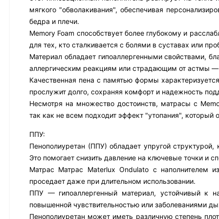
мягкого "обволакивания", обеспечивая персонализир
бедра и плечи.
Memory Foam способствует более глубокому и расслабл
для тех, кто сталкивается с болями в суставах или пр
Материал обладает гипоаллергенными свойствами, бла
аллергическим реакциям или страдающим от астмы — о
Качественная пена с памятью формы характеризуется
прослужит долго, сохраняя комфорт и надежность под
Несмотря на множество достоинств, матрасы с Memo
так как не всем подходит эффект "утопания", который 
ППУ:
Пенополиуретан (ППУ) обладает упругой структурой, 
Это помогает снизить давление на ключевые точки и с
Матрас Матрас Materlux Ondulato с наполнителем и
проседает даже при длительном использовании.
ППУ — гипоаллергенный материал, устойчивый к н
повышенной чувствительностью или заболеваниями ды
Пенополиуретан может иметь различную степень плотн