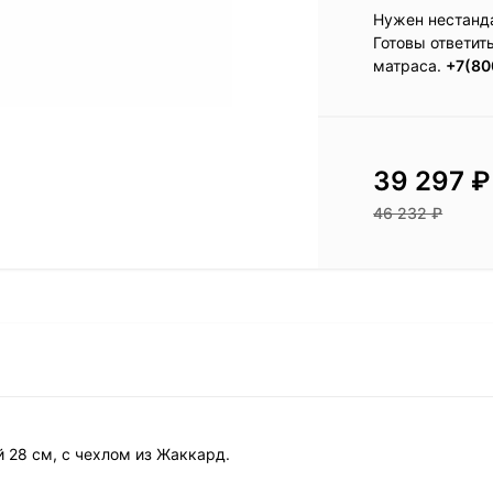
Нужен нестанд
Готовы ответит
матраса.
+7(80
39 297
₽
46 232
₽
ой 28 см, с чехлом из Жаккард.