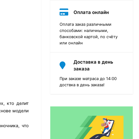
Оплата онлайн
Оплата заказ различными
способами: наличными,
банковской картой, по счёту
или онлайн
Доставка в день
заказа
При заказе матраса до 14:00
доствка в день заказа!
х, кто делит
Матрас Dimax Практик
Чип Ролл 18 Массаж
снове модели
12 468
₽
9 351
₽
ночника, что