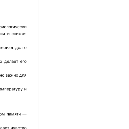
17 526
₽
14 021
₽
зиологически
Матрас Dimax Практик
нии и снижая
Чип Ролл 18 Массаж
12 468
₽
териал долго
9 351
₽
о делает его
Матрас Vitaflex Foam
нно важно для
Relax Cocos
7 692
₽
емпературу и
Матрас Vitaflex Foam
том памяти —
Light Relax Cocos
5 458
₽
здает чувство