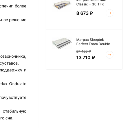
Classic + 30 TFK
спечит более
8 673
₽
ьное решение
Матрас Sleeptek
Perfect Foam Double
27 420
₽
озвоночника,
13 710
₽
суставов.
 поддержку и
Матрас Vitaflex Foam
lux Ondulato
Roll 15
6 954
₽
почувствуете
я стабильную
го сна.
Матрас Materlux Rimini