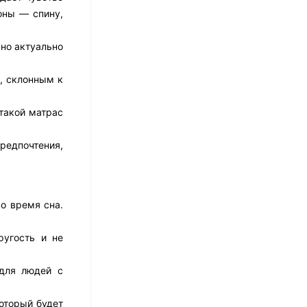
оны — спину,
нно актуально
Матрас Dimax Оптима
Ролл Софт
, склонным к
10 973
₽
8 778
₽
такой матрас
редпочтения,
Матрас Dreamline
Classic + 30 TFK
8 673
₽
о время сна.
ругость и не
Матрас Sleeptek
Perfect Foam Double
 для людей с
27 420
₽
13 710
₽
оторый будет