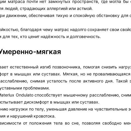
ции матраса почти нет замкнутых пространств, где могла бы 
ля людей, страдающих аллергией или астмой.
 при движении, обеспечивая тихую и спокойную обстановку для 
костью, благодаря чему матрас надолго сохраняет свои свойс
 для тех, кто ценит надёжность и долговечность.
 Умеренно-мягкая
ает естественный изгиб позвоночника, помогая снизить нагруз
форт в мышцах или суставах. Мягкая, но не проваливающаяся
асслаблению, снимая усталость после активного дня. Такой 
суставными проблемами.
aterlux Ondulato способствует мышечному расслаблению, сним
о испытывает дискомфорт в мышцах или суставах.
ию нагрузки по телу, уменьшая давление на чувствительные з
ния и нарушений кровотока.
ависимости от положения тела во сне, позволяя свободно мен