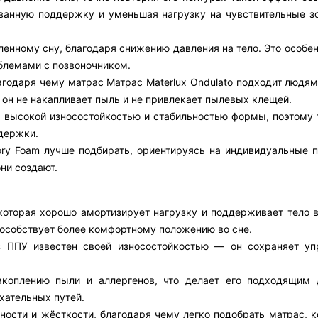
ованную поддержку и уменьшая нагрузку на чувствительные з
енному сну, благодаря снижению давления на тело. Это особе
облемами с позвоночником.
годаря чему матрас Матрас Materlux Ondulato подходит людям
н не накапливает пыль и не привлекает пылевых клещей.
 высокой износостойкостью и стабильностью формы, поэтому 
держки.
ry Foam лучше подбирать, ориентируясь на индивидуальные п
они создают.
которая хорошо амортизирует нагрузку и поддерживает тело в
пособствует более комфортному положению во сне.
з ППУ известен своей износостойкостью — он сохраняет уп
акоплению пыли и аллергенов, что делает его подходящим
хательных путей.
ости и жёсткости, благодаря чему легко подобрать матрас, к