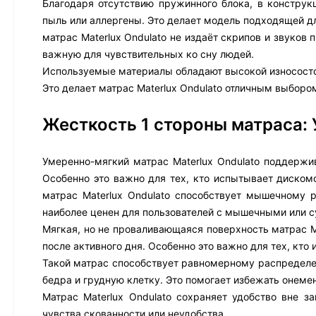
Благодаря отсутствию пружинного блока, в конструк
пыль или аллергены. Это делает модель подходящей д
матрас Materlux Ondulato не издаёт скрипов и звуков
важную для чувствительных ко сну людей.
Используемые материалы обладают высокой износостой
Это делает матрас Materlux Ondulato отличным выбором
Жесткость 1 стороны матраса:
Умеренно-мягкий матрас Materlux Ondulato поддержив
Особенно это важно для тех, кто испытывает диском
матрас Materlux Ondulato способствует мышечному р
наиболее ценен для пользователей с мышечными или 
Мягкая, но не проваливающаяся поверхность матрас M
после активного дня. Особенно это важно для тех, кт
Такой матрас способствует равномерному распределен
бедра и грудную клетку. Это помогает избежать онеме
Матрас Materlux Ondulato сохраняет удобство вне з
чувства скованности или неудобства.