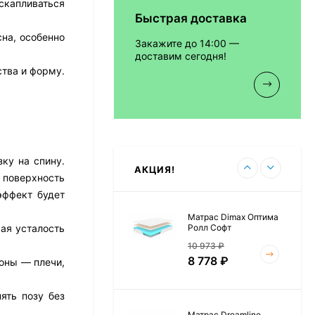
скапливаться
Быстрая доставка
Матрас Vitaflex Foam
Relax Cocos
сна, особенно
Закажите до 14:00 —
7 692
₽
доставим сегодня!
тва и форму.
Матрас Vitaflex Foam
Light Relax Cocos
5 458
₽
ку на спину.
АКЦИЯ!
 поверхность
эффект будет
Матрас Dimax Оптима
Ролл Софт
ая усталость
10 973
₽
8 778
₽
оны — плечи,
ять позу без
Матрас Dreamline