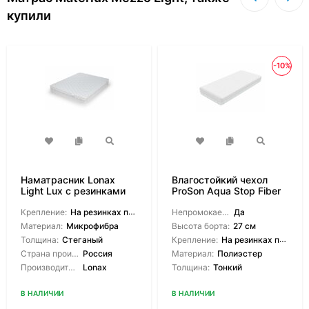
купили
-10%
Наматрасник Lonax
Влагостойкий чехол
Light Lux с резинками
ProSon Aqua Stop Fiber
Крепление:
На резинках по углам
Непромокаемый:
Да
Материал:
Микрофибра
Высота борта:
27 см
Толщина:
Стеганый
Крепление:
На резинках по углам
Страна производитель:
Россия
Материал:
Полиэстер
Производитель:
Lonax
Толщина:
Тонкий
В НАЛИЧИИ
В НАЛИЧИИ