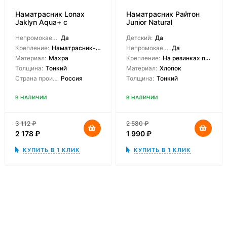
Наматрасник Lonax
Наматрасник Райтон
Jaklyn Aqua+ с
Junior Natural
боковинами
Непромокаемый:
Да
Детский:
Да
Крепление:
Наматрасник-чехол
Непромокаемый:
Да
Материал:
Махра
Крепление:
На резинках по углам
Толщина:
Тонкий
Материал:
Хлопок
Страна производитель:
Россия
Толщина:
Тонкий
В НАЛИЧИИ
В НАЛИЧИИ
3 112
₽
2 580
₽
2 178
₽
1 990
₽
КУПИТЬ В 1 КЛИК
КУПИТЬ В 1 КЛИК