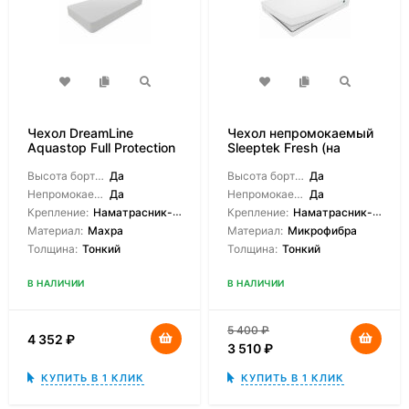
Чехол DreamLine
Чехол непромокаемый
Aquastop Full Protection
Sleeptek Fresh (на
молнии)
Высота борта на выбор:
Да
Высота борта на выбор:
Да
Непромокаемый:
Да
Непромокаемый:
Да
Крепление:
Наматрасник-чехол, На молнии
Крепление:
Наматрасник-чехол, На молнии
Материал:
Махра
Материал:
Микрофибра
Толщина:
Тонкий
Толщина:
Тонкий
В НАЛИЧИИ
В НАЛИЧИИ
5 400
₽
4 352
₽
3 510
₽
КУПИТЬ В 1 КЛИК
КУПИТЬ В 1 КЛИК