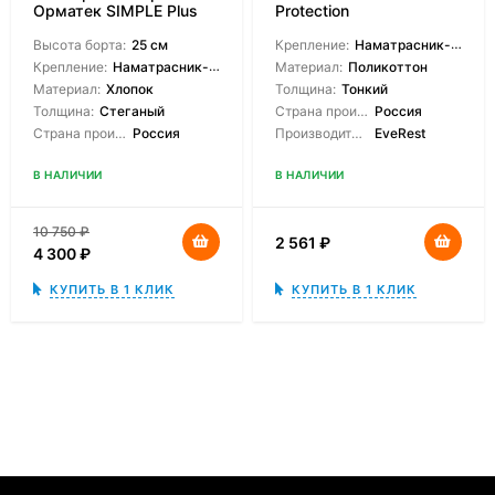
Орматек SIMPLE Plus
Protection
Double Pack
Высота борта:
25 см
Крепление:
Наматрасник-чехол
Крепление:
Наматрасник-чехол
Материал:
Поликоттон
Материал:
Хлопок
Толщина:
Тонкий
Толщина:
Стеганый
Страна производитель:
Россия
Страна производитель:
Россия
Производитель:
EveRest
В НАЛИЧИИ
В НАЛИЧИИ
10 750
₽
2 561
₽
4 300
₽
КУПИТЬ В 1 КЛИК
КУПИТЬ В 1 КЛИК