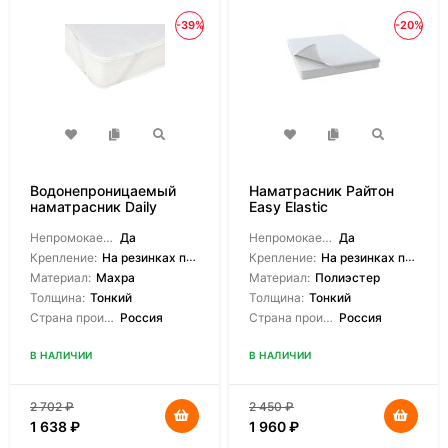
-39%
-20%
Водонепроницаемый
Наматрасник Райтон
наматрасник Daily
Easy Elastic
Cover
Непромокаемый:
Да
Непромокаемый:
Да
Крепление:
На резинках по углам
Крепление:
На резинках по углам
Материал:
Махра
Материал:
Полиэстер
Толщина:
Тонкий
Толщина:
Тонкий
Страна производитель:
Россия
Страна производитель:
Россия
В НАЛИЧИИ
В НАЛИЧИИ
2 702
₽
2 450
₽
1 638
₽
1 960
₽