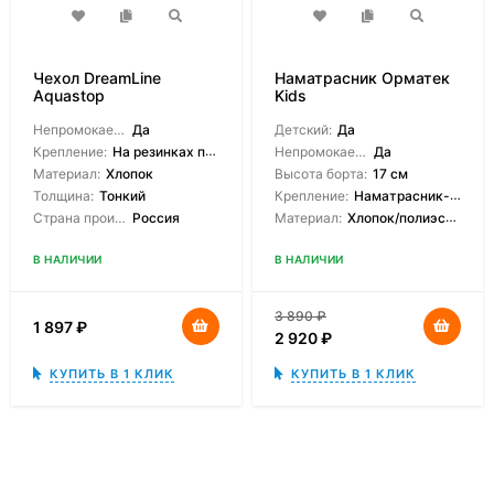
Чехол DreamLine
Наматрасник Орматек
Aquastop
Kids
водонепроницаемый на
резинках
Непромокаемый:
Да
Детский:
Да
Крепление:
На резинках по углам
Непромокаемый:
Да
Материал:
Хлопок
Высота борта:
17 см
Толщина:
Тонкий
Крепление:
Наматрасник-чехол
Страна производитель:
Россия
Материал:
Хлопок/полиэстер
В НАЛИЧИИ
В НАЛИЧИИ
3 890
₽
1 897
₽
2 920
₽
КУПИТЬ В 1 КЛИК
КУПИТЬ В 1 КЛИК