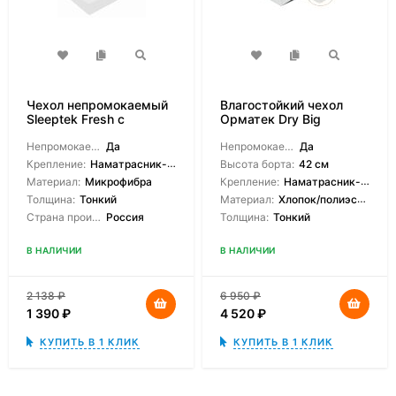
Чехол непромокаемый
Влагостойкий чехол
Sleeptek Fresh с
Орматек Dry Big
боковиной
Непромокаемый:
Да
Непромокаемый:
Да
Крепление:
Наматрасник-чехол
Высота борта:
42 см
Материал:
Микрофибра
Крепление:
Наматрасник-чехол
Толщина:
Тонкий
Материал:
Хлопок/полиэстер
Страна производитель:
Россия
Толщина:
Тонкий
В НАЛИЧИИ
В НАЛИЧИИ
2 138
₽
6 950
₽
1 390
₽
4 520
₽
КУПИТЬ В 1 КЛИК
КУПИТЬ В 1 КЛИК