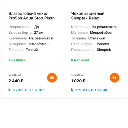
Влагостойкий чехол
Чехол защитный
ProSon Aqua Stop Plush
Sleeptek Relax
Непромокаемый:
Да
Крепление:
На резинках по углам
Высота борта:
27 см
Материал:
Микрофибра
Крепление:
На резинках по углам
Толщина:
Стеганый
Материал:
Велюр/плюш
Страна производитель:
Россия
Толщина:
Тонкий
Производитель:
Sleeptek
В НАЛИЧИИ
В НАЛИЧИИ
2 710
₽
1 569
₽
2 440
₽
1 020
₽
КУПИТЬ В 1 КЛИК
КУПИТЬ В 1 КЛИК