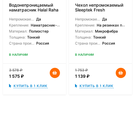
Водонепроницаемый
Чехол непромокаемый
наматрасник Halal Raha
Sleeptek Fresh
Непромокаемый:
Да
Непромокаемый:
Да
Крепление:
Наматрасник-чехол
Крепление:
На резинках по углам
Материал:
Полиэстер
Материал:
Микрофибра
Толщина:
Тонкий
Толщина:
Тонкий
Страна производитель:
Россия
Страна производитель:
Россия
В НАЛИЧИИ
В НАЛИЧИИ
3 578
₽
1 753
₽
1 575
₽
1 139
₽
КУПИТЬ В 1 КЛИК
КУПИТЬ В 1 КЛИК