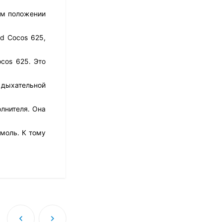
14 021
₽
ом положении
d Cocos 625,
Матрас Dimax Практик
Чип Ролл 18 Массаж
cos 625. Это
12 468
₽
9 351
₽
й дыхательной
лнителя. Она
Матрас Vitaflex Foam
Relax Cocos
моль. К тому
7 692
₽
Матрас Vitaflex Foam
Light Relax Cocos
5 458
₽