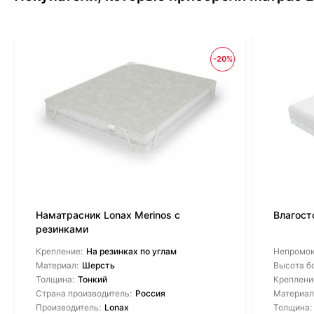
-20%
Наматрасник Lonax Merinos с
Влагост
резинками
Крепление:
На резинках по углам
Непромо
Материал:
Шерсть
Высота б
Толщина:
Тонкий
Креплени
Страна производитель:
Россия
Материал
Производитель:
Lonax
Толщина: