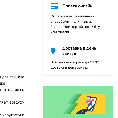
Оплата онлайн
Оплата заказ различными
способами: наличными,
банковской картой, по счёту
или онлайн
Доставка в день
заказа
При заказе матраса до 14:00
доствка в день заказа!
для тех, кто
ека.
Матрас Dimax Практик
Чип Ролл 18 Массаж
бы и надёжно
12 468
₽
9 351
₽
ляет воздуху
 упругости и