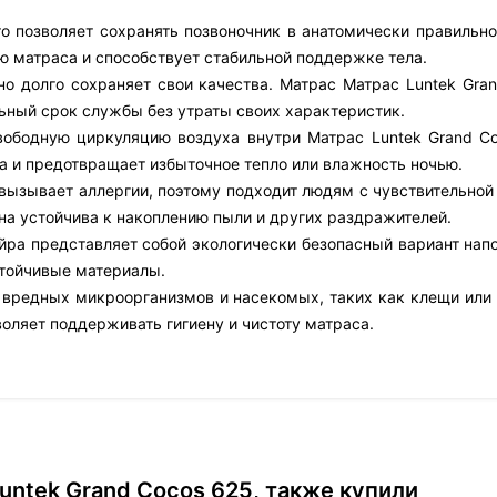
то позволяет сохранять позвоночник в анатомически правильн
ю матраса и способствует стабильной поддержке тела.
о долго сохраняет свои качества. Матрас Матрас Luntek Gran
ьный срок службы без утраты своих характеристик.
свободную циркуляцию воздуха внутри Матрас Luntek Grand Co
 и предотвращает избыточное тепло или влажность ночью.
е вызывает аллергии, поэтому подходит людям с чувствительно
на устойчива к накоплению пыли и других раздражителей.
йра представляет собой экологически безопасный вариант напо
тойчивые материалы.
 вредных микроорганизмов и насекомых, таких как клещи или 
воляет поддерживать гигиену и чистоту матраса.
untek Grand Cocos 625, также купили