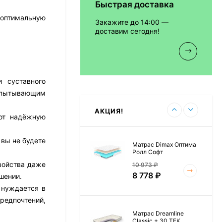
Быстрая доставка
Матрас Vitaflex Foam
Relax Cocos
 оптимальную
Закажите до 14:00 —
7 692
₽
доставим сегодня!
Матрас Vitaflex Foam
 суставного
Light Relax Cocos
испытывающим
5 458
₽
АКЦИЯ!
ают надёжную
 вы не будете
Матрас Dimax Оптима
Ролл Софт
войства даже
10 973
₽
8 778
₽
шении.
 нуждается в
редпочтений,
Матрас Dreamline
Classic + 30 TFK