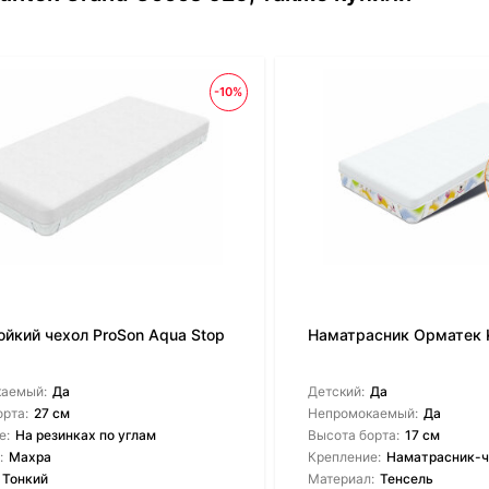
-10%
ойкий чехол ProSon Aqua Stop
Наматрасник Орматек K
каемый:
Да
Детский:
Да
орта:
27 см
Непромокаемый:
Да
е:
На резинках по углам
Высота борта:
17 см
:
Махра
Крепление:
Наматрасник-ч
Тонкий
Материал:
Тенсель