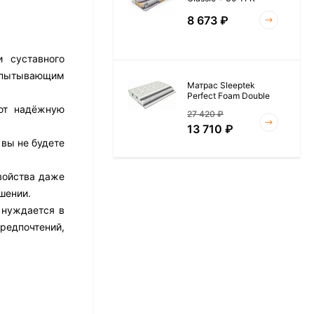
8 673
₽
 суставного
испытывающим
Матрас Sleeptek
Perfect Foam Double
ают надёжную
27 420
₽
13 710
₽
 вы не будете
войства даже
Матрас Vitaflex Foam
шении.
Roll 15
 нуждается в
6 954
₽
редпочтений,
Матрас Materlux Rimini
17 526
₽