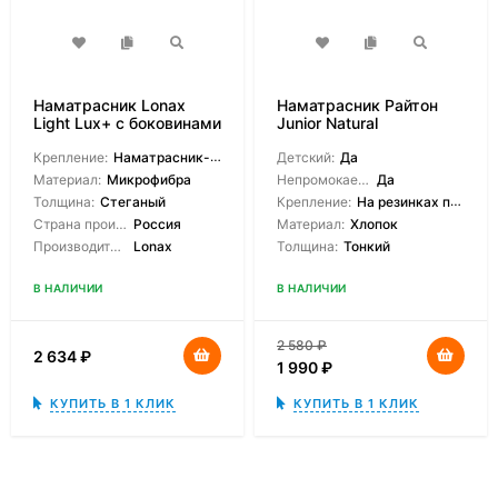
Наматрасник Lonax
Наматрасник Райтон
Light Lux+ с боковинами
Junior Natural
Крепление:
Наматрасник-чехол
Детский:
Да
Материал:
Микрофибра
Непромокаемый:
Да
Толщина:
Стеганый
Крепление:
На резинках по углам
Страна производитель:
Россия
Материал:
Хлопок
Производитель:
Lonax
Толщина:
Тонкий
В НАЛИЧИИ
В НАЛИЧИИ
2 580
₽
2 634
₽
1 990
₽
КУПИТЬ В 1 КЛИК
КУПИТЬ В 1 КЛИК