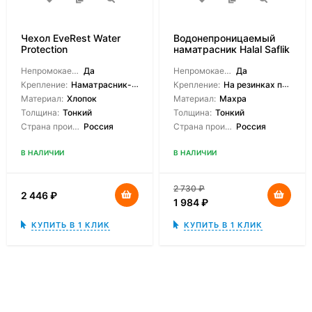
Чехол EveRest Water
Водонепроницаемый
Protection
наматрасник Halal Saflik
Непромокаемый:
Да
Непромокаемый:
Да
Крепление:
Наматрасник-чехол
Крепление:
На резинках по углам
Материал:
Хлопок
Материал:
Махра
Толщина:
Тонкий
Толщина:
Тонкий
Страна производитель:
Россия
Страна производитель:
Россия
В НАЛИЧИИ
В НАЛИЧИИ
2 730
₽
2 446
₽
1 984
₽
КУПИТЬ В 1 КЛИК
КУПИТЬ В 1 КЛИК