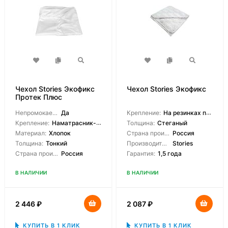
Чехол Stories Экофикс
Чехол Stories Экофикс
Протек Плюс
Непромокаемый:
Да
Крепление:
На резинках по углам
Крепление:
Наматрасник-чехол
Толщина:
Стеганый
Материал:
Хлопок
Страна производитель:
Россия
Толщина:
Тонкий
Производитель:
Stories
Страна производитель:
Россия
Гарантия:
1,5 года
В НАЛИЧИИ
В НАЛИЧИИ
2 446
₽
2 087
₽
КУПИТЬ В 1 КЛИК
КУПИТЬ В 1 КЛИК